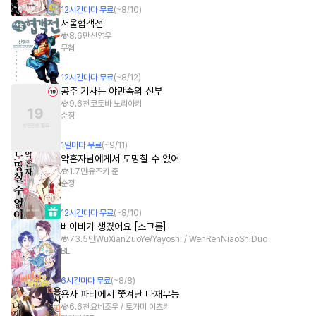
12
시간
마다 무료
(~
8/10
)
서울협객전
8.6만
신영우
무협
12
시간
마다 무료
(~
8/12
)
공주 기사는 야만족의 신부
9.6천
코토바 노리아키
순정
1
일
마다 무료
(~
9/11
)
약혼자님에게서 도망칠 수 없어
1.7만
유즈키 준
순정
12
시간
마다 무료
(~
8/10
)
베이비가 생겼어요 [스크롤]
73.5만
WuXianZuoYe/Yayoshi / WenRenNiaoShiDuo
BL
6
시간
마다 무료
(~
8/8
)
용사 파티에서 쫓겨난 다재무능
6.6천
요네조우 / 토가미 이츠키