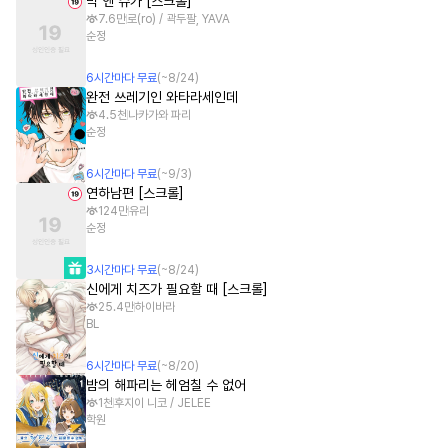
빅 앤 슈가 [스크롤]
7.6만
로(ro) / 곽두팔, YAVA
순정
6
시간
마다 무료
(~
8/24
)
완전 쓰레기인 와타라세인데
4.5천
나카가와 파리
순정
6
시간
마다 무료
(~
9/3
)
연하남편 [스크롤]
124만
유리
순정
3
시간
마다 무료
(~
8/24
)
신에게 치즈가 필요할 때 [스크롤]
25.4만
하이바라
BL
6
시간
마다 무료
(~
8/20
)
밤의 해파리는 헤엄칠 수 없어
1천
후지이 니코 / JELEE
학원