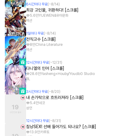
6
시간
마다 무료
(~
8/14
)
최강 고인물, 귀환하다! [스크롤]
5.6만
YUEWEN&유마문화
액션
1
일
마다 무료
(~
8/14
)
전직고수 [스크롤]
8만
China Literature
액션
12
시간
마다 무료
(~
12/31
)
다니엘의 인어 [스크롤]
28.6만
Yasheng+Houby/YoudbG Studio
BL
3
시간
마다 무료
(~
8/20
)
내 손가락으로 흐트러져라 [스크롤]
5.4만
네코
성인
12
시간
마다 무료
(~
8/31
)
침낭SEX! 선배 들어가도 되나요? [스크롤]
13.9만
카루토