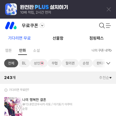
무료쿠폰
기다리면 무료
선물함
점핑패스
웹툰
만화
소설
나의 쿠폰 내역
전체
BL
성인
무협
할리퀸
순정
판타지/SF
243
개
추천순
기다리면 무료란?
나의 행복한 결혼
13.8만
코우사카 리토 / 아기토기 아쿠미
순정