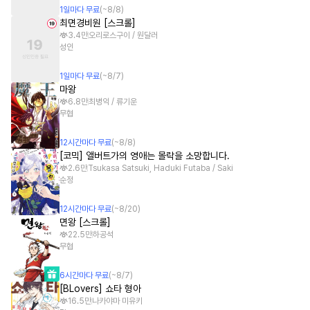
1
일
마다 무료
(~
8/8
)
최면경비원 [스크롤]
3.4만
오리로스구이 / 원달러
성인
1
일
마다 무료
(~
8/7
)
마왕
6.8만
최병익 / 류기운
무협
12
시간
마다 무료
(~
8/8
)
[코믹] 앨버트가의 영애는 몰락을 소망합니다.
2.6만
Tsukasa Satsuki, Haduki Futaba / Saki
순정
12
시간
마다 무료
(~
8/20
)
면왕 [스크롤]
22.5만
하공석
무협
6
시간
마다 무료
(~
8/7
)
[BLovers] 쇼타 형아
16.5만
나카야마 미유키