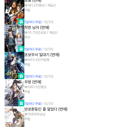
보표 (연재)
181.2만
황성 / 채금산
무협
1
일
마다 무료
(~
12/31
)
착한 남자 (연재)
15.7만
김성동 / 채금산
액션
1
일
마다 무료
(~
12/31
)
초보무사 일대기 (연재)
603.4만
야설록
무협
1
일
마다 무료
(~
12/31
)
무쌍 (연재)
580.5만
황성
무협
1
일
마다 무료
(~
12/31
)
반로환동인 줄 알았다 (연재)
198만
하승남
무협