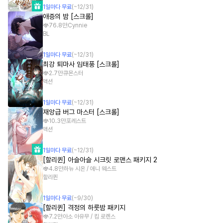
1
일
마다 무료
(~
12/31
)
애증의 밤 [스크롤]
76.8만
Cynnie
BL
1
일
마다 무료
(~
12/31
)
최강 퇴마사 임태풍 [스크롤]
2.7만
큐몬스터
액션
1
일
마다 무료
(~
12/31
)
재앙급 버그 마스터 [스크롤]
10.3만
포레스트
액션
1
일
마다 무료
(~
12/31
)
[할리퀸] 아슬아슬 시크릿 로맨스 패키지 2
4.8만
하뉴 시온 / 애니 웨스트
할리퀸
1
일
마다 무료
(~
9/30
)
[할리퀸] 격정의 하룻밤 패키지
7.2만
아소 아유무 / 킴 로렌스