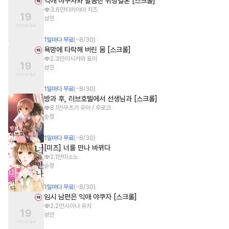
익애 야쿠자와 달콤한 위장결혼 [스크롤]
3.6만
타카야마 치즈
성인
1
일
마다 무료
(~
8/30
)
욕망에 타락해 버린 몸 [스크롤]
2.3만
이시카와 토미
성인
1
일
마다 무료
(~
8/30
)
방과 후, 러브호텔에서 선생님과 [스크롤]
8.1만
우츠기 유아 / 우로코
순정
1
일
마다 무료
(~
8/30
)
[미즈] 너를 만나 바뀌다
2.1만
미소노
순정
1
일
마다 무료
(~
8/30
)
임시 남편은 익애 야쿠자 [스크롤]
2.2만
시이나 유지
성인