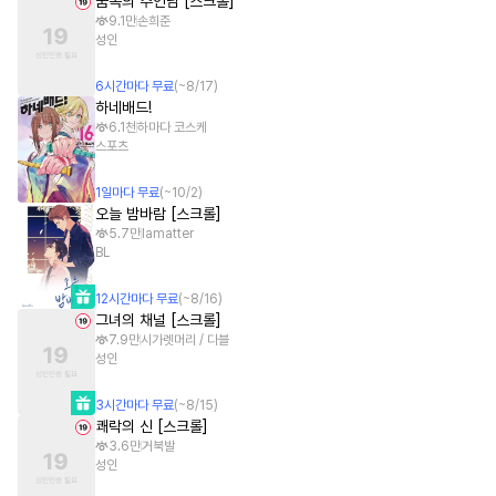
꿈속의 주인님 [스크롤]
9.1만
손희준
성인
6
시간
마다 무료
(~
8/17
)
하네배드!
6.1천
하마다 코스케
스포츠
1
일
마다 무료
(~
10/2
)
오늘 밤바람 [스크롤]
5.7만
lamatter
BL
12
시간
마다 무료
(~
8/16
)
그녀의 채널 [스크롤]
7.9만
시가렛머리 / 다블
성인
3
시간
마다 무료
(~
8/15
)
쾌락의 신 [스크롤]
3.6만
거북발
성인