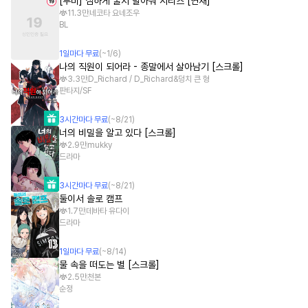
[루비] 심하게 굴지 말아줘 시리즈 [연재]
11.3만
네코타 요네조우
BL
1
일
마다 무료
(~
1/6
)
나의 직원이 되어라 - 종말에서 살아남기 [스크롤]
3.3만
D_Richard / D_Richard&덩치 큰 형
판타지/SF
3
시간
마다 무료
(~
8/21
)
너의 비밀을 알고 있다 [스크롤]
2.9만
mukky
드라마
3
시간
마다 무료
(~
8/21
)
둘이서 솔로 캠프
1.7만
데바타 유다이
드라마
1
일
마다 무료
(~
8/14
)
물 속을 떠도는 별 [스크롤]
2.5만
천본
순정