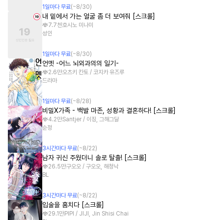
1
일
마다 무료
(~
8/30
)
내 밑에서 가는 얼굴 좀 더 보여줘 [스크롤]
7.7천
호시노 미나미
성인
1
일
마다 무료
(~
8/30
)
언멧 -어느 뇌외과의의 일기-
2.6만
오츠키 칸토 / 코지카 유즈루
드라마
1
일
마다 무료
(~
8/28
)
비밀X가족 - 백발 마존, 성황과 결혼하다! [스크롤]
4.2만
Santjer / 이징, 그해그달
순정
3
시간
마다 무료
(~
8/22
)
남자 귀신 주웠더니 솔로 탈출! [스크롤]
26.5만
구오오 / 구오오, 해청낙
BL
3
시간
마다 무료
(~
8/22
)
입술을 훔치다 [스크롤]
29.1만
PIPI / JIJI, Jin Shisi Chai