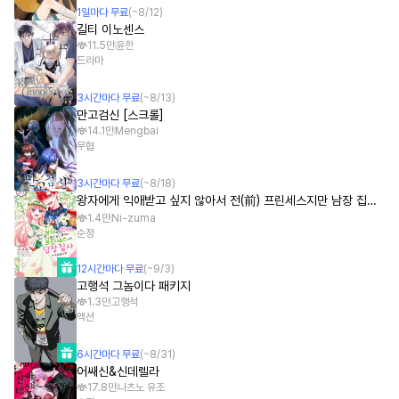
1
일
마다 무료
(~
8/12
)
길티 이노센스
11.5만
윤한
드라마
3
시간
마다 무료
(~
8/13
)
만고검신 [스크롤]
14.1만
Mengbai
무협
3
시간
마다 무료
(~
8/18
)
왕자에게 익애받고 싶지 않아서 전(前) 프린세스지만 남장 집사가 되겠습니다!
1.4만
Ni-zuma
순정
12
시간
마다 무료
(~
9/3
)
고행석 그놈이다 패키지
1.3만
고행석
액션
6
시간
마다 무료
(~
8/31
)
어쌔신&신데렐라
17.8만
나츠노 유조