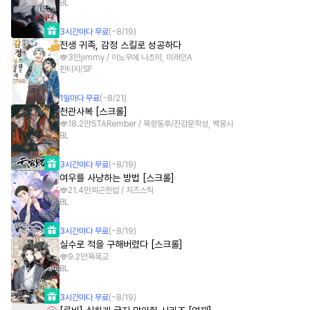
BL
3
시간
마다 무료
(~
8/19
)
전생 귀족, 감정 스킬로 성공하다
3만
jimmy / 이노우에 나츠미, 미래인A
판타지/SF
1
일
마다 무료
(~
8/21
)
천관사복 [스크롤]
18.2만
STARember / 묵향동후/진강문학성, 백몽사
BL
3
시간
마다 무료
(~
8/19
)
여우를 사냥하는 방법 [스크롤]
21.4만
피곤한밥 / 치즈스틱
BL
3
시간
마다 무료
(~
8/19
)
실수로 적을 구해버렸다 [스크롤]
9.2만
육목교
BL
3
시간
마다 무료
(~
8/19
)