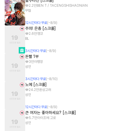
멸수라전 [스크롤]
2.2만
BEN T / TACENGSHISHAONIAN
무협
12
시간
마다 무료
(~
8/9
)
주의! 은총 [스크롤]
2.6만
쟁코
BL
3
시간
마다 무료
(~
8/9
)
돈빨 1부
3만
야맹장
성인
3
시간
마다 무료
(~
8/10
)
노예 [스크롤]
24.2만
환상고래
성인
12
시간
마다 무료
(~
8/9
)
큰 여자는 좋아하세요? [스크롤]
5.7만
아이조메 고로
성인