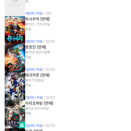
BL
1
일
마다 무료
(~
1/6
)
위사무적 (연재)
165.7만
사마달
무협
1
일
마다 무료
(~
12/31
)
쌍호전 (연재)
158.8만
야설록
무협
1
일
마다 무료
(~
12/31
)
태극무존 (연재)
571만
황성
무협
1
일
마다 무료
(~
12/31
)
이리초파랑 (연재)
54.6만
사마달
무협
1
일
마다 무료
(~
12/31
)