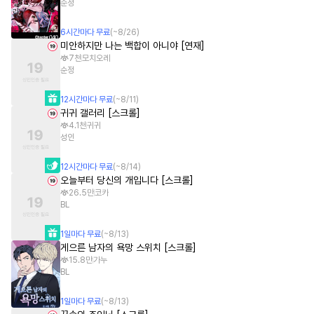
순정
6
시간
마다 무료
(~
8/26
)
미안하지만 나는 백합이 아니야 [연재]
7천
모치오레
순정
12
시간
마다 무료
(~
8/11
)
귀귀 갤러리 [스크롤]
4.1천
귀귀
성인
12
시간
마다 무료
(~
8/14
)
오늘부터 당신의 개입니다 [스크롤]
26.5만
코카
BL
1
일
마다 무료
(~
8/13
)
게으른 남자의 욕망 스위치 [스크롤]
15.8만
가누
BL
1
일
마다 무료
(~
8/13
)