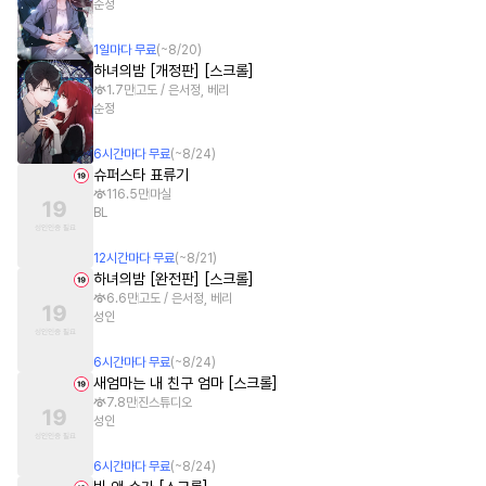
순정
1
일
마다 무료
(~
8/20
)
하녀의밤 [개정판] [스크롤]
1.7만
고도 / 은서정, 베리
순정
6
시간
마다 무료
(~
8/24
)
슈퍼스타 표류기
116.5만
마실
BL
12
시간
마다 무료
(~
8/21
)
하녀의밤 [완전판] [스크롤]
6.6만
고도 / 은서정, 베리
성인
6
시간
마다 무료
(~
8/24
)
새엄마는 내 친구 엄마 [스크롤]
7.8만
진스튜디오
성인
6
시간
마다 무료
(~
8/24
)