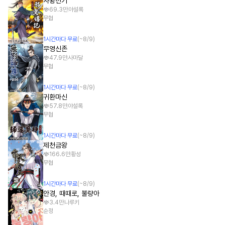
사황전기
69.3만
야설록
무협
1
시간
마다 무료
(~
8/9
)
무영신존
47.9만
사마달
무협
1
시간
마다 무료
(~
8/9
)
귀환마신
57.8만
야설록
무협
1
시간
마다 무료
(~
8/9
)
제천금왕
166.6만
황성
무협
1
시간
마다 무료
(~
8/9
)
안경, 때때로, 불량아
3.4만
나루키
순정