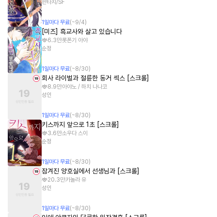
판타지/SF
1
일
마다 무료
(~
9/4
)
[미즈] 흑교사와 살고 있습니다
6.3만
롯폰기 아야
순정
1
일
마다 무료
(~
8/30
)
회사 라이벌과 절륜한 동거 섹스 [스크롤]
8.9만
아야노 / 하치 나나코
성인
1
일
마다 무료
(~
8/30
)
키스까지 앞으로 1초 [스크롤]
3.6만
소우다 스이
순정
1
일
마다 무료
(~
8/30
)
잠겨진 양호실에서 선생님과 [스크롤]
20.3만
카놀라 유
성인
1
일
마다 무료
(~
8/30
)