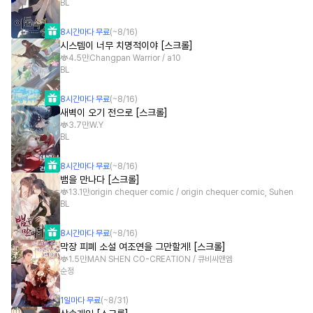
BL
8
시간
마다 무료
(~
8/16
)
시스템이 너무 치명적이야 [스크롤]
4.5만
Changpan Warrior / a10
BL
8
시간
마다 무료
(~
8/16
)
새벽이 오기 전으로 [스크롤]
3.7만
W.Y
BL
8
시간
마다 무료
(~
8/16
)
뱀을 만나다 [스크롤]
13.1만
origin chequer comic / origin chequer comic, Suhen
BL
8
시간
마다 무료
(~
8/16
)
막장 피폐 소설 여조연을 그만할게! [스크롤]
1.5만
MAN SHEN CO-CREATION / 큐비씨앤엠
순정
1
일
마다 무료
(~
8/31
)