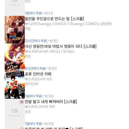
성인
1
일
마다 무료
(~
8/31
)
빌런을 주인공으로 만드는 법 [스크롤]
1.2만
Chuangyi COMICS / Chuangyi COMICS, 심현경탄
무협
12
시간
마다 무료
(~
8/15
)
사신 영웅전:바보 마법사 영웅이 되다 [스크롤]
4.9만
Fat수(A-SOUL) / 당가삼소
액션
8
시간
마다 무료
(~
8/31
)
표류 인터넷 카페
3.6천
오시미 슈조
판타지/SF
1
일
마다 무료
(~
9/30
)
잔말 말고 내게 빠져버려 [스크롤]
2.8만
나카가와 쿠미
성인
1
일
마다 무료
(~
9/30
)