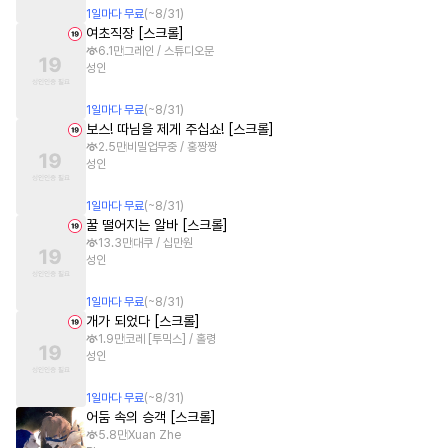
1
일
마다 무료
(~
8/31
)
여초직장 [스크롤]
6.1만
그레인 / 스튜디오문
성인
1
일
마다 무료
(~
8/31
)
보스! 따님을 제게 주십쇼! [스크롤]
2.5만
비밀업무중 / 홍짱짱
성인
1
일
마다 무료
(~
8/31
)
꿀 떨어지는 알바 [스크롤]
13.3만
대쿠 / 십만원
성인
1
일
마다 무료
(~
8/31
)
개가 되었다 [스크롤]
1.9만
코레 [투믹스] / 홀령
성인
1
일
마다 무료
(~
8/31
)
어둠 속의 승객 [스크롤]
5.8만
Xuan Zhe