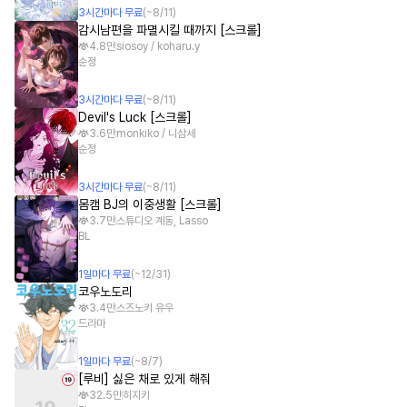
3
시간
마다 무료
(~
8/11
)
감시남편을 파멸시킬 때까지 [스크롤]
4.8만
siosoy / koharu.y
순정
3
시간
마다 무료
(~
8/11
)
Devil's Luck [스크롤]
3.6만
monkiko / 니삼세
순정
3
시간
마다 무료
(~
8/11
)
몸캠 BJ의 이중생활 [스크롤]
3.7만
스튜디오 계동, Lasso
BL
1
일
마다 무료
(~
12/31
)
코우노도리
3.4만
스즈노키 유우
드라마
1
일
마다 무료
(~
8/7
)
[루비] 싫은 채로 있게 해줘
32.5만
히지키