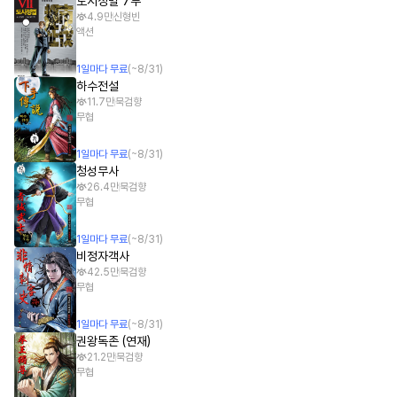
도시정벌 7부
4.9만
신형빈
액션
1
일
마다 무료
(~
8/31
)
하수전설
11.7만
묵검향
무협
1
일
마다 무료
(~
8/31
)
청성무사
26.4만
묵검향
무협
1
일
마다 무료
(~
8/31
)
비정자객사
42.5만
묵검향
무협
1
일
마다 무료
(~
8/31
)
권왕독존 (연재)
21.2만
묵검향
무협