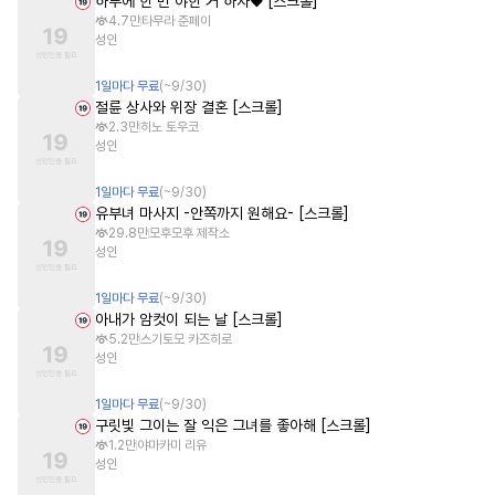
하루에 한 번 야한 거 하자♥ [스크롤]
4.7만
타무라 준페이
성인
1
일
마다 무료
(~
9/30
)
절륜 상사와 위장 결혼 [스크롤]
2.3만
히노 토우코
성인
1
일
마다 무료
(~
9/30
)
유부녀 마사지 -안쪽까지 원해요- [스크롤]
29.8만
모후모후 제작소
성인
1
일
마다 무료
(~
9/30
)
아내가 암컷이 되는 날 [스크롤]
5.2만
스기토모 카즈히로
성인
1
일
마다 무료
(~
9/30
)
구릿빛 그이는 잘 익은 그녀를 좋아해 [스크롤]
1.2만
야마카미 리유
성인