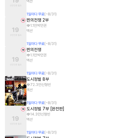
액션
1
일
마다 무료
(~
8/31
)
쩐의전쟁 2부
1.1만
박인권
액션
1
일
마다 무료
(~
8/31
)
쩐의전쟁
1.1만
박인권
액션
1
일
마다 무료
(~
8/31
)
도시정벌 8부
72.3만
신형빈
액션
1
일
마다 무료
(~
8/31
)
도시정벌 7부 [완전판]
14.3만
신형빈
액션
1
일
마다 무료
(~
8/31
)