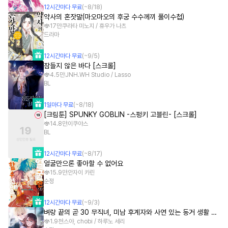
12
시간
마다 무료
(~
8/18
)
약사의 혼잣말(마오마오의 후궁 수수께끼 풀이수첩)
17만
쿠라타 미노지 / 휴우가 나츠
드라마
12
시간
마다 무료
(~
9/5
)
잠들지 않은 바다 [스크롤]
4.5만
JNH.WH Studio / Lasso
BL
1
일
마다 무료
(~
8/18
)
[크림툰] SPUNKY GOBLIN -스펑키 고블린- [스크롤]
14.8만
이쿠야스
BL
12
시간
마다 무료
(~
8/17
)
얼굴만으론 좋아할 수 없어요
15.9만
안자이 카린
순정
12
시간
마다 무료
(~
9/3
)
벼랑 끝의 곧 30 무직녀, 미남 후계자와 사연 있는 동거 생활 시작합니다! [스크롤]
1.9천
스야, chobi / 하루노 세리