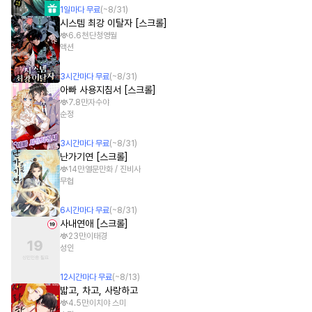
1
일
마다 무료
(~
8/31
)
시스템 최강 이탈자 [스크롤]
6.6천
단청영월
액션
3
시간
마다 무료
(~
8/31
)
아빠 사용지침서 [스크롤]
7.8만
자수야
순정
3
시간
마다 무료
(~
8/31
)
난가기연 [스크롤]
14만
열문만화 / 진비사
무협
6
시간
마다 무료
(~
8/31
)
사내연애 [스크롤]
23만
이태경
성인
12
시간
마다 무료
(~
8/13
)
밟고, 차고, 사랑하고
4.5만
이치야 스미