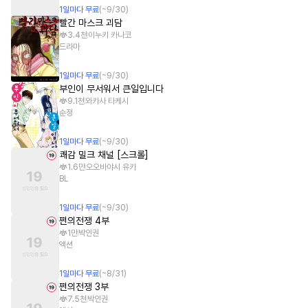
1
일
마다 무료
(~
9/30
)
빨간 마스크 괴담
3.4천
이누키 카나코
드라마
1
일
마다 무료
(~
9/30
)
부인이 무서워서 큰일입니다
9.1천
와카사 타케시
순정
1
일
마다 무료
(~
9/30
)
쾌감 밀크 채널 [스크롤]
1.6만
오오바야시 유카
BL
1
일
마다 무료
(~
9/30
)
쩐의전쟁 4부
1만
박인권
액션
1
일
마다 무료
(~
8/31
)
쩐의전쟁 3부
7.5천
박인권