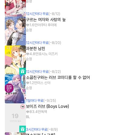
순정
12
시간
마다 무료
(~
8/12
)
구르는 여자와 사랑의 늪
1.6만
아쿠타 후미에
순정
12
시간
마다 무료
(~
8/20
)
과분한 남친
4.8만
호시노 미즈키
순정
12
시간
마다 무료
(~
8/22
)
소꿉친구와는 러브 코미디를 할 수 없어
1.2만
미스 신야
순정
1
일
마다 무료
(~
9/25
)
보이즈 러브 (Boys Love)
83.4만
독액
BL
3
시간
마다 무료
(~
8/9
)