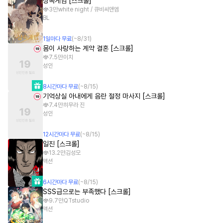
상속게임 [스크롤]
3만
white night / 큐비씨앤엠
BL
1
일
마다 무료
(~
8/31
)
몸이 사랑하는 계약 결혼 [스크롤]
7.5만
이치
성인
8
시간
마다 무료
(~
8/15
)
기억상실 아내에게 음란 절정 마사지 [스크롤]
7.4만
히무라 진
성인
12
시간
마다 무료
(~
8/15
)
일진 [스크롤]
13.2만
김성모
액션
6
시간
마다 무료
(~
8/15
)
SSS급으로는 부족했다 [스크롤]
9.7만
QTstudio
액션