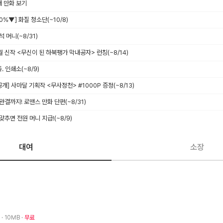
재 만화 보기
 40%▼] 화질 청소단
(~10/8)
출석 머니
(~8/31)
8월 신작 <무신이 된 하북팽가 막내공자> 런칭
(~8/14)
족. 인쇄소
(~8/9)
독 공개] 사마달 기획작 <무사정천> #1000P 증정
(~8/13)
 완결까지! 로맨스 만화 단편
(~8/31)
 맞추면 전원 머니 지급!
(~8/9)
대여
소장
8
· 10MB
무료