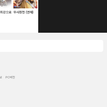
 최강으로
무사정천 (연재)
[몰아보기 1시간
핥는 거 이상은 계
권왕독존 (연
권] 남자들의 만화
약 위반입니다! [단
다 : 제2막 초월자
행본]
들
보
PC버전