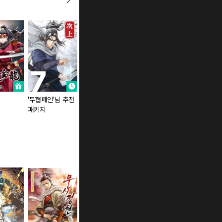
'무협폐인'님 추천
절대무쌍 (연재)
권왕독존 (연재)
패키지