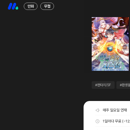
만화
무협
#판타지/SF
#환생
매주 일요일 연재
1일마다 무료 (~12/