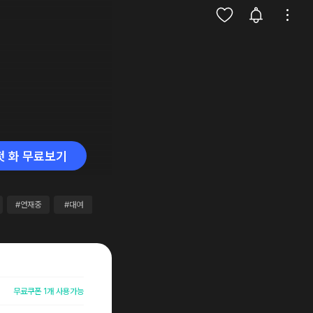
첫 화 무료보기
#연재중
#대여
무료쿠폰 1개 사용가능