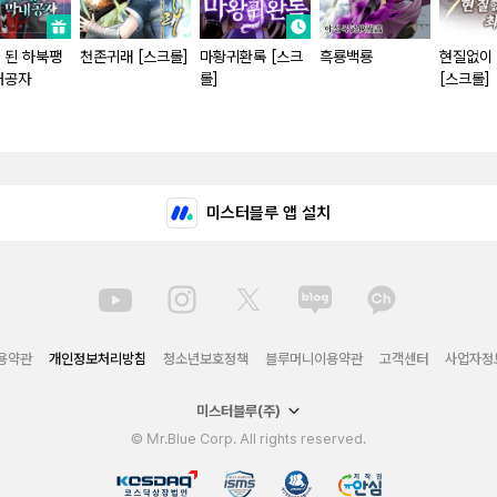
 된 하북팽
천존귀래 [스크롤]
마황귀환록 [스크
흑룡백룡
현질없이
내공자
롤]
[스크롤]
미스터블루 앱 설치
용약관
개인정보처리방침
청소년보호정책
블루머니이용약관
고객센터
사업자정
미스터블루(주)
© Mr.Blue Corp. All rights reserved.