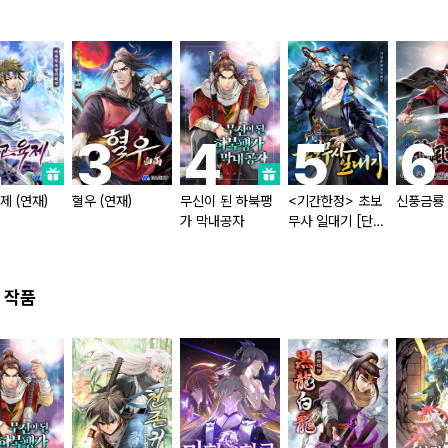
제 (연재)
혈우 (연재)
무신이 된 하북팽
<기간한정> 초보
신풍금룡
가 막내공자
무사 일대기 [단행
본]
 작품