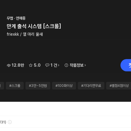
무협 · 연재중
만계 출석 시스템 [스크롤]
friexkk / 열 마리 울새
12.8만
5.0
1 건
작품정보
물
#스크롤
#3만~5만원
#100화이상
#기다리면무료
#별점4점이상
31)