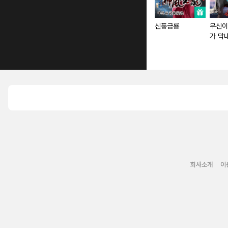
신풍금룡
무신이
가 막
회사소개
이