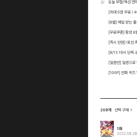
오늘 무협/액션 연
[최대 5권 무료 /
[8월] 매일 받는 
[무료쿠폰] 황성 
[즉시 만원] 대.만.
[8/13 19시 단
[일권만] 일권으로
[100P] 만화 퀴즈
선택 구매
209개
1화
2022.08.2