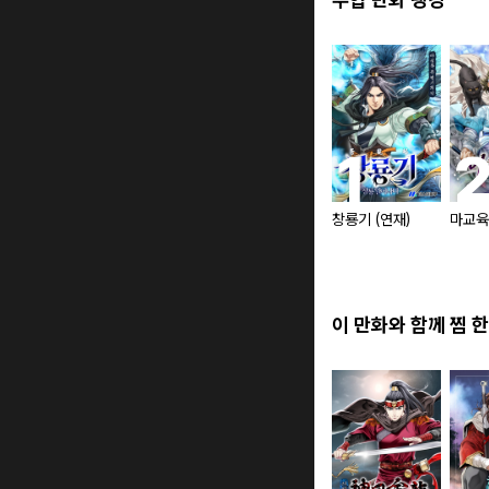
창룡기 (연재)
마교육
이 만화와 함께 찜 한