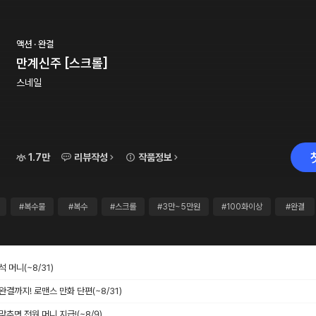
액션 · 완결
만계신주 [스크롤]
스네일
1.7만
리뷰작성
작품정보
#복수물
#복수
#스크롤
#3만~5만원
#100화이상
#완결
출석 머니
(~8/31)
 완결까지! 로맨스 만화 단편
(~8/31)
 맞추면 전원 머니 지급!
(~8/9)