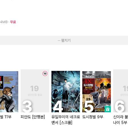
· 4MB
무료
··· 펼치기
벌 11부
피안도 [단행본]
유일무이의 네크로
도시정벌 9부
신이라 불
맨서 [스크롤]
나이 5부