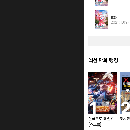
5화
2021.11.09
액션 만화 랭킹
신급으로 레벨업!
도시정
[스크롤]