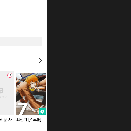
리운 사
요신기 [스크롤]
도시정벌 11부 (연
고행석 그놈이다
재)
패키지