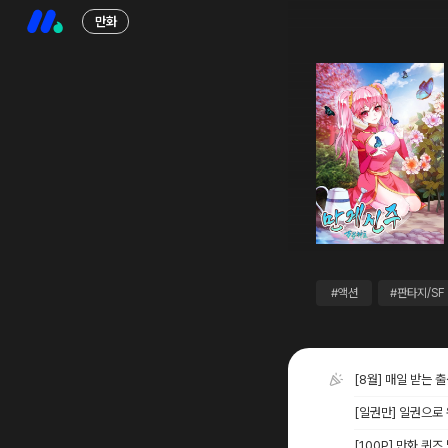
만화
#액션
#판타지/SF
[8월] 매일 받는 
[일권만] 일권으로
[100P] 만화 퀴즈