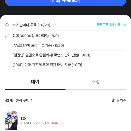
첫 화 무료보기
12시간마다 무료 (~8/20)
무료쿠폰 1개 사용가능
최대 30000점 추가적립
(~8/9)
[무료&할인] 드라마 특가존
(~8/20)
[일권만] 일권으로 완결까지! 로맨스 만화 단편
(~8/31)
[100P] 만화 퀴즈 맞추면 전원 머니 지급!
(~8/9)
대여
소장
43개
선택 구매
회차순
1화
2024.05.22
· 24p
무료