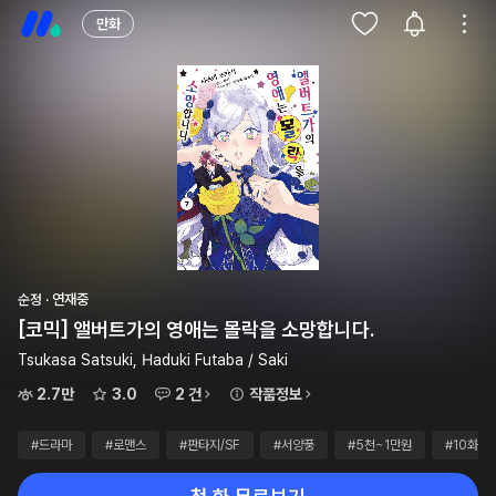
만화
순정 · 연재중
[코믹] 앨버트가의 영애는 몰락을 소망합니다.
Tsukasa Satsuki, Haduki Futaba / Saki
2.7만
3.0
2 건
작품정보
#드라마
#로맨스
#판타지/SF
#서양풍
#5천~1만원
#10화이