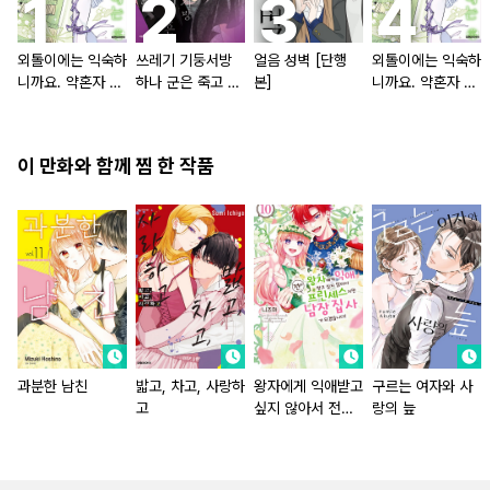
외톨이에는 익숙하
쓰레기 기둥서방
얼음 성벽 [단행
외톨이에는 익숙하
니까요. 약혼자 방
하나 군은 죽고 싶
본]
니까요. 약혼자 방
치 중!
어 해
치 중! [단행본]
이 만화와 함께 찜 한 작품
과분한 남친
밟고, 차고, 사랑하
왕자에게 익애받고
구르는 여자와 사
고
싶지 않아서 전
랑의 늪
(前) 프린세스지만
남장 집사가 되겠
습니다!