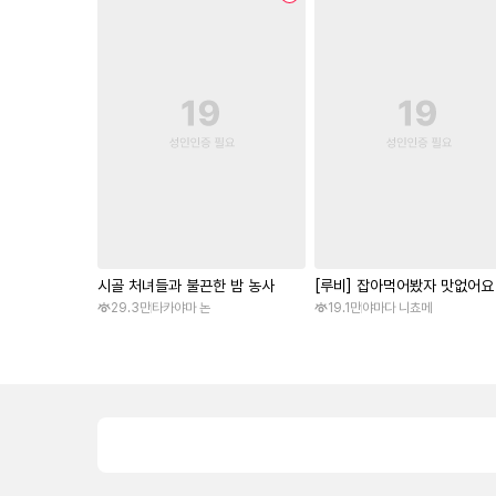
시골 처녀들과 불끈한 밤 농사
[루비] 잡아먹어봤자 맛없어요
29.3만
타카야마 논
19.1만
야마다 니쵸메