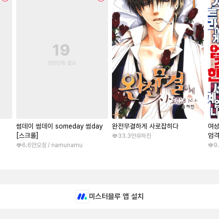
썸데이 썸데이 someday 썸day
완전무결하게 사로잡히다
여성
[스크롤]
엄격
33.3만
유하진
6.6만
오징 / namunamu
9
미스터블루 앱 설치