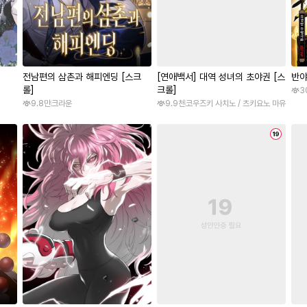
전남편의 삼촌과 해피엔딩 [스크
[연애백서] 대역 성녀의 초야권 [스
반야
롤]
크롤]
3
9.8만
크라운
9.9천
코우즈키 사치노 / 츠키요노 마유