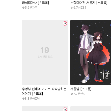
급식퇴마사 [스크롤]
초항마대전 서유기 [스크롤]
5.6천
자무
6.7천
ZET
수영부 선배의 거기로 타락당하는
겨울밤 [스크롤]
이야기 [스크롤]
7.2천
연지
8.8천
아로냥