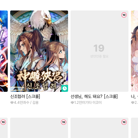
신조협려 [스크롤]
선생님, 해도 돼요? [스크롤]
나,
4.4만
좌수 / 김용
1.2만
미기타 이코이
2