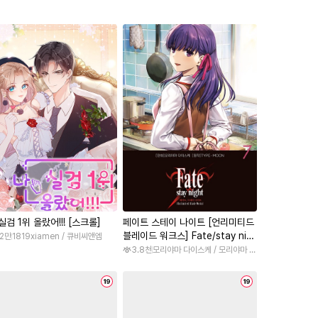
 실검 1위 올랐어!!! [스크롤]
페이트 스테이 나이트 [언리미티드
블레이드 워크스] Fate/stay nig
.2만
1819xiamen / 큐비씨앤엠
ht [Unlimited Blade Works]
3.8천
모리야마 다이스케 / 모리야마 다이스케, TYPE-MOON