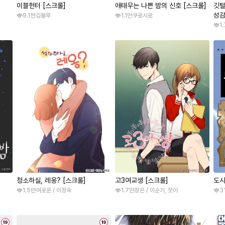
이블헌터 [스크롤]
애태우는 나쁜 밤의 신호 [스크롤]
깃털
성감
9.1천
김블루
1.1만
쿠로시로
1
청소하실, 레옹? [스크롤]
고3여교생 [스크롤]
도시
1.5만
여로운 / 이정숙
1.7만
장은 / 이순기, 쪼아
3