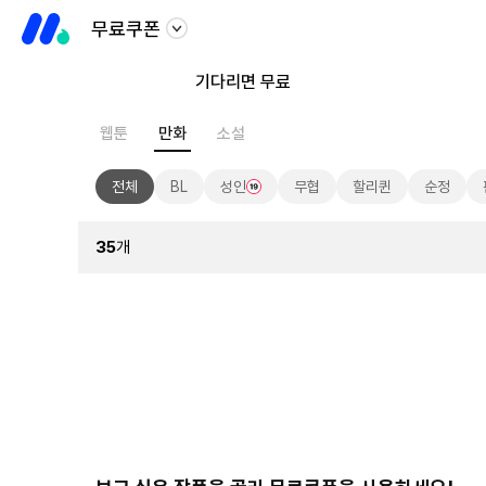
무료쿠폰
기다리면 무료
웹툰
만화
소설
전체
BL
성인
무협
할리퀸
순정
35
개