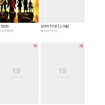
 (합본)
심야의 PC방 [스크롤]
0.8만
묵검향
9.9만
리비도