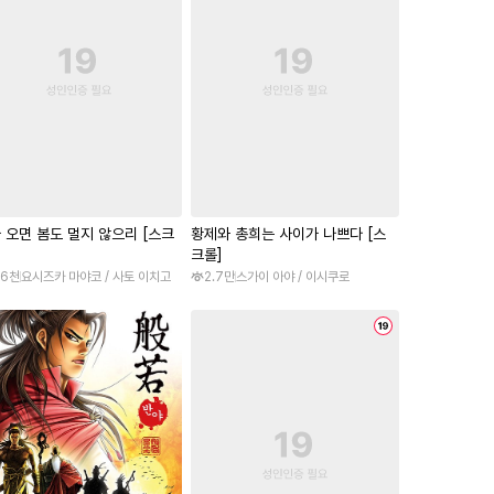
 오면 봄도 멀지 않으리 [스크
황제와 총희는 사이가 나쁘다 [스
크롤]
.6천
요시즈카 마야코 / 사토 이치고
2.7만
스가이 아야 / 이시쿠로