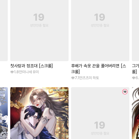
첫사랑과 정조대 [스크롤]
후배가 속옷 끈을 풀어버리면 [스
그가
크롤]
롤]
1.8만
미나세 유미
7.1만
츠츠미 하토
6