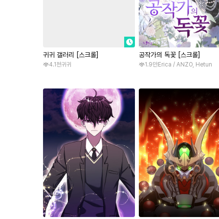
귀귀 갤러리 [스크롤]
공작가의 독꽃 [스크롤]
4.1천
귀귀
1.9만
Erica / ANZO, Hetun