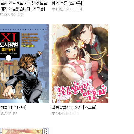
로만 건드려도 가버릴 정도로
합의 불륜 [스크롤]
대가 개발됐습니다 [스크롤]
1.3만
아오키 나나세
.7만
이노우에 미탄
정벌 11부 (연재)
달콤살벌한 약혼자 [스크롤]
13.7만
신형빈
44.4만
아이리더