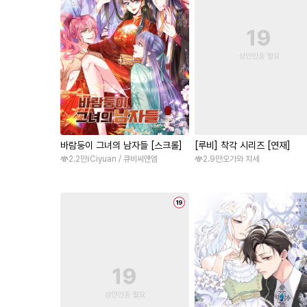
바람둥이 그녀의 남자들 [스크롤]
[루비] 착각 시리즈 [연재]
2.2만
iCiyuan / 큐비씨앤엠
2.9만
오가와 치세