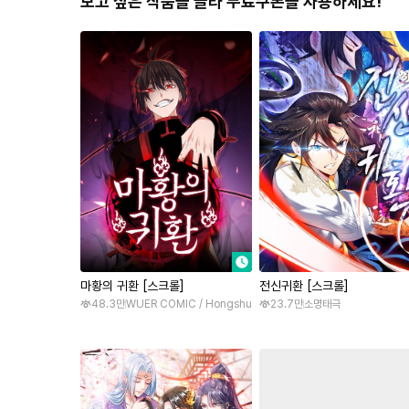
보고 싶은 작품을 골라
무료쿠폰을 사용하세요!
마황의 귀환 [스크롤]
전신귀환 [스크롤]
48.3만
WUER COMIC / Hongshu
23.7만
소명태극