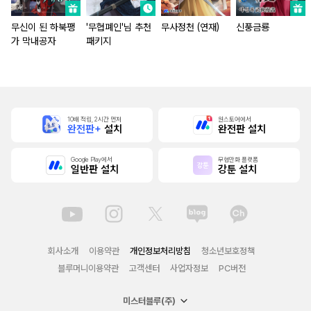
무신이 된 하북팽
'무협폐인'님 추천
무사정천 (연재)
신풍금룡
가 막내공자
패키지
10배 적립, 2시간 먼저
원스토어에서
완전판+
설치
완전판 설치
Google Play에서
무협만화 플랫폼
일반판 설치
강툰 설치
회사소개
이용약관
개인정보처리방침
청소년보호정책
블루머니이용약관
고객센터
사업자정보
PC버전
미스터블루(주)