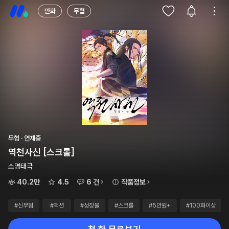
만화
무협
무협 · 연재중
역천사신 [스크롤]
소명태극
40.2만
4.5
6 건
작품정보
#신무협
#액션
#성장물
#스크롤
#5만원+
#100화이상