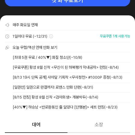
첫 화 무료보기
매주 화요일 연재
1일마다 무료 (~12/31)
무료쿠폰 1개 사용가능
오늘 무협/액션 연재 만화 보기
[최대 5권 무료 / 40%▼] 화질 청소단
(~10/8)
[무료쿠폰] 황성 8월 신작 <무신이 된 하북팽가 막내공자> 런칭
(~8/14)
[8/13 19시 단독 공개] 사마달 기획작 <무사정천> #1000P 증정
(~8/13)
[일권만] 일권으로 완결까지! 로맨스 만화 단편
(~8/31)
[8/15 런칭] 황성 8월 신작 <검마회생> 개봉박두
(~8/14)
[40%▼] 하승남 <반로환동인 줄 알았다 [단행본]> 세트 런칭
(~8/23)
대여
소장