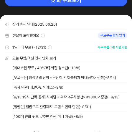
첫 화 무료보기
장기 휴재 안내[2025.06.20]
선물이 도착했어요
무료쿠폰 6개 받기
1일마다 무료 (~12/31)
무료쿠폰 1개 사용가능
오늘 무협/액션 연재 만화 보기
[최대 5권 무료 / 40%▼] 화질 청소단
(~10/8)
[무료쿠폰] 황성 8월 신작 <무신이 된 하북팽가 막내공자> 런칭
(~8/14)
[즉시 만원] 대.만.족. 인쇄소
(~8/9)
[8/13 19시 단독 공개] 사마달 기획작 <무사정천> #1000P 증정
(~8/13)
[일권만] 일권으로 완결까지! 로맨스 만화 단편
(~8/31)
[100P] 만화 퀴즈 맞추면 전원 머니 지급!
(~8/9)