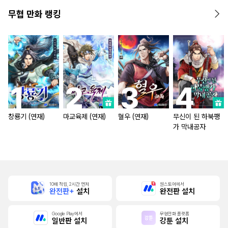
무협 만화 랭킹
창룡기 (연재)
마교육제 (연재)
혈우 (연재)
무신이 된 하북팽
가 막내공자
10배 적립, 2시간 먼저
원스토어에서
완전판+
설치
완전판 설치
Google Play에서
무협만화 플랫폼
일반판 설치
강툰 설치