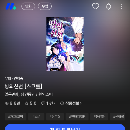
만화
무협
무협 · 연재중
빙의신선 [스크롤]
열문만화, 당인동만 / 환안소어
6.6만
5.0
1 건
작품정보
#개그/코믹
#소년
#신무협
#판타지/SF
#동양풍
#선협물