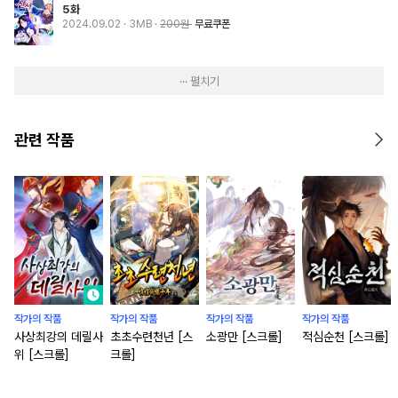
5화
2024.09.02
· 3MB
200원
무료쿠폰
··· 펼치기
관련 작품
작가의 작품
작가의 작품
작가의 작품
작가의 작품
사상최강의 데릴사
초초수련천년 [스
소광만 [스크롤]
적심순천 [스크롤]
위 [스크롤]
크롤]