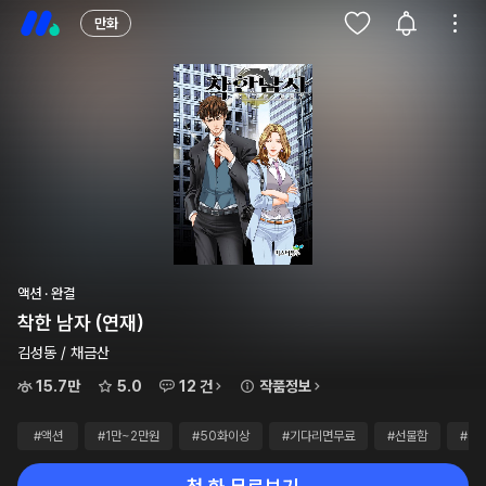
만화
액션 · 완결
착한 남자 (연재)
김성동 / 채금산
15.7만
5.0
12 건
작품정보
#액션
#1만~2만원
#50화이상
#기다리면무료
#선물함
#별