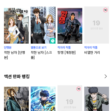
단행본
웹툰으로 보기
작가의 작품
작가의 작품
착한 남자 [단행
착한 남자 [스크
항쟁 [개정판]
비열한 거리
본]
롤]
액션 만화 랭킹