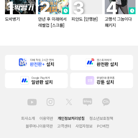
도박병기
만년 후 미래에서
피안도 [단행본]
고행석 그놈이다
레벨업 [스크롤]
패키지
10배 적립, 2시간 먼저
원스토어에서
완전판+
설치
완전판 설치
Google Play에서
무협만화 플랫폼
일반판 설치
강툰 설치
회사소개
이용약관
개인정보처리방침
청소년보호정책
블루머니이용약관
고객센터
사업자정보
PC버전