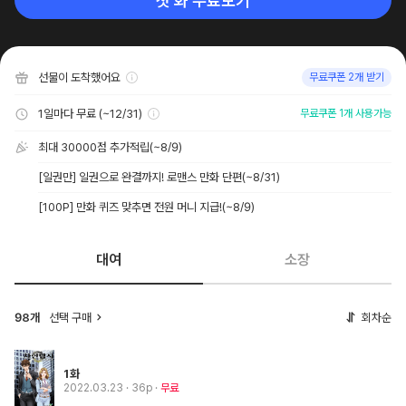
첫 화 무료보기
선물이 도착했어요
무료쿠폰 2개 받기
1일마다 무료 (~12/31)
무료쿠폰 1개 사용가능
최대 30000점 추가적립
(~8/9)
[일권만] 일권으로 완결까지! 로맨스 만화 단편
(~8/31)
[100P] 만화 퀴즈 맞추면 전원 머니 지급!
(~8/9)
대여
소장
선택 구매
회차순
98개
1화
2022.03.23
· 36p
무료