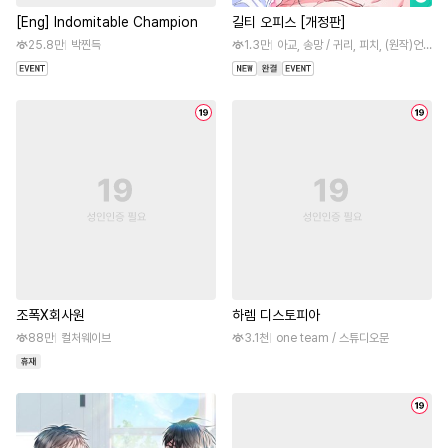
[Eng] Indomitable Champion
길티 오피스 [개정판]
25.8만
박찐득
1.3만
아교, 송망 / 귀리, 피치, (원작)언솝
조폭X회사원
하렘 디스토피아
88만
컬처웨이브
3.1천
one team / 스튜디오문