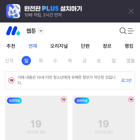
웹툰
추천
연재
오리지널
단편
장르
랭킹
신작
월
화
수
목
금
토
일
열흘
아래 내용은 19세 미만 청소년에게 유해한 정보가 차단된 것입니
로그인
다.