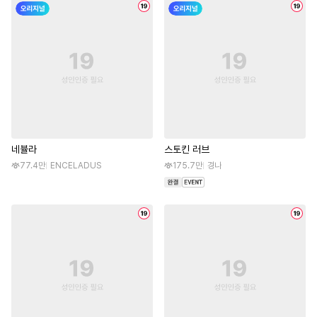
네뷸라
스토킨 러브
77.4만
ENCELADUS
175.7만
경나