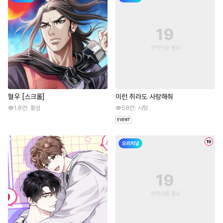
혈우 [스크롤]
이런 쥐라도 사랑해줘
1.8만
황성
58만
사탕