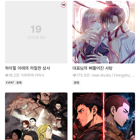
하이힐 아래의 까칠한 상사
대표님의 삐뚤어진 사랑
16.2만
타와무레 아히사
175.5만
rose studio / Hongshu, Nianhuarexiao