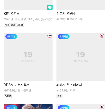
길티 오피스
신도시 유부녀
4.1만
아교, 송망 / 피치, 귀리, (원작)언솝
29만
비브리오 / 라비
BDSM 기본지침서
페티시 온 스테이지
114.9만
팀 사돈백반
54.9만
파부