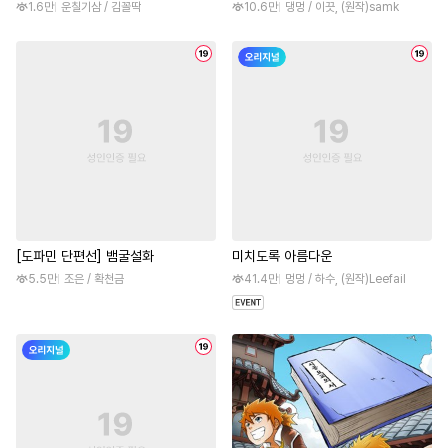
1.6만
운칠기삼 / 김꼴딱
10.6만
댕멍 / 이끗, (원작)samk
[도파민 단편선] 뱀굴설화
미치도록 아름다운
5.5만
조은 / 확천금
41.4만
멍멍 / 하수, (원작)Leefail