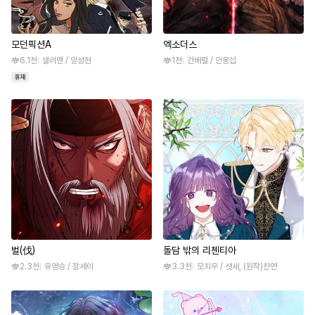
모던픽션A
엑소더스
6.1천
샐러맨 / 양성현
1천
건배럴 / 안웅섭
벌(伐)
돌담 밖의 리첸티아
2.3천
유영승 / 장세이
3.3천
모치우 / 샛새, (원작)찬연