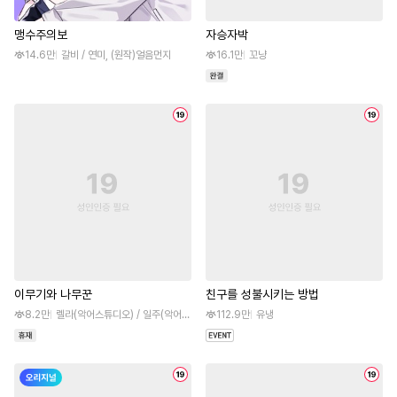
맹수주의보
자승자박
14.6만
갈비 / 연미, (원작)얼음먼지
16.1만
꼬냥
이무기와 나무꾼
친구를 성불시키는 방법
8.2만
렐라(악어스튜디오) / 일주(악어스튜디오), (원작)와퍼s
112.9만
유냉