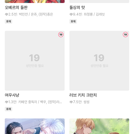
오베르의 들판
돌싱의 맛
2.5천
박민찬 / 온쥬, (원작)총은
9.4천
좌청룡 / 김래잇
여우사냥
러브 키치 크런치
1.3만
카페인 중독자 / 백우, (원작)라임나무
7.5만
씽씽