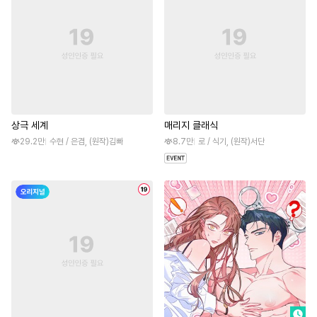
상극 세계
매리지 클래식
29.2만
수현 / 은겸, (원작)김빠
8.7만
로 / 식기, (원작)서단