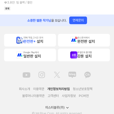
3.8만
팀 블랙 / 황민
연재문의
소중한 웹툰 작가님
을 모십니다.
10배 적립, 2시간 먼저
원스토어에서
완전판+
설치
완전판 설치
Google Play에서
무협만화 플랫폼
일반판 설치
강툰 설치
회사소개
이용약관
개인정보처리방침
청소년보호정책
블루머니이용약관
고객센터
사업자정보
PC버전
미스터블루(주)
© Mr.Blue Corp. All rights reserved.