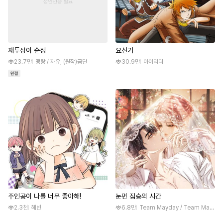
재투성이 순정
요신기
23.7만
맹랑 / 자유, (원작)금단
30.9만
아이리더
주인공이 나를 너무 좋아해!
눈먼 짐승의 시간
2.3천
혜빈
6.8만
Team Mayday / Team Mayday, (원작)홍유라