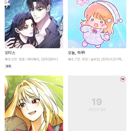
오티스
오늘, 하루!
9.5천
띵콩 / 삐리빠라, (원작)탐하다
6.7천
뮤잉 / 솔부엉, (원작)리코더팩토리