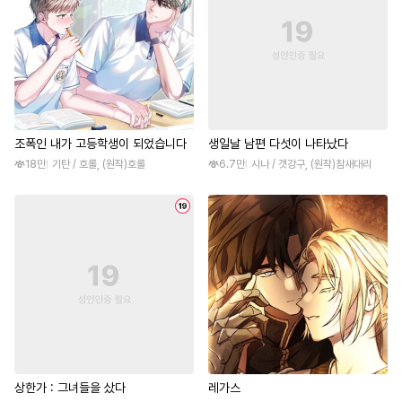
조폭인 내가 고등학생이 되었습니다
생일날 남편 다섯이 나타났다
18만
기탄 / 호롤, (원작)호롤
6.7만
시나 / 갯강구, (원작)참새대리
상한가 : 그녀들을 샀다
레가스