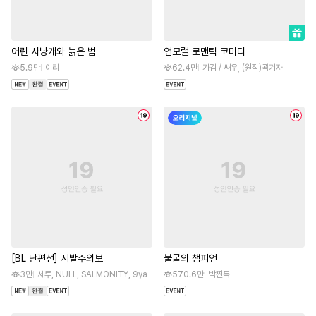
어린 사냥개와 늙은 범
언모럴 로맨틱 코미디
5.9만
이리
62.4만
가감 / 쌔우, (원작)곽겨자
[BL 단편선] 시발주의보
불굴의 챔피언
3만
세루, NULL, SALMONITY, 9ya
570.6만
박찐득