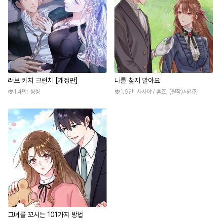
러브 키치 크런치 [개정판]
나를 찾지 말아요
1.4만
씽씽
1.6만
사사야 / 혼즈, (원작)사라진
그녀를 꼬시는 101가지 방법