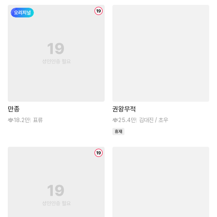
만종
권왕무적
18.2만
표류
25.4만
김대진 / 초우