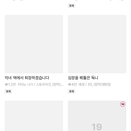
악녀 역에서 퇴장하겠습니다
심장을 꿰뚫은 독니
1.2만
키타노 나기 / 스토리아크, (원작)천칭뱀
4만
예경 / 3S, (원작)영원점