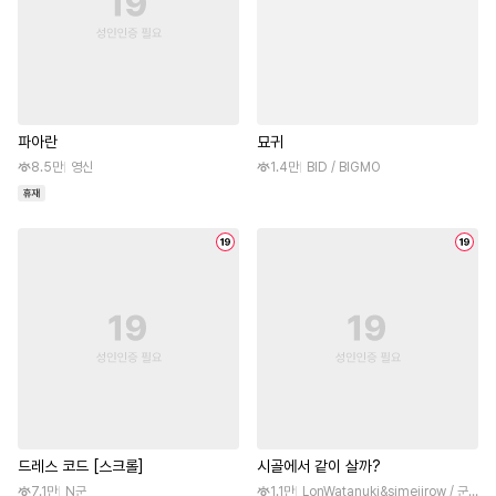
파아란
묘귀
8.5만
영신
1.4만
BID / BIGMO
드레스 코드 [스크롤]
시골에서 같이 살까?
7.1만
N군
1.1만
LonWatanuki&simejirow / 군계