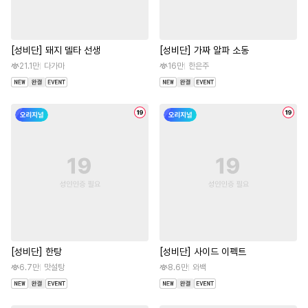
[성비단] 돼지 델타 선생
[성비단] 가짜 알파 소동
21.1만
다가마
16만
한은주
[성비단] 한탕
[성비단] 사이드 이펙트
6.7만
맛설탕
8.6만
와백