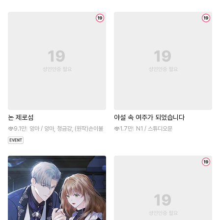
논 제로섬
야설 속 여주가 되었습니다
9.1만
앙마 / 앙마, 청금강, (원작)손이불
1.7만
N1 / 스튜디오문