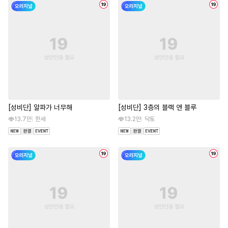
[성비단] 알파가 너무해
[성비단] 3층의 블랙 앤 블루
13.7만
한세
13.2만
닥토