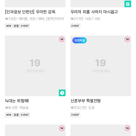
[인과응보 단편선] 우아한 감옥
우리의 죄를 사하지 마시옵고
1.6만
메타툰, 와프 / BIN, (원작)지두리
21.1만
낙호 / 샤반
늑대는 위험해!
신혼부부 특별전형
8.3천
박보송
532.1만
도경