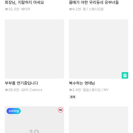
회장님, 지랄하지 마세요
몸매가 야한 우리동네 유부녀들
32.3만
예타쿠
6.2천
쫑 / 스튜디오문
부부를 연기중입니다
복수하는 영애님
28.9만
iQIYI Comics
2.4만
말곰스튜디오 / NY