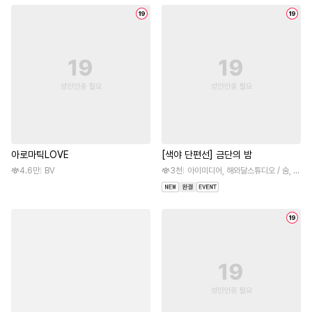
아로마틱LOVE
[색야 단편선] 금단의 밤
4.6만
BV
3천
아이미디어, 해와달스튜디오 / 숨, (원작)벽희