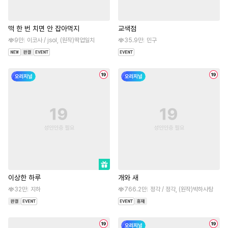
떡 한 번 치면 안 잡아먹지
교색점
9만
이코사 / jsol, (원작)떡업일치
35.9만
민구
이상한 하루
개와 새
32만
지하
766.2만
정각 / 정각, (원작)박하사탕