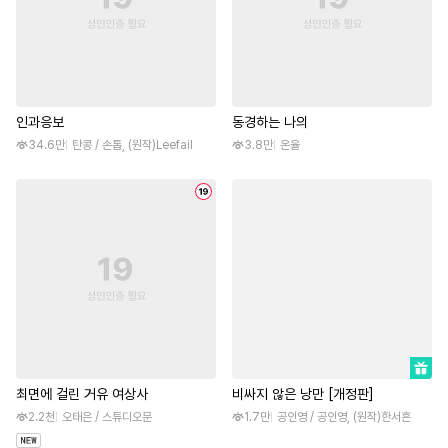
인과응보
동경하는 나의
34.6만
탄콩 / 손톱, (원작)Leefail
3.8만
온율
최면에 걸린 거유 여상사
비싸지 않은 낭만 [개정판]
2.2천
오태은 / 스튜디오문
1.7만
공인영 / 공인영, (원작)한서흔