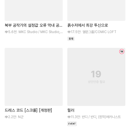
북부 공작가의 설정값 오류 막내 공녀
흙수저에서 최강 투신으로
님
5.6천
MKC Studio / MKC Studio, (원작)김이베
17.5만
열문그룹/COMIC LOFT
드레스 코드 [스크롤] [개정판]
힐러
2.2만
N군
11.3만
반디 / 반디, (원작)메카니스트