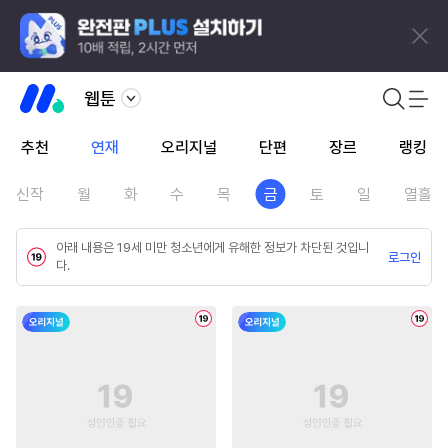
웹툰
추천
연재
오리지널
단편
장르
랭킹
신작
월
화
수
목
금
토
일
열흘
아래 내용은 19세 미만 청소년에게 유해한 정보가 차단된 것입니
로그인
다.