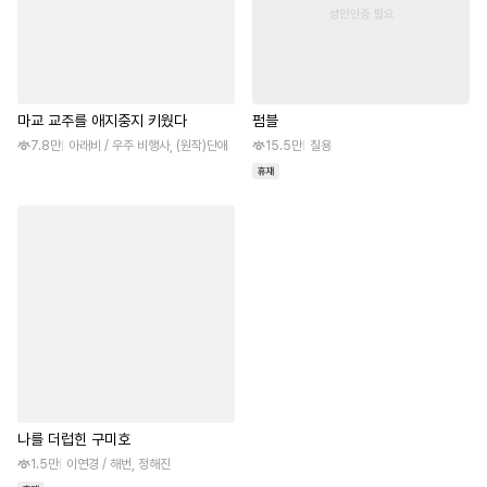
마교 교주를 애지중지 키웠다
펌블
7.8만
아래비 / 우주 비행사, (원작)단애
15.5만
칠용
나를 더럽힌 구미호
1.5만
이연경 / 해번, 정해진