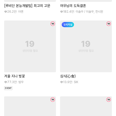
[루비단 본능개발팀] 최고의 고문
여우님의 도둑결혼
26.2만
아맨
182.4만
이솔우 / 이솔우, 한시원
겨울 지나 벚꽃
심식(心食)
77.3만
밤우
13.9만
SIK