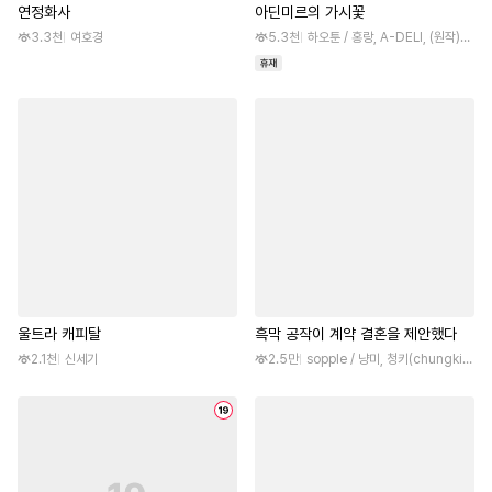
연정화사
아딘미르의 가시꽃
3.3천
여호경
5.3천
하오툰 / 홍랑, A-DELI, (원작)유지공
울트라 캐피탈
흑막 공작이 계약 결혼을 제안했다
2.1천
신세기
2.5만
sopple / 냥미, 청키(chungki), (원작)유성우