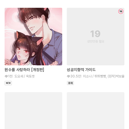
원수를 사랑하라 [개정판]
성공지향적 가이드
1천
도요새 / 옥토캣
30.5만
이소나 / 뛰뛰빵빵, (원작)박보율