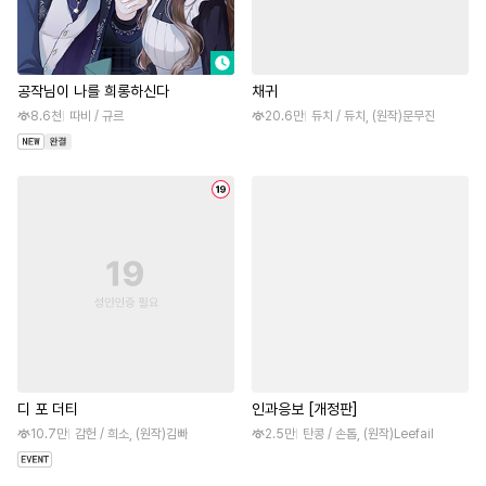
공작님이 나를 희롱하신다
채귀
8.6천
따비 / 규르
20.6만
듀치 / 듀치, (원작)문무진
디 포 더티
인과응보 [개정판]
10.7만
감헌 / 희소, (원작)김빠
2.5만
탄콩 / 손톱, (원작)Leefail