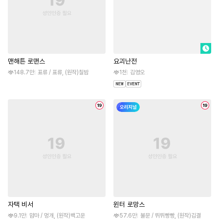
맨해튼 로맨스
요괴난전
148.7만
표류 / 표류, (원작)칠밤
1천
김영오
자택 비서
윈터 로망스
9.1만
먐마 / 멍개, (원작)백고운
57.6만
불문 / 뛰뛰빵빵, (원작)김결