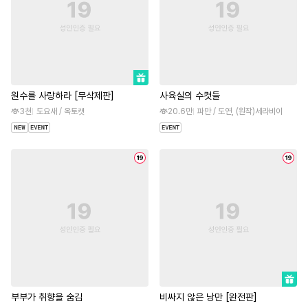
원수를 사랑하라 [무삭제판]
사육실의 수컷들
3천
도요새 / 옥토캣
20.6만
파만 / 도연, (원작)세라비이
부부가 취향을 숨김
비싸지 않은 낭만 [완전판]