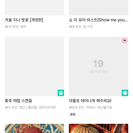
겨울 지나 벚꽃 [개정판]
쇼 미 유어 바스트(Show me your
bust)
10.8만
밤우
8.4만
팀 가지
황후 애첩 스캔들
대물로 태어나게 해주세요!
5.4만
영신 / 물만물, (원작)은려원
84.3만
아라바 / 성난불기둥