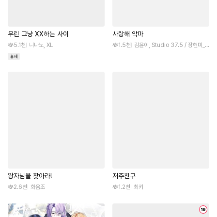
우린 그냥 XX하는 사이
사랑해 악마
5.1천
니나노, XL
1.5천
김윤이, Studio 37.5 / 장현미_, (원작)장현미_
왕자님을 찾아라!
저주친구
2.6천
화음조
1.2천
최키