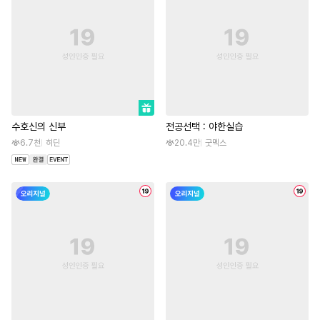
수호신의 신부
전공선택 : 야한실습
6.7천
히딘
20.4만
굿멕스