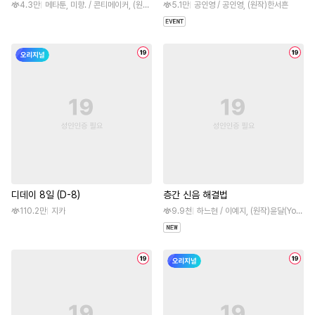
4.3만
메타툰, 미향. / 콘티메이커, (원작)백윤
5.1만
공인영 / 공인영, (원작)한서흔
디데이 8일 (D-8)
층간 신음 해결법
110.2만
지카
9.9천
하느현 / 이예지, (원작)윤달(YounDal)