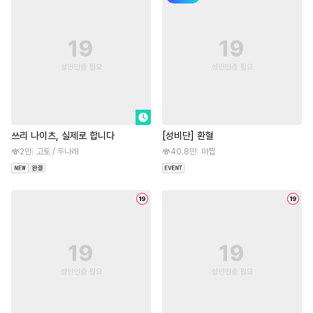
쓰리 나이츠, 실제로 합니다
[성비단] 환혈
2만
고토 / 두나래
40.8만
마찝