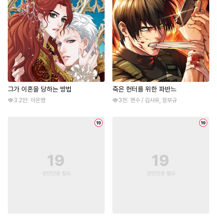
그가 이혼을 당하는 방법
죽은 헌터를 위한 파반느
3.2만
이은영
3천
멘수 / 김사유, 장부규