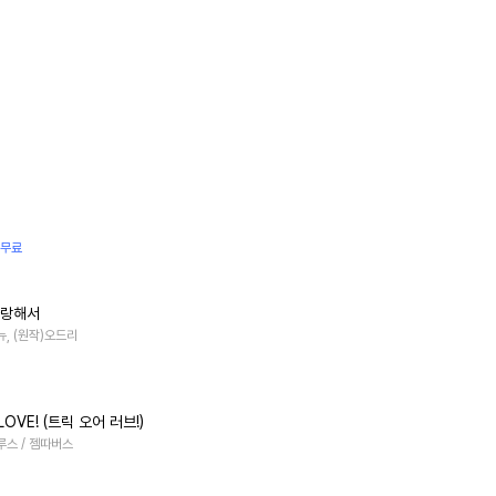
 무료
사랑해서
뉴, (원작)오드리
 LOVE! (트릭 오어 러브!)
스 / 젬따버스