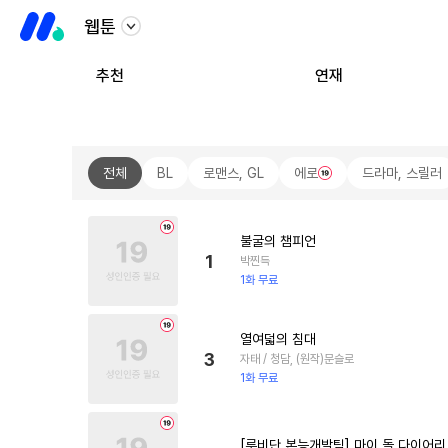
웹툰
추천
연재
전체
BL
로맨스, GL
에로
드라마, 스릴러
불굴의 챔피언
1
박찐득
1화 무료
열여덟의 침대
3
자태 / 청담, (원작)문슬로
1화 무료
[루비단 본능개발팀] 마이 돌 다이어리