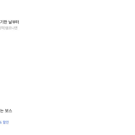
기한 날부터
, (원작)엘르니앤
는 보스
% 할인