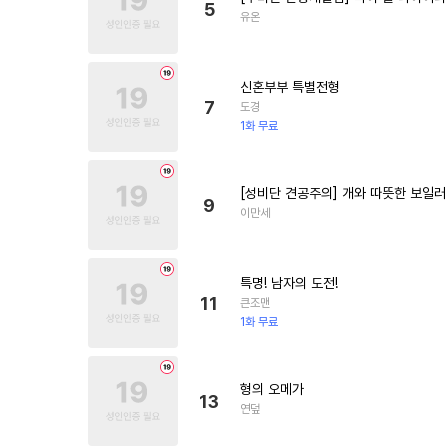
5
유온
신혼부부 특별전형
7
도경
1화 무료
[성비단 견공주의] 개와 따뜻한 보일러
9
이만세
특명! 남자의 도전!
11
큰조맨
1화 무료
형의 오메가
13
연덮