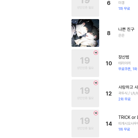
6
미갱
1화 무료
나쁜 친구
8
은은
장산범
10
테리야끼
무료쿠폰, 1화
사랑하고 
12
곽두식 / 냔냔
2화 무료
TRICK or
14
따개시오사우루
1화 무료