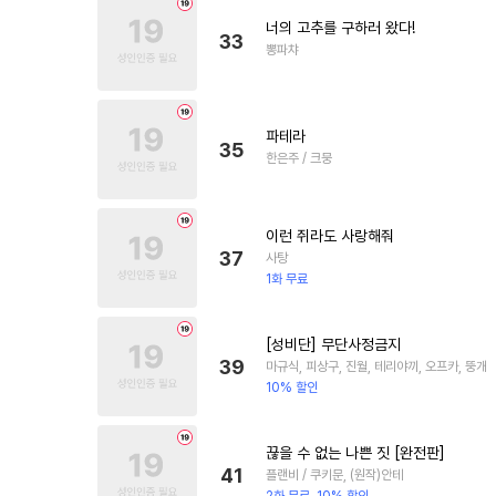
너의 고추를 구하러 왔다!
33
뽕파챠
파테라
35
한은주 / 크뭉
이런 쥐라도 사랑해줘
37
사탕
1화 무료
[성비단] 무단사정금지
39
마규식, 피상구, 진월, 테리야끼, 오프카, 뚱개
10% 할인
끊을 수 없는 나쁜 짓 [완전판]
41
플랜비 / 쿠키문, (원작)안테