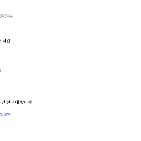
(원작)백휴
어 타임
투
 건 전부 네 탓이야
% 할인