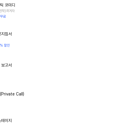
틱 코미디
 (원작)곽겨자
 무료
본지침서
3% 할인
 보고서
rivate Call)
스테이지