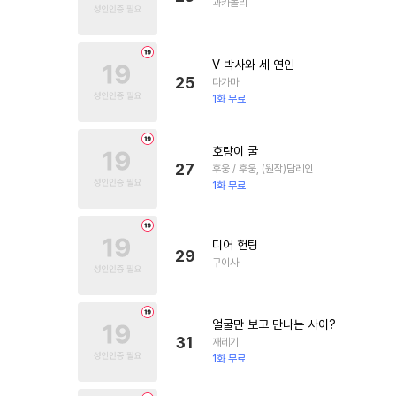
과카몰리
V 박사와 세 연인
25
다가마
1화 무료
호랑이 굴
27
후웅 / 후웅, (원작)담레인
1화 무료
디어 헌팅
29
구이사
얼굴만 보고 만나는 사이?
31
재레기
1화 무료