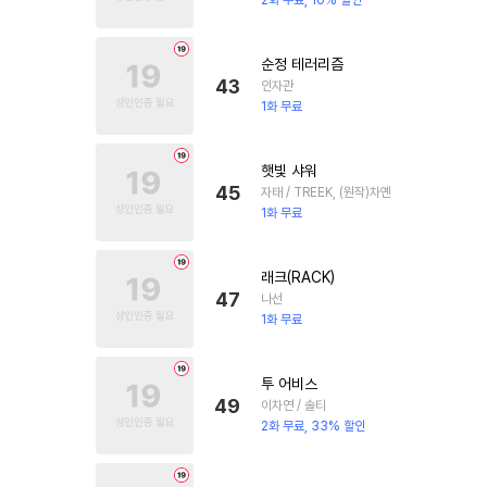
2화 무료, 10% 할인
순정 테러리즘
43
인자관
1화 무료
햇빛 샤워
45
자태 / TREEK, (원작)차옌
1화 무료
래크(RACK)
47
나선
1화 무료
투 어비스
49
이차연 / 솔티
2화 무료, 33% 할인