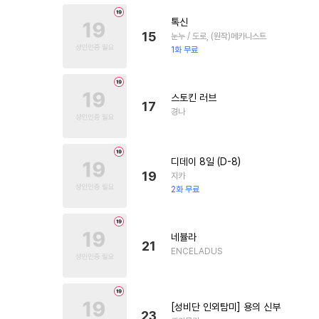
톡신
15
눈누 / 도로, (원작)메카니스트
1화 무료
스토킨 러브
17
경나
디데이 8일 (D-8)
19
지카
2화 무료
네뷸라
21
ENCELADUS
[성비단 인외탐미] 용의 신부
23