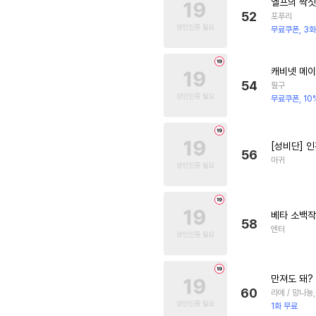
엘프의 짝
52
포푸리
무료쿠폰, 3화
캐비넷 메
54
필구
무료쿠폰, 10
[성비단] 
56
마귀
베타 소백작
58
엔터
만져도 돼?
60
라에 / 망나뇽
1화 무료