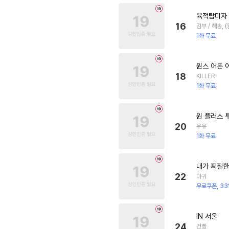
육적탐미자
16
김부 / 해송, 
1화 무료
원스 어폰 
18
KILLER
1화 무료
원 플러스 
20
우유
1화 무료
내가 찌질한
22
마귀
무료쿠폰, 33
IN 서울
24
건빵