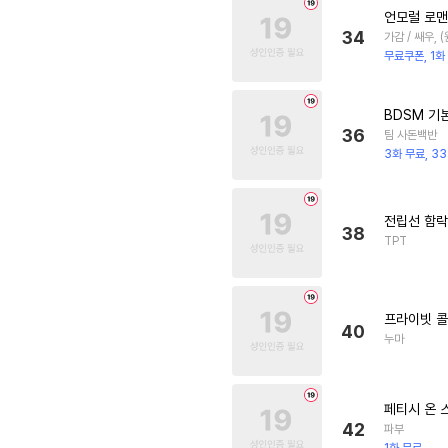
언모럴 로맨
34
가감 / 쌔우,
무료쿠폰, 1화
BDSM 기
36
팀 사돈백반
3화 무료, 3
전립선 함락
38
TPT
프라이빗 콜(P
40
누마
페티시 온 
42
파부