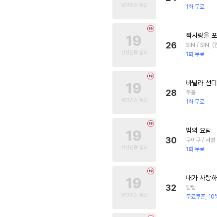
1화 무료
짝사랑을 포
26
SIN / SIN
1화 무료
바닐라 선디
28
두들
1화 무료
범의 요람
30
구이구 / 서별
1화 무료
내가 사랑하
32
단빵
무료쿠폰, 10