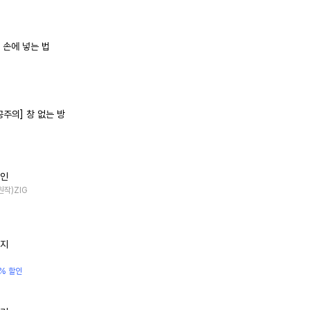
 손에 넣는 법
공주의] 창 없는 방
페인
(원작)ZIG
일지
% 할인