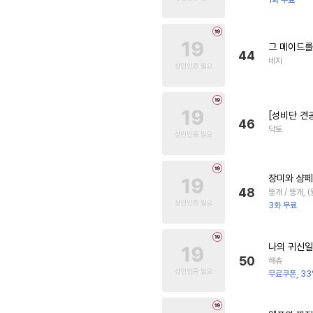
1화 무료
그 메이드를
44
네지
[성비단 견
46
닥토
장미와 샴
48
뚱개 / 뚱개, 
3화 무료
나의 귀신
50
해츄
무료쿠폰, 33