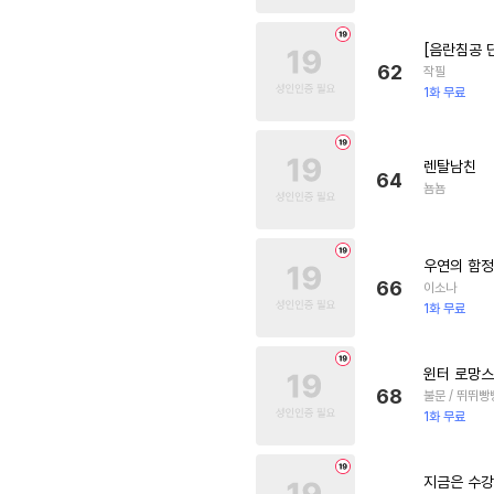
[음란침공 
62
작필
1화 무료
렌탈남친
64
뇸뇸
우연의 함정
66
이소나
1화 무료
윈터 로망스
68
불문 / 뛰뛰빵
1화 무료
지금은 수강