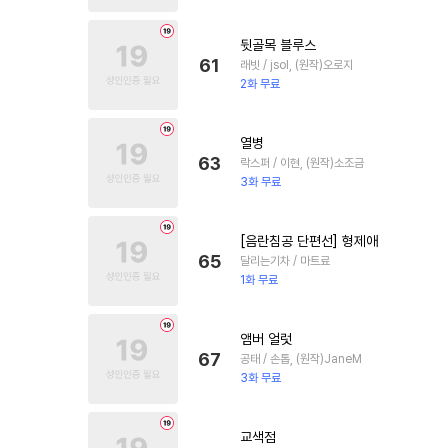
뒷골목 블루스
61
래빗 / jsol, (원작)오로지
2화 무료
열병
63
락스퍼 / 이현, (원작)소조금
3화 무료
[음란침공 단편선] 형제애
65
달리는기차 / 마트료
1화 무료
앰버 얼럿
67
공태 / 손톱, (원작)JaneM
3화 무료
교색점