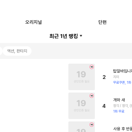
오리지널
단편
최근 1년
랭킹
액션, 판타지
탑알바입니
2
지미
무료쿠폰, 1화
개와 새
4
정각 / 정각,
1화 무료
사용 후 반