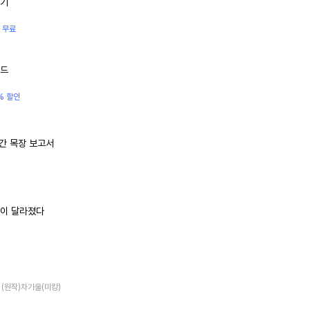
짓기
 무료
이드
% 할인
인간 목장 보고서
이 달라졌다
, (원작)차가울(미캉)