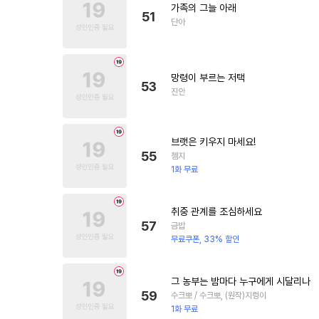
가족의 그늘 아래
51
단아
망령이 부르는 저택
53
진안
브랫은 키우지 마세요!
55
쳄지
1화 무료
취중 관계를 조심하세요
57
금밥
무료쿠폰, 33% 할인
그 농부는 밤마다 누구에게 시달리나
59
수크뽀 / 수크뽀, (원작)지렁이
1화 무료