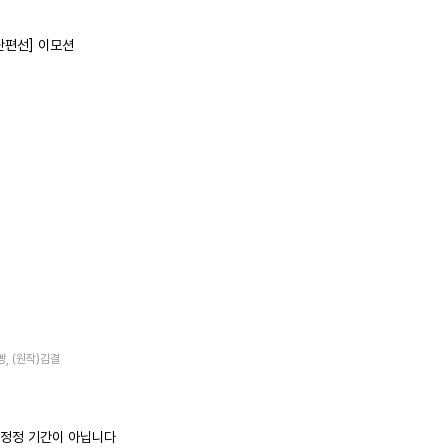
단편선] 이모션
빵, (원작)김결
정정 기간이 아닙니다