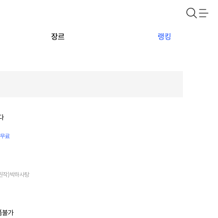
장르
랭킹
다
 무료
 (원작)박하사탕
품불가