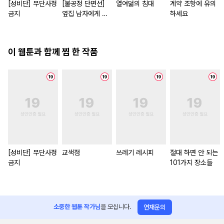
[성비단] 무단사정
[불공정 단편선]
열여덟의 침대
계약 조항에 유의
금지
옆집 남자에게 잘
하세요
해 주지 마세요
이 웹툰과 함께 찜 한 작품
[성비단] 무단사정
교색점
쓰레기 레시피
절대 하면 안 되는
금지
101가지 장소들
소중한 웹툰 작가님
을 모십니다.
연재문의