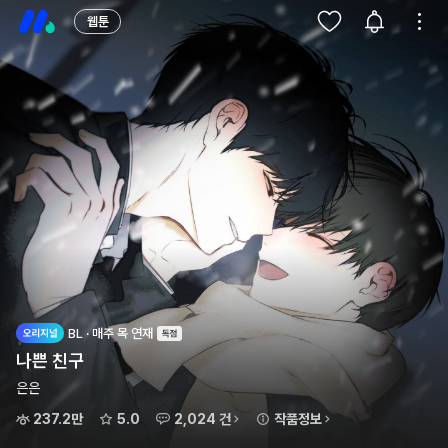
웹툰
BL · 매주 목 연재
나쁜 친구
은은
237.2만
5.0
2,024 건
작품정보