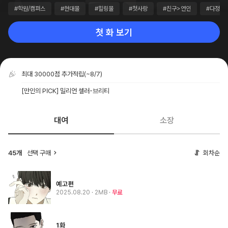
#학원/캠퍼스
#현대물
#힐링물
#첫사랑
#친구>연인
#다정공
첫 화 보기
최대 30000점 추가적립
(~8/7)
[만인의 PICK] 밀리언 셀러-브리티
대여
소장
45개
선택 구매
회차순
예고편
2025.08.20
· 2MB
무료
1화