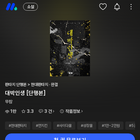
소설
판타지 단행본 > 현대판타지 · 완결
대박인생 [단행본]
무람
1만
3.3
3 건
작품정보
#현대판타지
#먼치킨
#사이다물
#성장물
#1만~2만원
#5권~