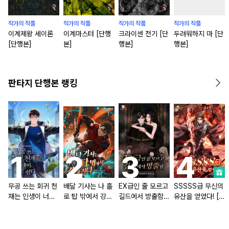
작가의 작품
작가의 작품
작가의 작품
작가의 작품
이계제왕 세이론
이계마스터 [단행
크라이센 전기 [단
두려워하지 마 [단
[단행본]
본]
행본]
행본]
판타지 단행본 랭킹
무공 쓰는 회귀 천
배달 기사는 나 홀
EX급인 줄 모르고
SSSSS급 무신의
재는 인생이 너무
로 탑 밖에서 강해
길드에서 방출함
유산을 얻었다! [단
쉽다 [단행본]
진다 [단행본]
[단행본]
행본]