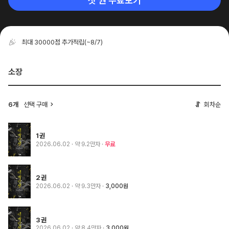
첫 권 무료보기
최대 30000점 추가적립
(~8/7)
소장
6개
선택 구매
회차순
1권
2026.06.02
· 약 9.2만자
무료
2권
2026.06.02
· 약 9.3만자
3,000원
3권
2026.06.02
· 약 8.4만자
3,000원