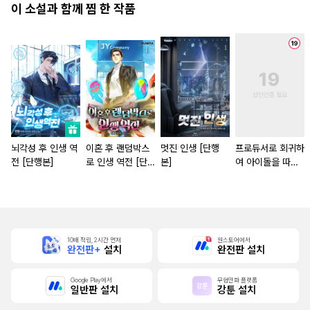
이 소설과 함께 찜 한 작품
뇌각성 후 인생 역
이혼 후 랜덤박스
멋진 인생 [단행
프로듀서로 회귀하
전 [단행본]
로 인생 역전 [단
본]
여 아이돌을 따먹
행본]
었다 [단행본]
10배 적립, 2시간 먼저
원스토어에서
완전판+
설치
완전판 설치
Google Play에서
무협만화 플랫폼
일반판 설치
강툰 설치