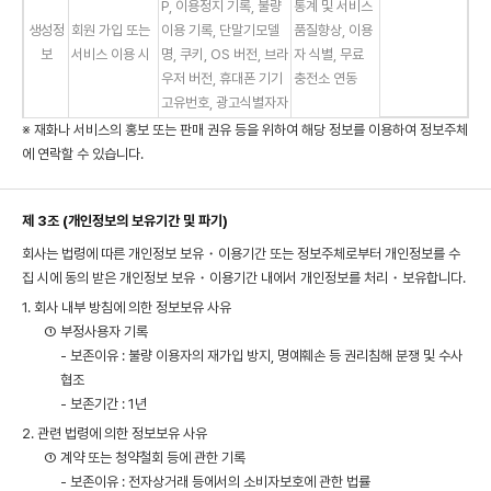
P, 이용정지 기록, 불량
통계 및 서비스
생성정
회원 가입 또는
이용 기록, 단말기모델
품질향상, 이용
보
서비스 이용 시
명, 쿠키, OS 버전, 브라
자 식별, 무료
우저 버전, 휴대폰 기기
충전소 연동
고유번호, 광고식별자자
※ 재화나 서비스의 홍보 또는 판매 권유 등을 위하여 해당 정보를 이용하여 정보주체
에 연락할 수 있습니다.
제 3조 (개인정보의 보유기간 및 파기)
회사는 법령에 따른 개인정보 보유・이용기간 또는 정보주체로부터 개인정보를 수
집 시에 동의 받은 개인정보 보유・이용기간 내에서 개인정보를 처리・보유합니다.
1. 회사 내부 방침에 의한 정보보유 사유
① 부정사용자 기록
- 보존이유 : 불량 이용자의 재가입 방지, 명예훼손 등 권리침해 분쟁 및 수사
협조
- 보존기간 : 1년
2. 관련 법령에 의한 정보보유 사유
① 계약 또는 청약철회 등에 관한 기록
- 보존이유 : 전자상거래 등에서의 소비자보호에 관한 법률