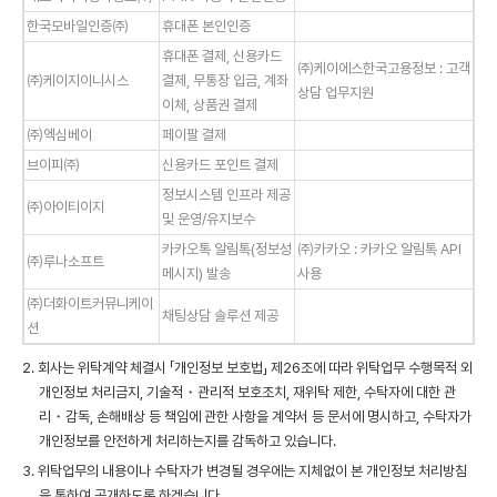
한국모바일인증㈜
휴대폰 본인인증
휴대폰 결제, 신용카드
㈜케이에스한국고용정보 : 고객
㈜케이지이니시스
결제, 무통장 입금, 계좌
상담 업무지원
이체, 상품권 결제
㈜엑심베이
페이팔 결제
브이피㈜
신용카드 포인트 결제
정보시스템 인프라 제공
㈜아이티이지
및 운영/유지보수
카카오톡 알림톡(정보성
㈜카카오 : 카카오 알림톡 API
㈜루나소프트
메시지) 발송
사용
㈜더화이트커뮤니케이
채팅상담 솔루션 제공
션
2. 회사는 위탁계약 체결시 「개인정보 보호법」 제26조에 따라 위탁업무 수행목적 외
개인정보 처리금지, 기술적・관리적 보호조치, 재위탁 제한, 수탁자에 대한 관
리・감독, 손해배상 등 책임에 관한 사항을 계약서 등 문서에 명시하고, 수탁자가
개인정보를 안전하게 처리하는지를 감독하고 있습니다.
3. 위탁업무의 내용이나 수탁자가 변경될 경우에는 지체없이 본 개인정보 처리방침
을 통하여 공개하도록 하겠습니다.