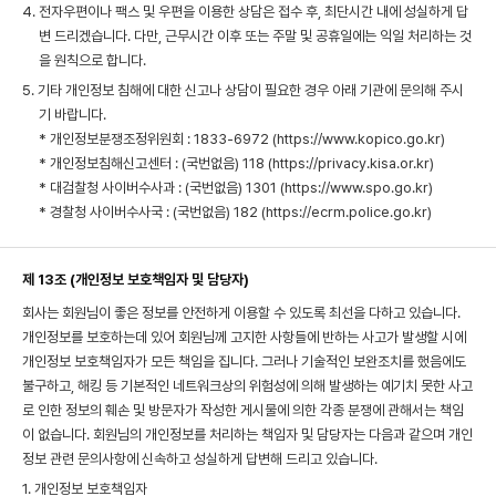
4. 전자우편이나 팩스 및 우편을 이용한 상담은 접수 후, 최단시간 내에 성실하게 답
변 드리겠습니다. 다만, 근무시간 이후 또는 주말 및 공휴일에는 익일 처리하는 것
을 원칙으로 합니다.
5. 기타 개인정보 침해에 대한 신고나 상담이 필요한 경우 아래 기관에 문의해 주시
기 바랍니다.
* 개인정보분쟁조정위원회 : 1833-6972 (
https://www.kopico.go.kr
)
* 개인정보침해신고센터 : (국번없음) 118 (
https://privacy.kisa.or.kr
)
* 대검찰청 사이버수사과 : (국번없음) 1301 (
https://www.spo.go.kr
)
* 경찰청 사이버수사국 : (국번없음) 182 (
https://ecrm.police.go.kr
)
제 13조 (개인정보 보호책임자 및 담당자)
회사는 회원님이 좋은 정보를 안전하게 이용할 수 있도록 최선을 다하고 있습니다.
개인정보를 보호하는데 있어 회원님께 고지한 사항들에 반하는 사고가 발생할 시에
개인정보 보호책임자가 모든 책임을 집니다. 그러나 기술적인 보완조치를 했음에도
불구하고, 해킹 등 기본적인 네트워크상의 위험성에 의해 발생하는 예기치 못한 사고
로 인한 정보의 훼손 및 방문자가 작성한 게시물에 의한 각종 분쟁에 관해서는 책임
이 없습니다. 회원님의 개인정보를 처리하는 책임자 및 담당자는 다음과 같으며 개인
정보 관련 문의사항에 신속하고 성실하게 답변해 드리고 있습니다.
1. 개인정보 보호책임자