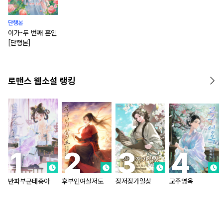
단행본
이가-두 번째 혼인
[단행본]
로맨스 웹소설 랭킹
반파부군태총아
후부인여살저도
장저장가일상
교주영옥