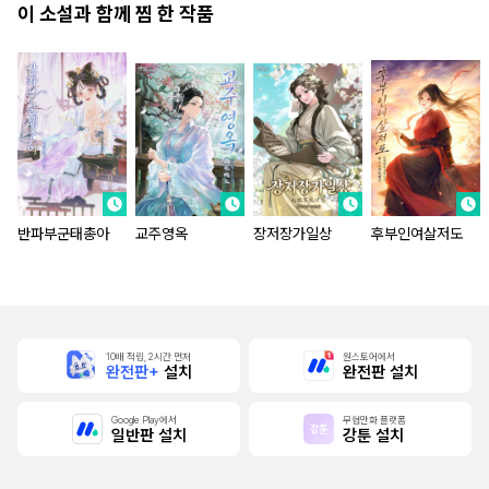
이 소설과 함께 찜 한 작품
반파부군태총아
교주영옥
장저장가일상
후부인여살저도
10배 적립, 2시간 먼저
원스토어에서
완전판+
설치
완전판 설치
Google Play에서
무협만화 플랫폼
일반판 설치
강툰 설치