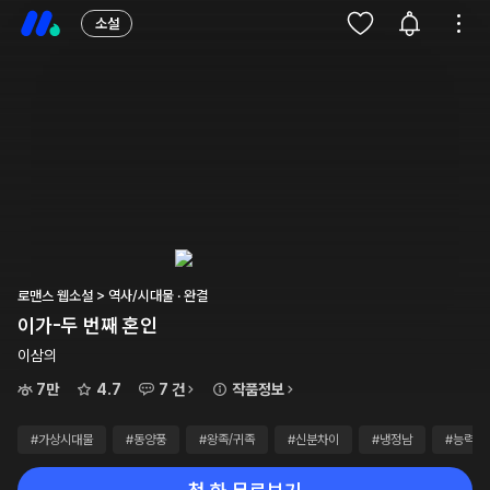
소설
로맨스 웹소설 > 역사/시대물 · 완결
이가-두 번째 혼인
이삼의
7만
4.7
7 건
작품정보
#가상시대물
#동양풍
#왕족/귀족
#신분차이
#냉정남
#능력남