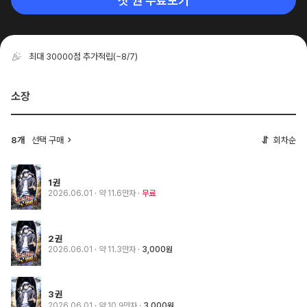
첫 권 무료보기
최대 30000점 추가적립
(~8/7)
소장
8개
선택 구매
회차순
1권
2026.06.01
· 약 11.6만자
무료
2권
2026.06.01
· 약 11.3만자
3,000원
3권
2026.06.01
· 약 10.9만자
3,000원