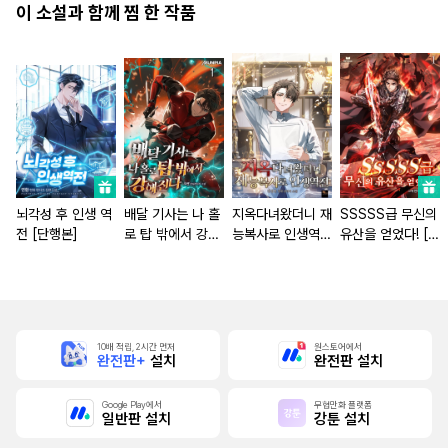
이 소설과 함께 찜 한 작품
뇌각성 후 인생 역
배달 기사는 나 홀
지옥다녀왔더니 재
SSSSS급 무신의
전 [단행본]
로 탑 밖에서 강해
능복사로 인생역전
유산을 얻었다! [단
진다 [단행본]
[단행본]
행본]
10배 적립, 2시간 먼저
원스토어에서
완전판+
설치
완전판 설치
Google Play에서
무협만화 플랫폼
일반판 설치
강툰 설치