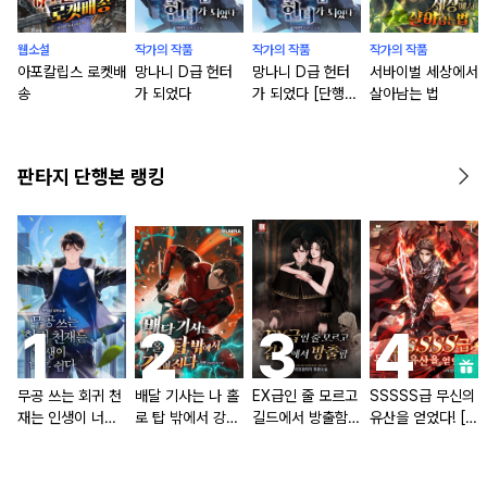
웹소설
작가의 작품
작가의 작품
작가의 작품
아포칼립스 로켓배
망나니 D급 헌터
망나니 D급 헌터
서바이벌 세상에서
송
가 되었다
가 되었다 [단행
살아남는 법
본]
판타지 단행본 랭킹
무공 쓰는 회귀 천
배달 기사는 나 홀
EX급인 줄 모르고
SSSSS급 무신의
재는 인생이 너무
로 탑 밖에서 강해
길드에서 방출함
유산을 얻었다! [단
쉽다 [단행본]
진다 [단행본]
[단행본]
행본]