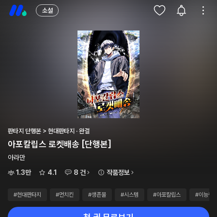
소설
판타지 단행본 > 현대판타지 · 완결
아포칼립스 로켓배송 [단행본]
아라만
1.3만
4.1
8 건
작품정보
#현대판타지
#먼치킨
#생존물
#시스템
#아포칼립스
#이능력