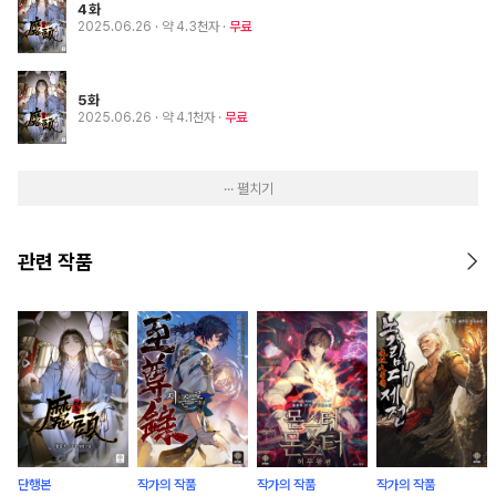
4화
2025.06.26
· 약 4.3천자
무료
5화
2025.06.26
· 약 4.1천자
무료
··· 펼치기
관련 작품
단행본
작가의 작품
작가의 작품
작가의 작품