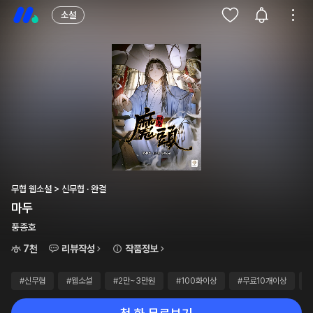
소설
무협 웹소설 > 신무협 · 완결
마두
풍종호
7천
리뷰작성
작품정보
#신무협
#웹소설
#2만~3만원
#100화이상
#무료10개이상