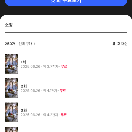
첫 화 무료보기
소장
250개
선택 구매
회차순
1화
2025.06.26
· 약 3.7천자
무료
2화
2025.06.26
· 약 4.1천자
무료
3화
2025.06.26
· 약 4.2천자
무료