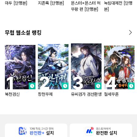
마두 [단행본]
지존록 [단행본]
몬스터×몬스터 허
녹림대제전 [단행
무왕 편 [단행본]
본]
무협 웹소설 랭킹
북천검신
창천무제
유씨검가 검선환생
절세무혼
10배 적립, 2시간 먼저
원스토어에서
완전판+
설치
완전판 설치