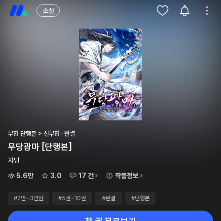
소설
무협 단행본 > 신무협 · 완결
무당광마 [단행본]
자망
5.6만
3.0
17 건
작품정보
#2만~3만원
#5권~10권
#완결
#단행본