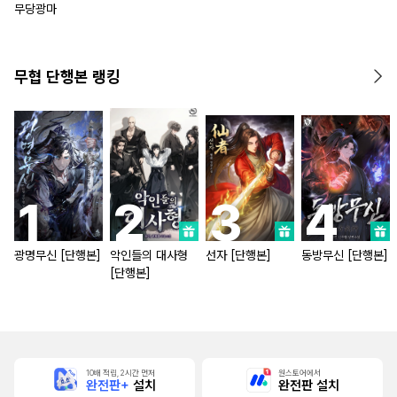
무당광마
무협 단행본 랭킹
광명무신 [단행본]
악인들의 대사형
선자 [단행본]
동방무신 [단행본]
[단행본]
10배 적립, 2시간 먼저
원스토어에서
완전판+
설치
완전판 설치