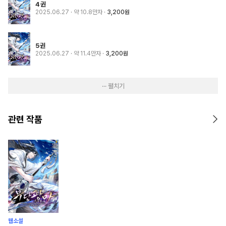
4권
2025.06.27
· 약 10.8만자
3,200원
5권
2025.06.27
· 약 11.4만자
3,200원
··· 펼치기
관련 작품
웹소설