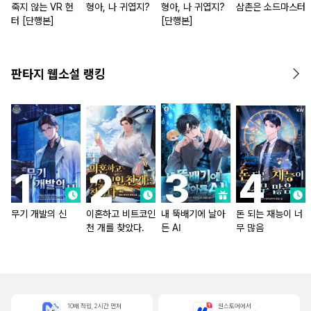
죽지 않는 VR 헌
형아, 나 귀엽지?
형아, 나 귀엽지?
삼촌은 소드마스터
터 [단행본]
[단행본]
판타지 웹소설 랭킹
무기 개발의 신
이혼하고 비트코인
내 뚝배기에 날아
돈 되는 재능이 너
천 개를 찾았다.
든 AI
무 많음
10배 적립, 2시간 먼저
원스토어에서