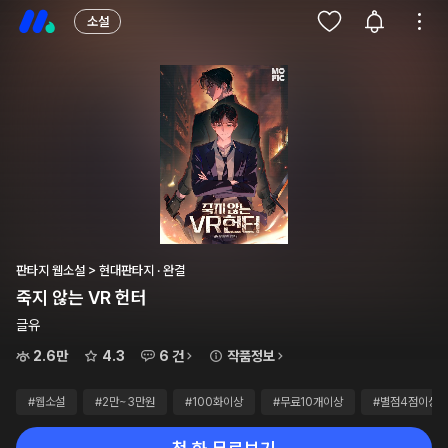
소설
판타지 웹소설 > 현대판타지 · 완결
죽지 않는 VR 헌터
글유
2.6만
4.3
6 건
작품정보
#웹소설
#2만~3만원
#100화이상
#무료10개이상
#별점4점이상