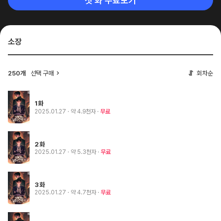
첫 화 무료보기
소장
250개
선택 구매
회차순
1화
2025.01.27
· 약 4.9천자
무료
2화
2025.01.27
· 약 5.3천자
무료
3화
2025.01.27
· 약 4.7천자
무료