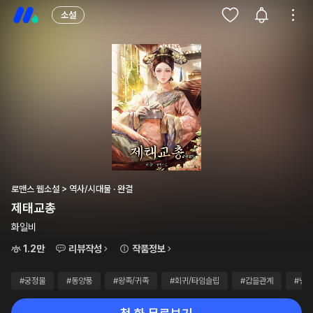
소설
로맨스 웹소설 > 역사/시대물 · 완결
제태교총
화일비
1.2만
리뷰작성
작품정보
#궁정물
#동양풍
#왕족/귀족
#회귀/타임슬립
#갑을관계
#냉