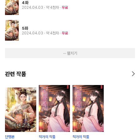
4화
2024.04.03
· 약 4천자
무료
5화
2024.04.03
· 약 4천자
무료
··· 펼치기
관련 작품
단행본
작가의 작품
작가의 작품