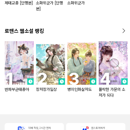
제태교총 [단행본]
소화위군가 [단행
소화위군가
본]
로맨스 웹소설 랭킹
반파부군태총아
장저장가일상
병미인화살저도
몰락한 가문의 소
저가 되다
10배 적립, 2시간 먼저
원스토어에서