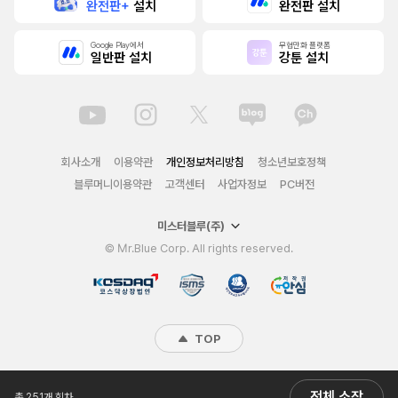
완전판+
설치
완전판 설치
Google Play에서
무협만화 플랫폼
일반판 설치
강툰 설치
회사소개
이용약관
개인정보처리방침
청소년보호정책
블루머니이용약관
고객센터
사업자정보
PC버전
미스터블루(주)
© Mr.Blue Corp. All rights reserved.
TOP
전체 소장
총 251개 회차