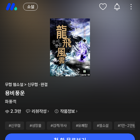
소설
무협 웹소설 > 신무협 · 완결
용비풍운
화풍객
2.3만
리뷰작성
작품정보
#신무협
#성장물
#검객/무사
#유쾌함
#웹소설
#1만~2만원