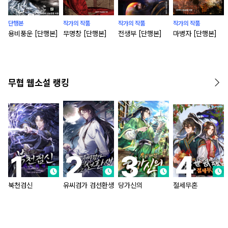
단행본
작가의 작품
작가의 작품
작가의 작품
용비풍운 [단행본]
무명창 [단행본]
전생부 [단행본]
마병자 [단행본]
무협 웹소설 랭킹
북천검신
유씨검가 검선환생
당가신의
절세무혼