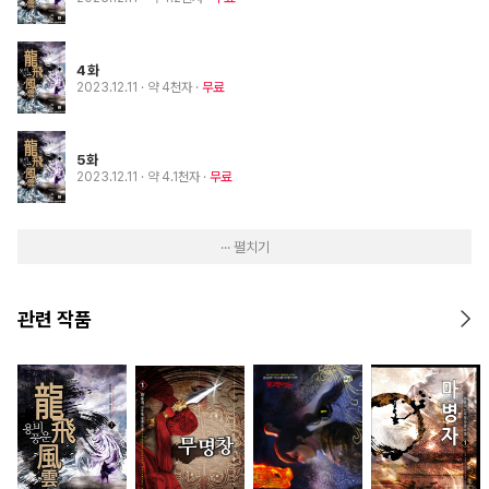
4화
2023.12.11
· 약 4천자
무료
5화
2023.12.11
· 약 4.1천자
무료
··· 펼치기
관련 작품