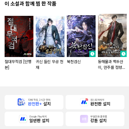
이 소설과 함께 찜 한 작품
절대무적검 [단행
귀신 들린 무공 천
북천검신
동해물과 백두산
본]
재
이, 만주를 점령하
다!
10배 적립, 2시간 먼저
원스토어에서
완전판+
설치
완전판 설치
Google Play에서
무협만화 플랫폼
일반판 설치
강툰 설치