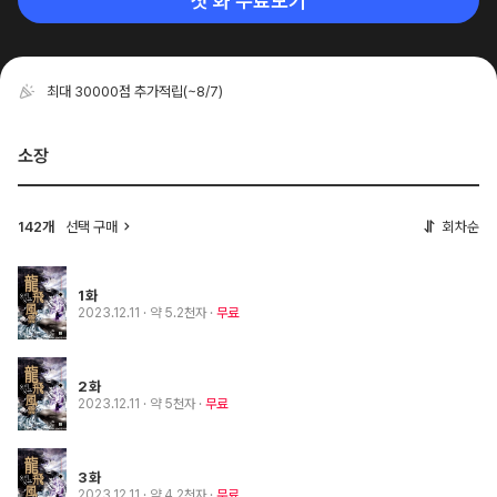
첫 화 무료보기
최대 30000점 추가적립
(~8/7)
소장
142개
선택 구매
회차순
1화
2023.12.11
· 약 5.2천자
무료
2화
2023.12.11
· 약 5천자
무료
3화
2023.12.11
· 약 4.2천자
무료