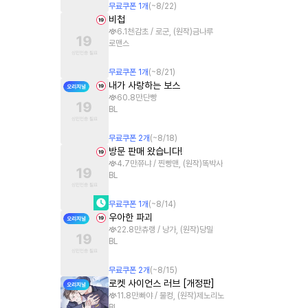
무료쿠폰
1
개
(~
8/22
)
비첩
6.1천
감초 / 로군, (원작)금나루
로맨스
무료쿠폰
1
개
(~
8/21
)
내가 사랑하는 보스
60.8만
단빵
BL
무료쿠폰
2
개
(~
8/18
)
방문 판매 왔습니다!
4.7만
쮸냐 / 찐빵맨, (원작)똑박사
BL
무료쿠폰
1
개
(~
8/14
)
우아한 파괴
22.8만
츄랭 / 낭가, (원작)당밀
BL
무료쿠폰
2
개
(~
8/15
)
로켓 사이언스 러브 [개정판]
11.8만
빠야 / 물컹, (원작)제노리노
BL