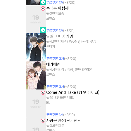
무료쿠폰
1
개
(~
8/20
)
늑대는 위험해!
3천
박보송
로맨스
무료쿠폰
1
개
(~
8/21
)
밀실 마피아 게임
4.1천
백지운 / WONS, (원작)PAN
판타지
무료쿠폰
3
개
(~
8/20
)
대리애인
4.4만
강장 / 강장, (원작)온리온
로맨스
무료쿠폰
3
개
(~
8/20
)
Come And Take (컴 앤 테이크)
15.3만
돌핀 / 테일
BL
무료쿠폰
1
개
(~
8/19
)
사랑은 환상! ~더 퀸~
3.6만
파고
로맨스