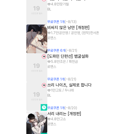
4.8만
장가월
BL
무료쿠폰
1
개
(~
8/13
)
비싸지 않은 낭만 [개정판]
1.7만
공인영 / 공인영, (원작)한서흔
로맨스
무료쿠폰
6
개
(~
8/21
)
[도파민 단편선] 뱀굴설화
5.8만
조은 / 확천금
로맨스
무료쿠폰
1
개
(~
8/21
)
쓰리 나이츠, 실제로 합니다
1만
고토 / 두나래
BL
무료쿠폰
1
개
(~
8/20
)
서리 내리는 [개정판]
4.8만
고쇼
로맨스