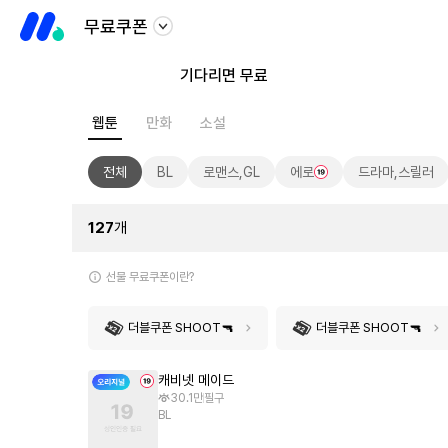
무료쿠폰
기다리면 무료
웹툰
만화
소설
전체
BL
로맨스,GL
에로
드라마,스릴러
127
개
선물 무료쿠폰이란?
더블쿠폰 SHOOT🔫
더블쿠폰 SHOOT🔫
캐비넷 메이드
30.1만
필구
BL