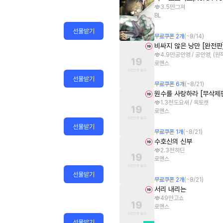
3.5만
그져
BL
선물받기
무료쿠폰
2
개
(~
8/14
)
비싸지 않은 낭만 [완전판
4.9만
공인영 / 공인영, (
로맨스
선물받기
무료쿠폰
6
개
(~
8/21
)
원수를 사랑하라 [무삭제
1.3천
도요새 / 옥토캣
로맨스
선물받기
무료쿠폰
1
개
(~
8/21
)
수호신의 신부
2.3천
히딘
로맨스
선물받기
무료쿠폰
2
개
(~
8/21
)
서리 내리는
49만
고쇼
로맨스
선물받기