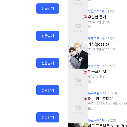
선물받기
무료쿠폰
1
개
(~
8/19
)
우연한 동거
14.9만
신유리
BL
선물받기
무료쿠폰
1
개
(~
8/21
)
가십(gossip)
13.3만
표류 / 키에
BL
선물받기
무료쿠폰
1
개
(~
8/21
)
체육교사 M
12.1만
팡인
BL
선물받기
무료쿠폰
3
개
(~
8/20
)
러브 카운트다운
9.4만
캐셔멍 / 그라나다, 
BL
선물받기
무료쿠폰
1
개
(~
8/20
)
너드 프로젝트(Nerd Proj