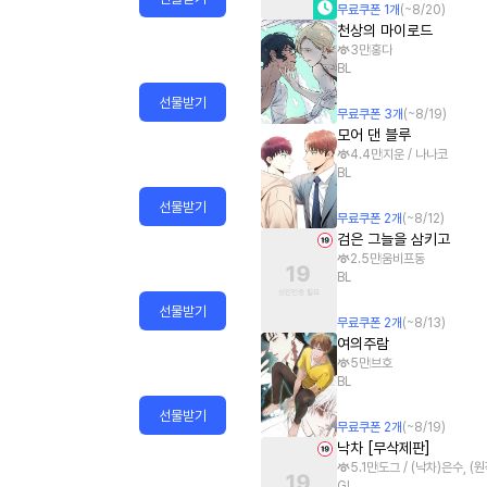
무료쿠폰
1
개
(~
8/20
)
천상의 마이로드
3만
홍다
BL
선물받기
무료쿠폰
3
개
(~
8/19
)
모어 댄 블루
4.4만
지운 / 나나코
BL
선물받기
무료쿠폰
2
개
(~
8/12
)
검은 그늘을 삼키고
2.5만
움비프동
BL
선물받기
무료쿠폰
2
개
(~
8/13
)
여의주람
5만
브호
BL
선물받기
무료쿠폰
2
개
(~
8/19
)
낙차 [무삭제판]
5.1만
도그 / (낙차)은수, 
GL