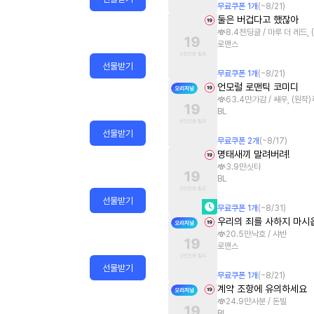
무료쿠폰
1
개
(~
8/21
)
둘은 버겁다고 했잖아
8.4천
딩글 / 마루 더 레드,
로맨스
선물받기
무료쿠폰
1
개
(~
8/21
)
언모럴 로맨틱 코미디
63.4만
가감 / 쌔우, (원작
BL
선물받기
무료쿠폰
2
개
(~
8/17
)
명태새끼 말려버려!
3.9만
싯타
BL
선물받기
무료쿠폰
1
개
(~
8/31
)
우리의 죄를 사하지 마시
20.5만
낙호 / 샤반
로맨스
선물받기
무료쿠폰
1
개
(~
8/21
)
계약 조항에 유의하세요
24.9만
사분 / 돈빌
BL