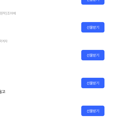
 (원작)조마떼
선물받기
)곽겨자
선물받기
선물받기
옵고
선물받기