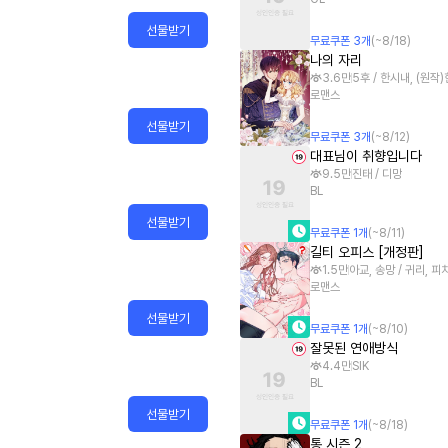
선물받기
무료쿠폰
3
개
(~
8/18
)
나의 자리
3.6만
5후 / 한시내, (원작
로맨스
선물받기
무료쿠폰
3
개
(~
8/12
)
대표님이 취향입니다
9.5만
진태 / 디망
BL
선물받기
무료쿠폰
1
개
(~
8/11
)
길티 오피스 [개정판]
1.5만
아교, 송망 / 귀리, 피
로맨스
선물받기
무료쿠폰
1
개
(~
8/10
)
잘못된 연애방식
4.4만
SIK
BL
선물받기
무료쿠폰
1
개
(~
8/18
)
통 시즌 2