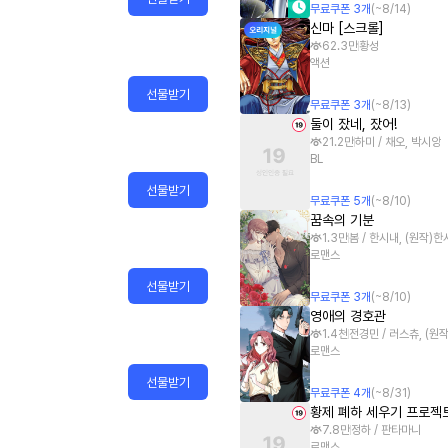
무료쿠폰
3
개
(~
8/14
)
신마 [스크롤]
62.3만
황성
액션
선물받기
무료쿠폰
3
개
(~
8/13
)
둘이 잤네, 잤어!
21.2만
하미 / 채오, 박시앙
BL
선물받기
무료쿠폰
5
개
(~
8/10
)
꿈속의 기분
1.3만
봄 / 한시내, (원작)
로맨스
선물받기
무료쿠폰
3
개
(~
8/10
)
영애의 경호관
1.4천
전경민 / 러스츄, (원작
로맨스
선물받기
무료쿠폰
4
개
(~
8/31
)
황제 폐하 세우기 프로젝
7.8만
정하 / 판타마니
로맨스