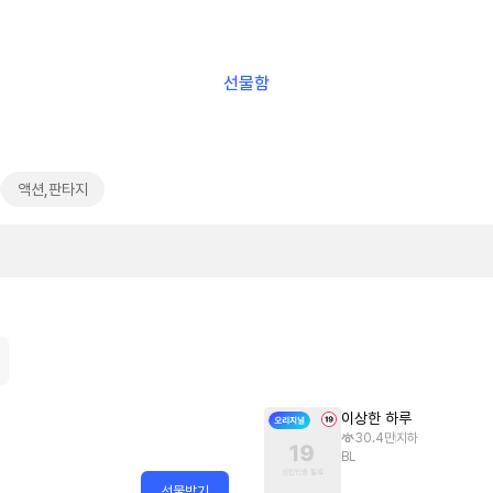
선물함
액션,판타지
이상한 하루
30.4만
지하
BL
선물받기