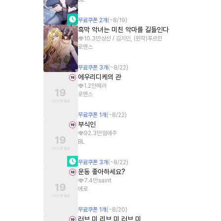
무료쿠폰
2
개
(~
8/19
)
흑막 악녀는 미친 악마를 길들인다
10.3만
상선 / 김지민, (원작)푸르린
로맨스
무료쿠폰
3
개
(~
8/22
)
에우리디케의 관
1.2만
헤라
로맨스
무료쿠폰
1
개
(~
8/22
)
부식인
92.3만
임애주
BL
무료쿠폰
3
개
(~
8/22
)
운동 좋아하세요?
7.4만
saint
에로
무료쿠폰
1
개
(~
8/20
)
러브 미 리브 미 러브 미