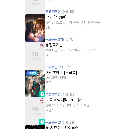
무료쿠폰
2
개
(~
8/18
)
낙차 [개정판]
1.8만
도그 / (낙차)은수, (원작)계차수열
GL
무료쿠폰
3
개
(~
8/18
)
동정학개론
4.8만
스피노프 / 스튜디오 우라노스
BL
무료쿠폰
1
개
(~
8/13
)
이리초파랑 [스크롤]
2.3만
사마달
액션
무료쿠폰
2
개
(~
8/12
)
나를 파멸시킬 그대에게
8.1천
카야 / 점면, (원작)라치크
로맨스
무료쿠폰
2
개
(~
8/21
)
통 시즌 3 - 유아독존