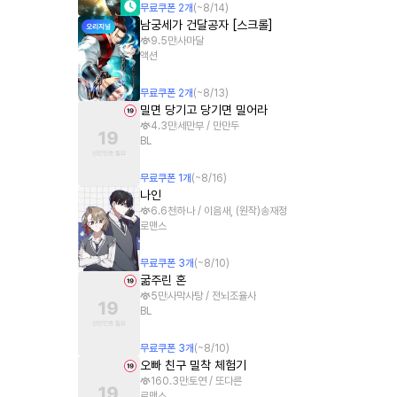
무료쿠폰
2
개
(~
8/14
)
남궁세가 건달공자 [스크롤]
9.5만
사마달
액션
무료쿠폰
2
개
(~
8/13
)
밀면 당기고 당기면 밀어라
4.3만
세만부 / 만만두
BL
무료쿠폰
1
개
(~
8/16
)
나인
6.6천
하나 / 이음새, (원작)송재정
로맨스
무료쿠폰
3
개
(~
8/10
)
굶주린 혼
5만
사막사탕 / 전뇌조율사
BL
무료쿠폰
3
개
(~
8/10
)
오빠 친구 밀착 체험기
160.3만
토연 / 또다른
로맨스