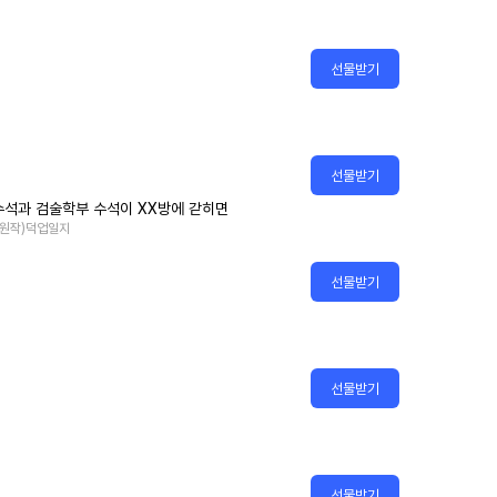
선물받기
선물받기
수석과 검술학부 수석이 XX방에 갇히면
 (원작)덕업일지
선물받기
선물받기
선물받기