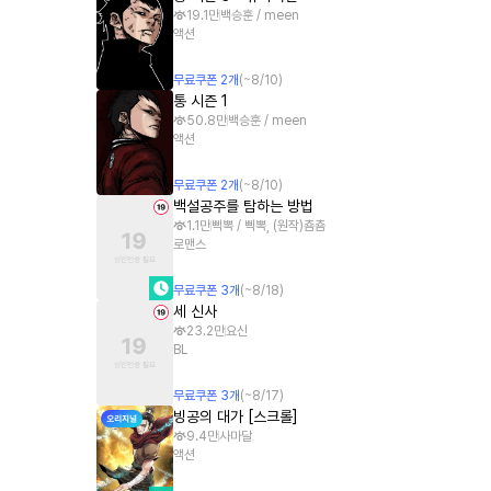
19.1만
백승훈 / meen
액션
무료쿠폰
2
개
(~
8/10
)
통 시즌 1
50.8만
백승훈 / meen
액션
무료쿠폰
2
개
(~
8/10
)
백설공주를 탐하는 방법
1.1만
삑뽁 / 삑뽁, (원작)춈춈
로맨스
무료쿠폰
3
개
(~
8/18
)
세 신사
23.2만
요신
BL
무료쿠폰
3
개
(~
8/17
)
빙공의 대가 [스크롤]
9.4만
사마달
액션