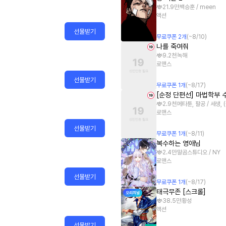
21.9만
백승훈 / meen
액션
선물받기
무료쿠폰
2
개
(~
8/10
)
나를 죽여줘
9.2천
녹해
로맨스
선물받기
무료쿠폰
1
개
(~
8/17
)
[순정 단편선] 마법학부 
2.9천
메타툰, 팔공 / 세생,
로맨스
선물받기
무료쿠폰
1
개
(~
8/11
)
복수하는 영애님
2.4만
말곰스튜디오 / NY
로맨스
선물받기
무료쿠폰
1
개
(~
8/17
)
태극무존 [스크롤]
38.5만
황성
액션
선물받기