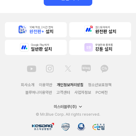
10배 적립, 2시간 먼저
원스토어에서
완전판+
설치
완전판 설치
Google Play에서
무협만화 플랫폼
일반판 설치
강툰 설치
회사소개
이용약관
개인정보처리방침
청소년보호정책
블루머니이용약관
고객센터
사업자정보
PC버전
미스터블루(주)
© Mr.Blue Corp. All rights reserved.