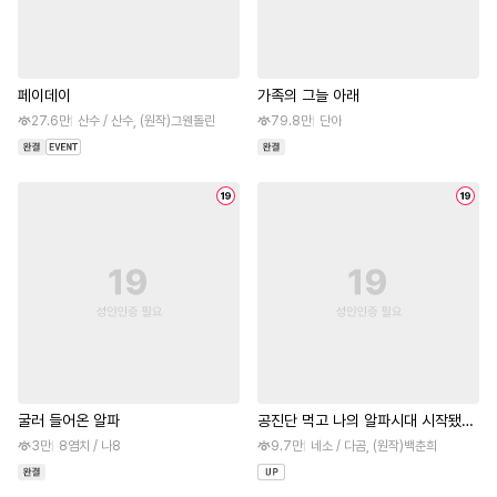
페이데이
가족의 그늘 아래
27.6만
산수 / 산수, (원작)그웬돌린
79.8만
단아
굴러 들어온 알파
공진단 먹고 나의 알파시대 시작됐다
[완전판]
3만
8염치 / 나8
9.7만
네소 / 다곰, (원작)백춘희