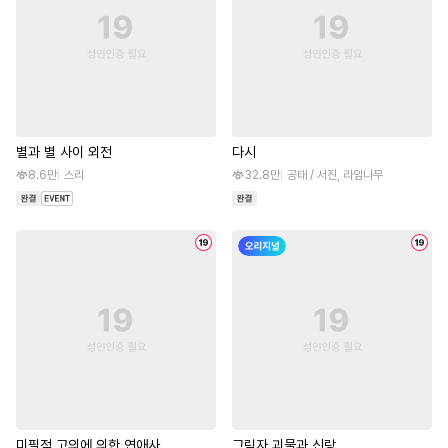
별과 별 사이 외전
다시
8.6만
스리
32.8만
공태 / 서진, 라임나무
미필적 고의에 의한 연애사
그림자 괴물과 신랑