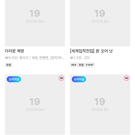
더러운 욕망
[세계집착전집] 원 오어 낫
9.5만
뚱리치 / 재해, 찐빵맨, (원작)박이끄
1.3천
고마