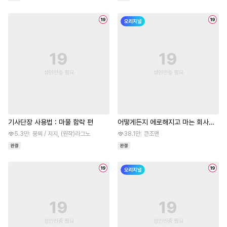
기사단장 사용법 : 마물 함락 편
어떻게든지 에로해지고 마는 회사원 I
씨
5.3만
뭉찌 / 지지, (원작)라그노
38.1만
큰조맨