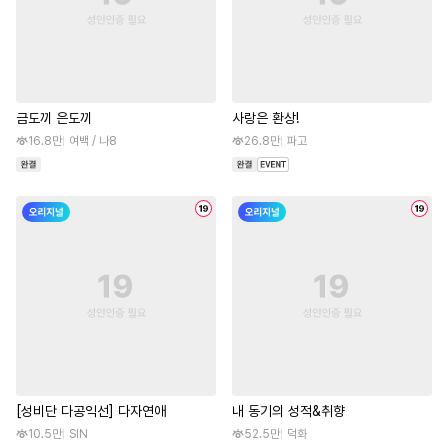
금도끼 은도끼
사랑은 환상!
16.8만
여백 / 나8
26.8만
파고
[성비단 다공익선] 다자연애
내 동기의 성적&취향
10.5만
SIN
52.5만
덕화