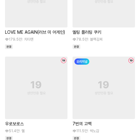
LOVE ME AGAIN(러브 미 어게인)
멜팅 플러팅 쿠키
179.5만
치타맨
78.5만
블랙김찌
우로보로스
7번의 고백
51.4만
혤
111.5만
싹노감