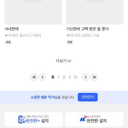
사내연애
기신한테 고백 받은 썰 푼다
14.8만
홈ㄹ1스 / 이로비
26.5만
됴란됴 / 사금
더보기
6
7
8
9
10
연재문의
소중한 웹툰 작가님
을 모십니다.
10배 적립, 2시간 먼저
원스토어에서
완전판+
설치
완전판 설치