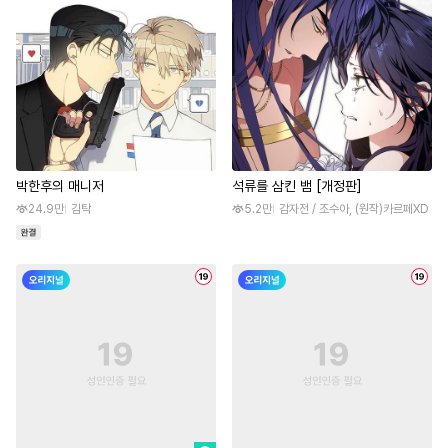
박한후의 매니저
석류를 삼킨 뱀 [개정판]
24.9만
김탁
5.2만
감자전 / 조수아, (원작)카르페XD