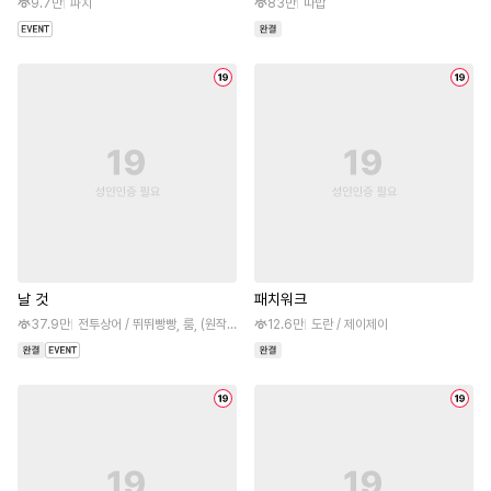
9.7만
파치
83만
따밥
날 것
패치워크
37.9만
전투상어 / 뛰뛰빵빵, 룸, (원작)MaRO
12.6만
도란 / 제이제이