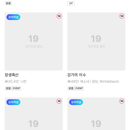
장생축산
강가의 이수
20.4만
나한
48만
페소네 / 맘보, Winterbaum