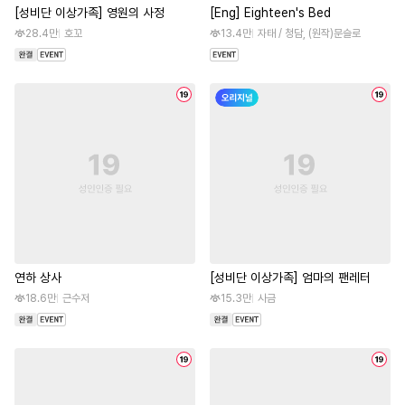
[성비단 이상가족] 영원의 사정
[Eng] Eighteen's Bed
28.4만
호꼬
13.4만
자태 / 청담, (원작)문슬로
연하 상사
[성비단 이상가족] 엄마의 팬레터
18.6만
근수저
15.3만
사금