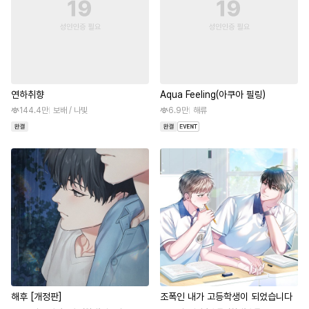
연하취향
Aqua Feeling(아쿠아 필링)
144.4만
보배 / 나빛
6.9만
해류
해후 [개정판]
조폭인 내가 고등학생이 되었습니다