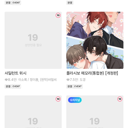
사일런트 위시
플라시보 메모리(통합본) [개정판]
8.4만
이소록 / 정이품, (원작)바밀씨
7.5만
도경