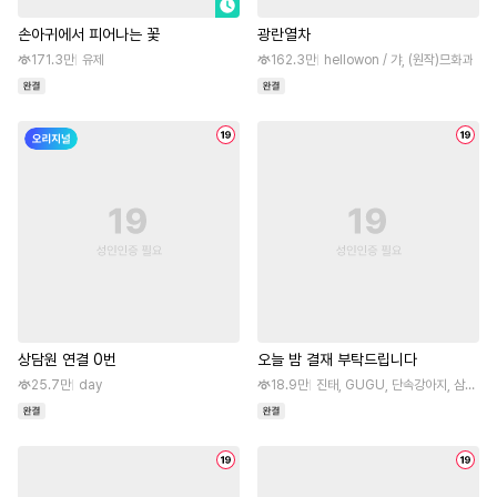
손아귀에서 피어나는 꽃
광란열차
171.3만
유제
162.3만
hellowon / 갸, (원작)므화과
상담원 연결 0번
오늘 밤 결재 부탁드립니다
25.7만
day
18.9만
진태, GUGU, 단속강아지, 삼두콩 / 디망, 대나무은