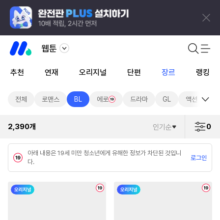
웹툰
추천
연재
오리지널
단편
장르
랭킹
전체
로맨스
BL
에로
드라마
GL
액션
판
2,390
개
0
인기순
아래 내용은 19세 미만 청소년에게 유해한 정보가 차단된 것입니
로그인
다.