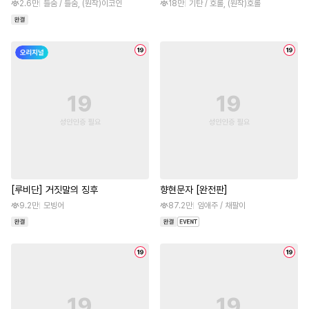
2.6만
들숨 / 들숨, (원작)이코인
18만
기탄 / 호롤, (원작)호롤
[루비단] 거짓말의 징후
향현문자 [완전판]
9.2만
모빙어
87.2만
임애주 / 채팔이