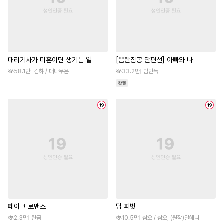
대리기사가 미혼이면 생기는 일
[음란침공 단편선] 아빠와 나
58.1만
김햐 / 대나무은
33.2만
밤만득
페이크 로맨스
딥 피벗
2.3만
탄금
10.5만
삼오 / 삼오, (원작)달혜나