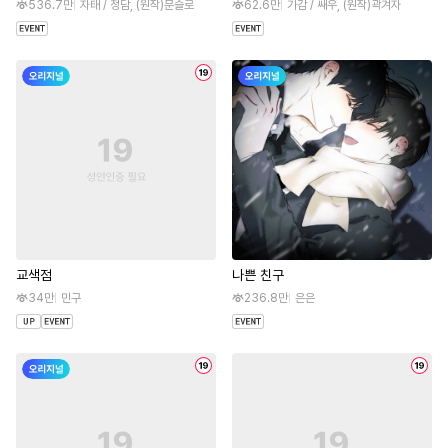
536.7만
자태 / 청담, (원작)문슬로
62.6만
가감 / 쌔우, (원작)곽겨자
교색점
나쁜 친구
34만
민구
236.8만
은은