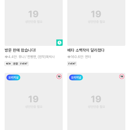
방문 판매 왔습니다!
베타 소백작이 달라졌다
4.4만
쮸냐 / 찐빵맨, (원작)똑박사
160.6만
엔터