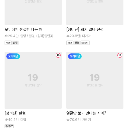
모두에게 친절한 너는 왜
[성비단] 돼지 델타 선생
29.4만
달멍 / 달멍, (원작)말린꽃
20.8만
다가마
[성비단] 환혈
얼굴만 보고 만나는 사이?
40.2만
마찝
70.6만
재레기