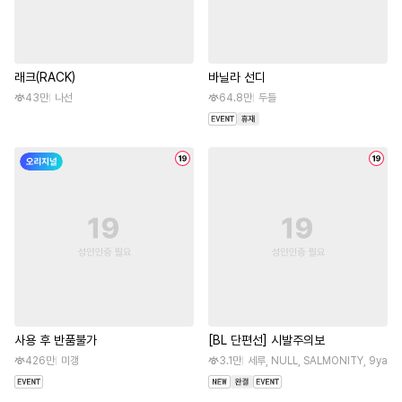
래크(RACK)
바닐라 선디
43만
나선
64.8만
두들
사용 후 반품불가
[BL 단편선] 시발주의보
426만
미갱
3.1만
세루, NULL, SALMONITY, 9ya