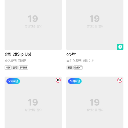
슬립 업(Slip Up)
장산범
2.6만
김레몬
119.5만
테리야끼