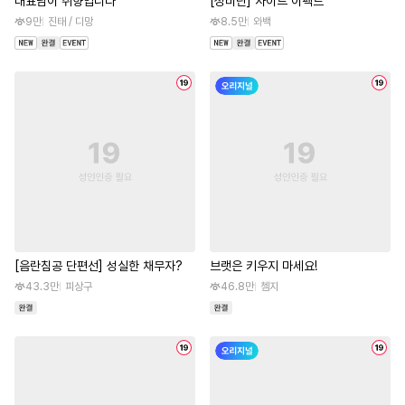
대표님이 취향입니다
[성비단] 사이드 이펙트
9만
진태 / 디망
8.5만
와백
[음란침공 단편선] 성실한 채무자?
브랫은 키우지 마세요!
43.3만
피상구
46.8만
쳄지