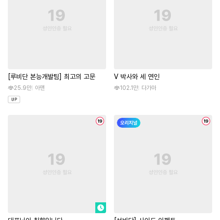
[루비단 본능개발팀] 최고의 고문
V 박사와 세 연인
25.9만
아맨
102.1만
다가마