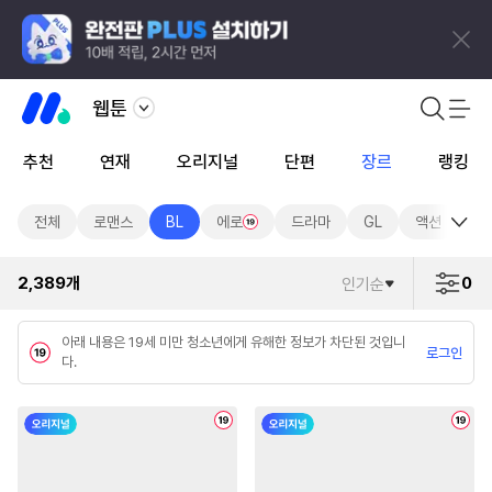
웹툰
추천
연재
오리지널
단편
장르
랭킹
전체
로맨스
BL
에로
드라마
GL
액션
판
2,389
개
0
인기순
아래 내용은 19세 미만 청소년에게 유해한 정보가 차단된 것입니
로그인
다.