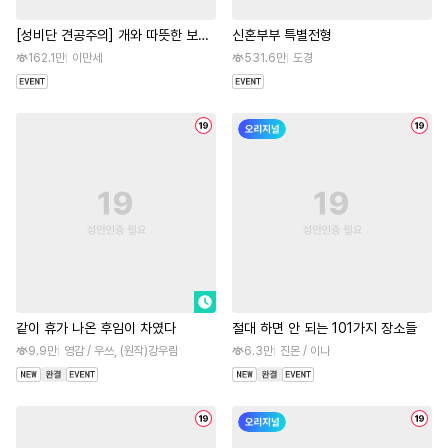
[성비단 견공주의] 개와 따뜻한 보일
신혼부부 특별전형
러
162.1만
이만세
531.6만
도경
같이 휴가 나온 후임이 차였다
절대 하면 안 되는 101가지 장소들
9.9만
영감 / 우쓰, (원작)강우림
6.3만
진몬 / 이나