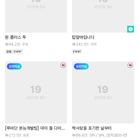
원 플러스 투
탑알바입니다
94.2만
우유
342.1만
지미
[루비단 본능개발팀] 마이 돌 다이어
짝사랑을 포기한 날부터
리
272.1만
유온
88.6만
SIN / SIN, (원작)엘르니앤