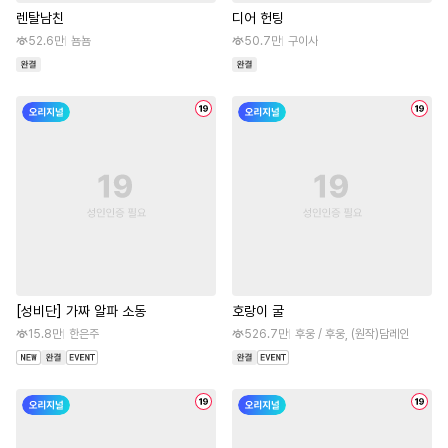
렌탈남친
디어 헌팅
52.6만
뇸뇸
50.7만
구이사
[성비단] 가짜 알파 소동
호랑이 굴
15.8만
한은주
526.7만
후웅 / 후웅, (원작)담레인