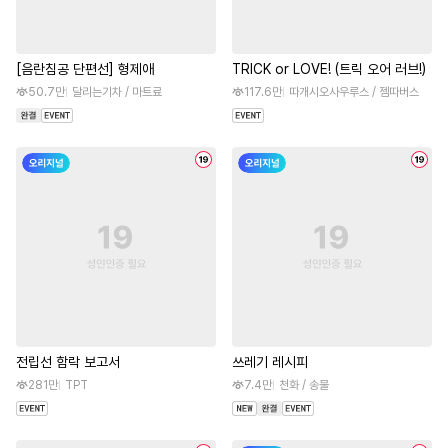
[음란침공 단편선] 형제애
TRICK or LOVE! (트릭 오어 러브!)
50.7만
달리는기차 / 마트료
117.6만
따개시오사우루스 / 젬따버스
전립선 함락 보고서
쓰레기 레시피
281만
TPT
7.4만
천화 / 송물