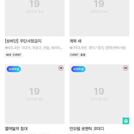
[성비단] 무단사정금지
개와 새
65.4만
마규식, 피상구, 진월, 테리야끼, 오프카, 뚱개
763.9만
정각 / 정각, (원작)박하사탕
열여덟의 침대
언모럴 로맨틱 코미디