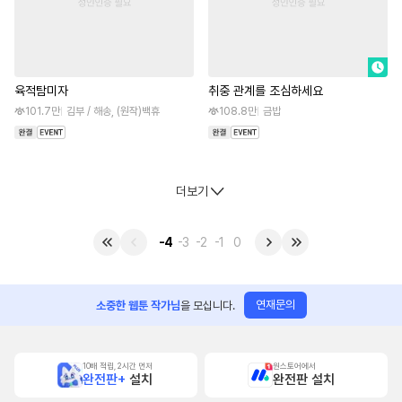
육적탐미자
취중 관계를 조심하세요
101.7만
김부 / 해송, (원작)백휴
108.8만
금밥
더보기
-4
-3
-2
-1
0
연재문의
소중한 웹툰 작가님
을 모십니다.
10배 적립, 2시간 먼저
원스토어에서
완전판+
설치
완전판 설치