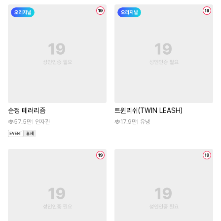
순정 테러리즘
트윈리쉬(TWIN LEASH)
57.5만
인자관
17.9만
유냉