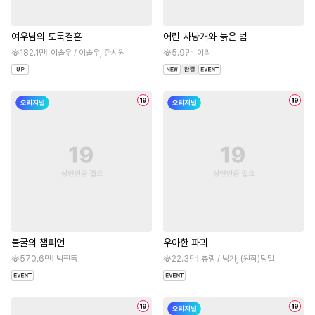
여우님의 도둑결혼
어린 사냥개와 늙은 범
182.1만
이솔우 / 이솔우, 한시원
5.9만
이리
불굴의 챔피언
우아한 파괴
570.6만
박찐득
22.3만
츄랭 / 낭가, (원작)당밀