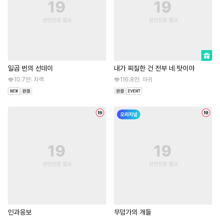
일곱 번의 선데이
내가 찌질한 건 전부 네 탓이야
10.7만
차력
116.8만
마귀
인과응보
무덤가의 개들