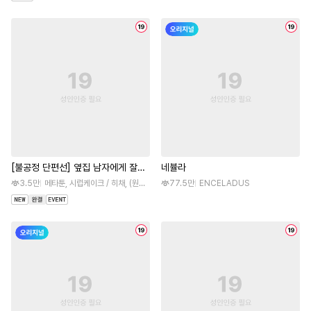
[불공정 단편선] 옆집 남자에게 잘해
네뷸라
주지 마세요
3.5만
메타툰, 시럽케이크 / 히채, (원작)좋은건다같이
77.5만
ENCELADUS