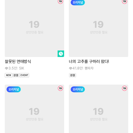
잘못된 연애방식
너의 고추를 구하러 왔다!
3.5만
SIK
41.8만
뽕파챠