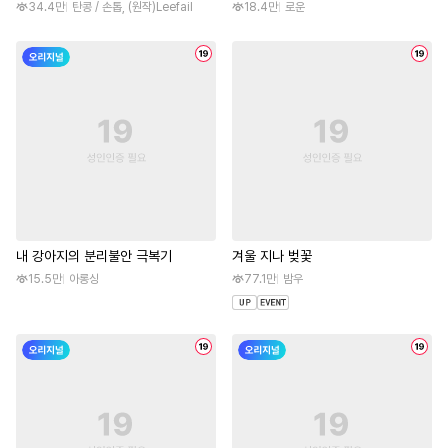
34.4만
탄콩 / 손톱, (원작)Leefail
18.4만
로운
내 강아지의 분리불안 극복기
겨울 지나 벚꽃
15.5만
아롱싱
77.1만
밤우