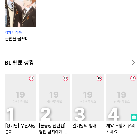
작가의 작품
눈밭을 꿈꾸며
BL 웹툰 랭킹
[성비단] 무단사정
[불공정 단편선]
열여덟의 침대
계약 조항에 유의
금지
옆집 남자에게 잘
하세요
해 주지 마세요