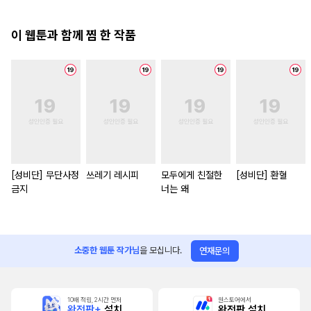
이 웹툰과 함께 찜 한 작품
[성비단] 무단사정
쓰레기 레시피
모두에게 친절한
[성비단] 환혈
금지
너는 왜
소중한 웹툰 작가님
을 모십니다.
연재문의
10배 적립, 2시간 먼저
원스토어에서
완전판+
설치
완전판 설치