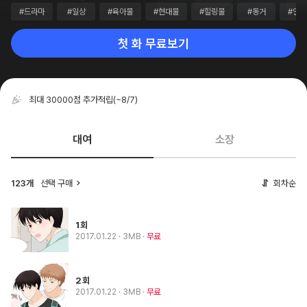
#드라마
#일상
#육아물
#현대물
#힐링물
#동거
#연애
첫 화 무료보기
최대 30000점 추가적립
(~8/7)
대여
소장
123개
선택 구매
회차순
1회
2017.01.22
· 3MB
무료
2회
2017.01.22
· 3MB
무료