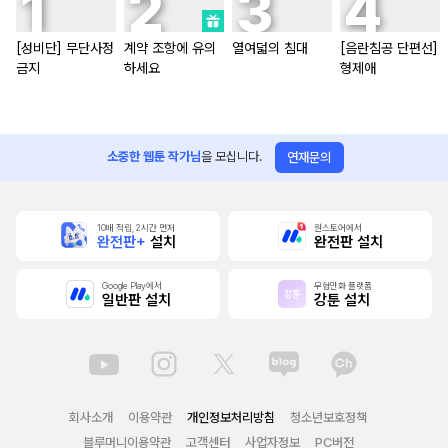
[성비단] 무단사정
계약 조항에 유의
열여덟의 침대
[음란침공 단편선]
금지
하세요
형제애
소중한 웹툰 작가님
을 모십니다.
연재문의
10배 적립, 2시간 먼저
원스토어에서
완전판+
설치
완전판 설치
Google Play에서
무협만화 플랫폼
일반판 설치
강툰 설치
회사소개
이용약관
개인정보처리방침
청소년보호정책
블루머니이용약관
고객센터
사업자정보
PC버전