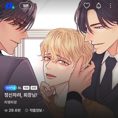
웹툰
BL
정신차려, 회장님!
피멍피망
28.6만
작품정보