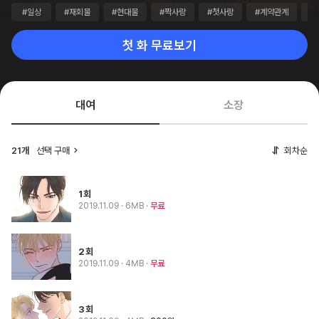
#일상
#재회물
#현대물
#짝사랑
#첫사랑
#계약관계
#
첫 화 무료보기
대여
소장
21개
선택 구매
회차순
1회
2019.11.09
· 6MB
무료
2회
2019.11.09
· 4MB
무료
3회