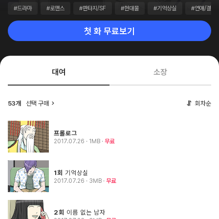
#드라마
#로맨스
#판타지/SF
#현대물
#기억상실
#연애/결혼
첫 화 무료보기
대여
소장
53개
선택 구매
회차순
프롤로그
2017.07.26
· 1MB
무료
1회
기억상실
2017.07.26
· 3MB
무료
2회
이름 없는 남자