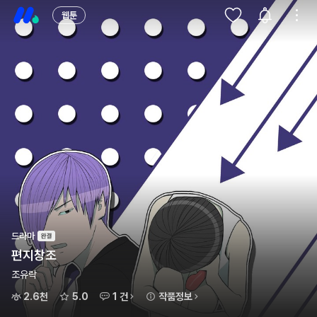
웹툰
드라마
편지창조
조유락
2.6천
5.0
1 건
작품정보