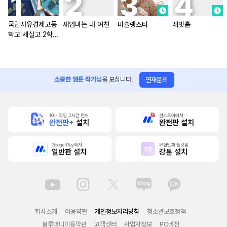
국립자유경제고등
새엄마는 내 여친
미슐랭스타
래빗홀
학교 세실고 2학기
[올컬러]
소중한 웹툰 작가님
을 모십니다.
연재문의
10배 적립, 2시간 먼저
원스토어에서
완전판+
설치
완전판 설치
Google Play에서
무협만화 플랫폼
일반판 설치
강툰 설치
회사소개
이용약관
개인정보처리방침
청소년보호정책
블루머니이용약관
고객센터
사업자정보
PC버전