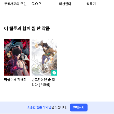
무공서고의 주인
C.O.P
화산권마
광룡기
이 웹툰과 함께 찜 한 작품
먹을수록 강해짐
반로환동인 줄 알
았다 [스크롤]
소중한 웹툰 작가님
을 모십니다.
연재문의