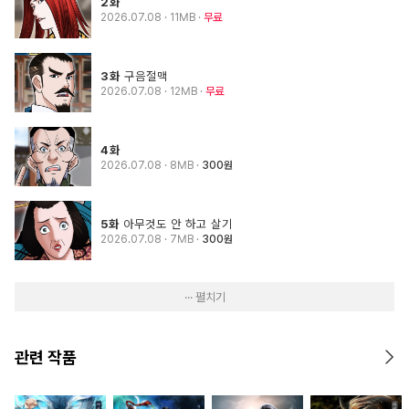
2화
2026.07.08
· 11MB
무료
3화
구음절맥
2026.07.08
· 12MB
무료
4화
2026.07.08
· 8MB
300원
5화
아무것도 안 하고 살기
2026.07.08
· 7MB
300원
··· 펼치기
관련 작품