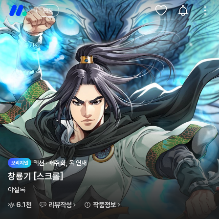
웹툰
액션 · 매주 화, 목 연재
창룡기 [스크롤]
야설록
6.1천
리뷰작성
작품정보