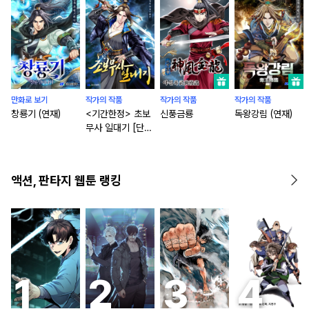
만화로 보기
작가의 작품
작가의 작품
작가의 작품
창룡기 (연재)
<기간한정> 초보
신풍금룡
독왕강림 (연재)
무사 일대기 [단행
본]
액션, 판타지 웹툰 랭킹