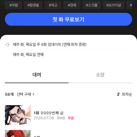
#무협
#환생물
#마교
#정파
#스크롤
#오리지널
#1
첫 화 무료보기
매주 화, 목요일 주 6화 업데이트 (연재 회차 증량)
매주 화, 목요일 연재
대여
소장
58개
선택 구매
회차순
1화
9999번째 삶
2026.07.08
· 8MB
무료