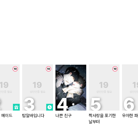
 메이드
탑알바입니다
나쁜 친구
짝사랑을 포기한
우아한 
날부터