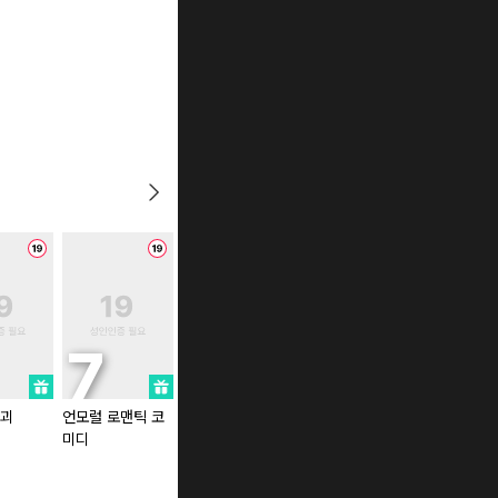
파괴
언모럴 로맨틱 코
교색점
래크(RACK)
미디