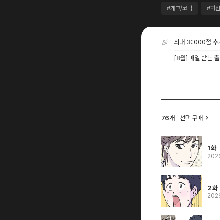
#개그/코믹
#학원
최대 30000점 
[8월] 매일 받는 
76개
선택 구매
1화
202
2화
202