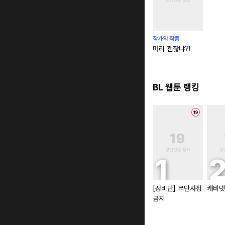
작가의 작품
머리 괜찮냐?!
BL 웹툰 랭킹
[성비단] 무단사정
캐비넷
금지