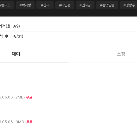
/캠퍼스
#짝사랑
#친구
#미인공
#연하공
#존댓말공
#명랑수
추가적립
(~8/9)
출석 머니
(~8/31)
대여
소장
6.05.06
· 2MB
무료
6.05.06
· 3MB
무료