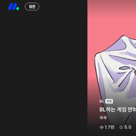
웹툰
BL
BL하는 게임 만
루루
1.7만
5.0