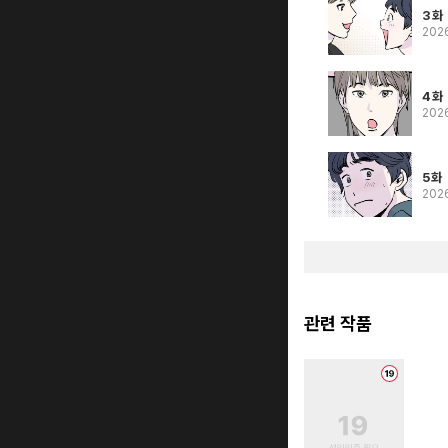
3화
202
4화
202
5화
202
관련 작품