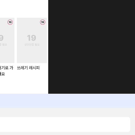
거기로 가
쓰레기 레시피
대표님이 취향입니
나쁜 친구
절대 하면 안
돼요
다
101가지 장