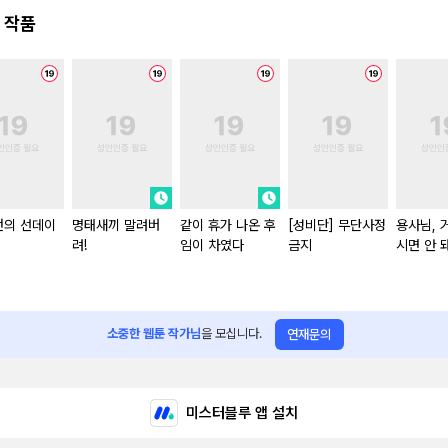
 작품
번의 선데이
명태새끼 말려버
같이 휴가 나온 후
[성비단] 무단사정
용사님, 
려!
임이 차였다
금지
시면 안 
소중한 웹툰 작가님
을 모십니다.
연재문의
미스터블루 앱 설치