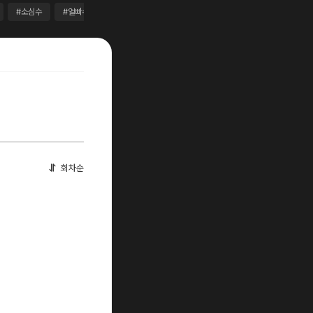
#소심수
#얼빠수
#연상수
#스크롤
#2만~3만원
#50화이상
회차순