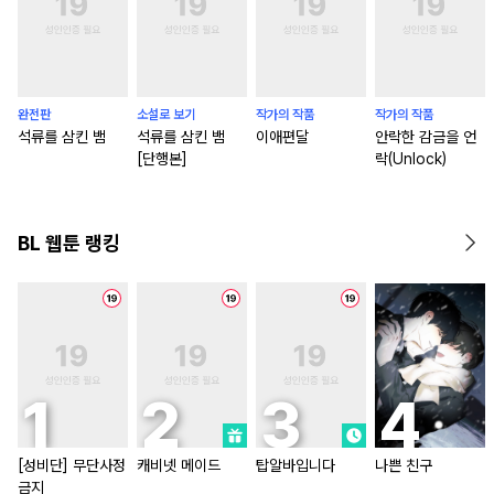
완전판
소설로 보기
작가의 작품
작가의 작품
석류를 삼킨 뱀
석류를 삼킨 뱀
이애편달
안락한 감금을 언
[단행본]
락(Unlock)
BL 웹툰 랭킹
[성비단] 무단사정
캐비넷 메이드
탑알바입니다
나쁜 친구
금지