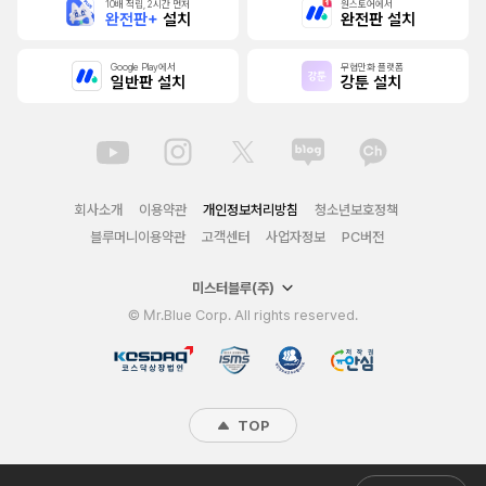
10배 적립, 2시간 먼저
원스토어에서
완전판+
설치
완전판 설치
Google Play에서
무협만화 플랫폼
일반판 설치
강툰 설치
회사소개
이용약관
개인정보처리방침
청소년보호정책
블루머니이용약관
고객센터
사업자정보
PC버전
미스터블루(주)
© Mr.Blue Corp. All rights reserved.
TOP