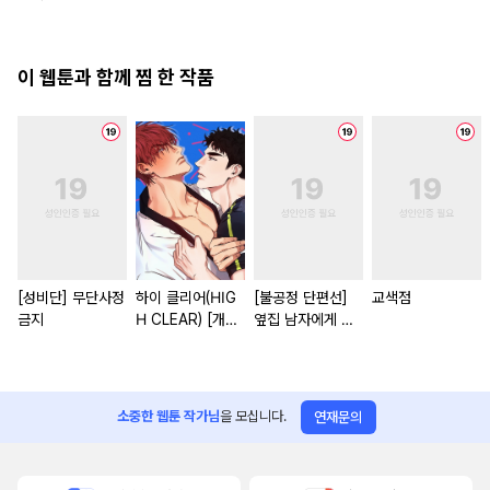
이 웹툰과 함께 찜 한 작품
[성비단] 무단사정
하이 클리어(HIG
[불공정 단편선]
교색점
금지
H CLEAR) [개정
옆집 남자에게 잘
판]
해 주지 마세요
소중한 웹툰 작가님
을 모십니다.
연재문의