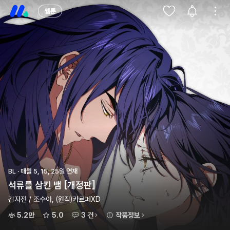
웹툰
BL · 매월 5, 15, 25일 연재
석류를 삼킨 뱀 [개정판]
감자전 / 조수아, (원작)카르페XD
5.2만
5.0
3 건
작품정보