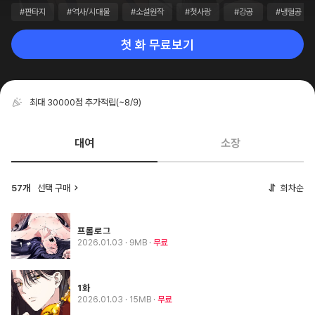
#판타지
#역사/시대물
#소설원작
#첫사랑
#강공
#냉혈공
첫 화 무료보기
최대 30000점 추가적립
(~8/9)
대여
소장
57개
선택 구매
회차순
프롤로그
2026.01.03
· 9MB
무료
1화
2026.01.03
· 15MB
무료