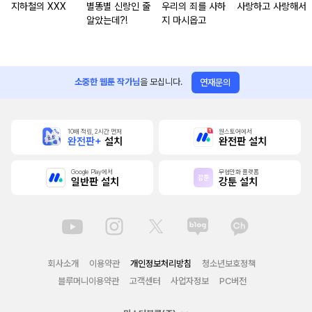
지하철의 XXX
별똥별 신랑인 줄
우리의 죄를 사하
사랑하고 사랑해서
알았는데?!
지 마시옵고
소중한 웹툰 작가님
을 모십니다.
연재문의
10배 적립, 2시간 먼저
원스토어에서
완전판+
설치
완전판 설치
Google Play에서
무협만화 플랫폼
일반판 설치
강툰 설치
회사소개
이용약관
개인정보처리방침
청소년보호정책
블루머니이용약관
고객센터
사업자정보
PC버전