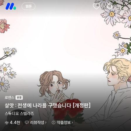
웹툰
로맨스
살맛 : 전생에 나라를 구했습니다 [개정판]
스튜디오 스텔라즈
4.4천
리뷰작성
작품정보