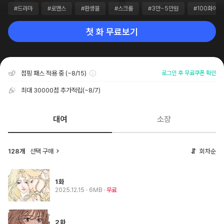
#드라마
#로맨스
#환생물
#스크롤
#3만~5만원
#100화이상
첫 화 무료보기
점핑 패스 적용 중 (~8/15)
로그인 후 무료쿠폰 확인
최대 30000점 추가적립
(~8/7)
대여
소장
128개
선택 구매
회차순
1화
2025.12.15
· 6MB
무료
2화