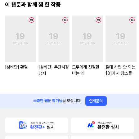
이 웹툰과 함께 찜 한 작품
[성비단] 환혈
[성비단] 무단사정
모두에게 친절한
절대 하면 안 되는
금지
너는 왜
101가지 장소들
소중한 웹툰 작가님
을 모십니다.
연재문의
10배 적립, 2시간 먼저
원스토어에서
완전판+
설치
완전판 설치