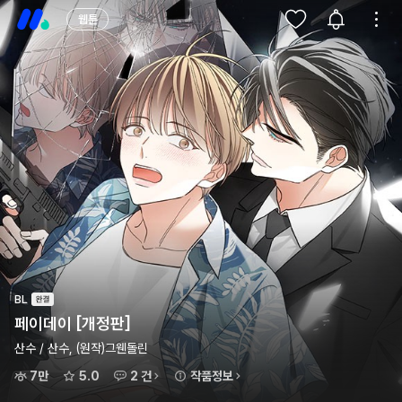
웹툰
BL
페이데이 [개정판]
산수 / 산수, (원작)그웬돌린
7만
5.0
2 건
작품정보