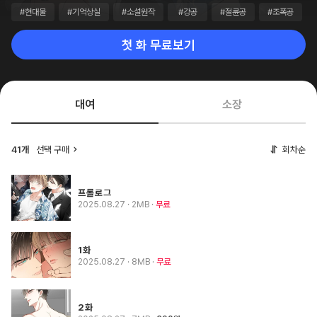
#현대물
#기억상실
#소설원작
#강공
#절륜공
#조폭공
첫 화 무료보기
대여
소장
41개
선택 구매
회차순
프롤로그
2025.08.27
· 2MB
무료
1화
2025.08.27
· 8MB
무료
2화