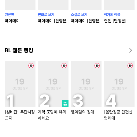
완전판
만화로 보기
소설로 보기
작가의 작품
페이데이
페이데이 [단행본]
페이데이 [단행본]
연인 [단행본]
BL 웹툰 랭킹
[성비단] 무단사정
계약 조항에 유의
열여덟의 침대
[음란침공 단편선]
금지
하세요
형제애