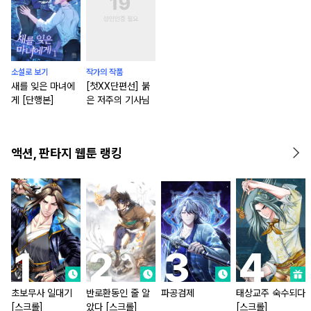
소설로 보기
작가의 작품
새를 잊은 마녀에
[첫XX단편선] 붉
게 [단행본]
은 저주의 기사님
액션, 판타지 웹툰 랭킹
초보무사 일대기
반로환동인 줄 알
파공검제
태상교주 숙수되다
[스크롤]
았다 [스크롤]
[스크롤]