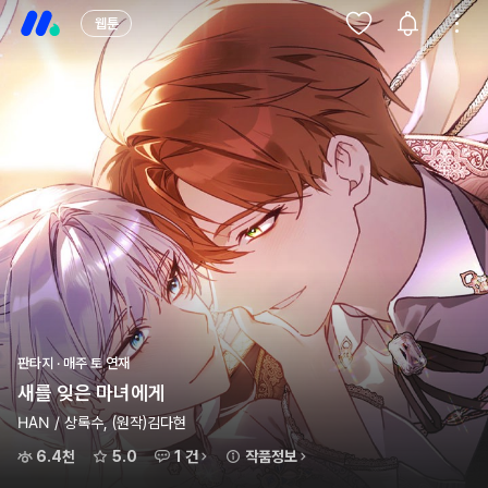
웹툰
판타지 · 매주 토 연재
새를 잊은 마녀에게
HAN / 상록수, (원작)김다현
6.4천
5.0
1 건
작품정보