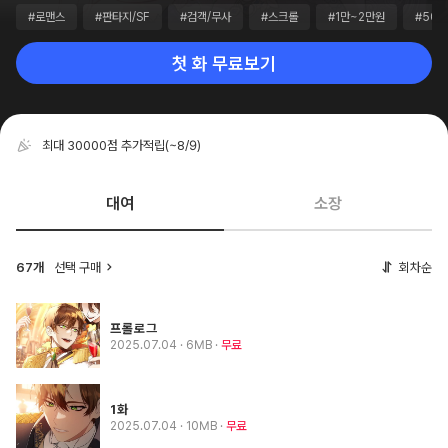
#로맨스
#판타지/SF
#검객/무사
#스크롤
#1만~2만원
#50
첫 화 무료보기
최대 30000점 추가적립
(~8/9)
대여
소장
67개
선택 구매
회차순
프롤로그
2025.07.04
· 6MB
무료
1화
2025.07.04
· 10MB
무료