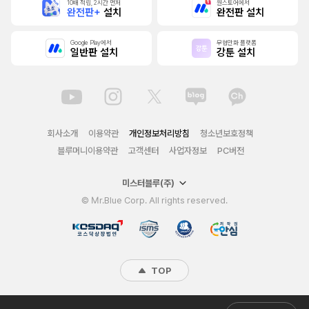
10배 적립, 2시간 먼저
원스토어에서
완전판+
설치
완전판 설치
Google Play에서
무협만화 플랫폼
일반판 설치
강툰 설치
회사소개
이용약관
개인정보처리방침
청소년보호정책
블루머니이용약관
고객센터
사업자정보
PC버전
미스터블루(주)
© Mr.Blue Corp. All rights reserved.
TOP