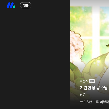
웹툰
로맨스
기간한정 공주님
탄영
1.6만
리뷰작