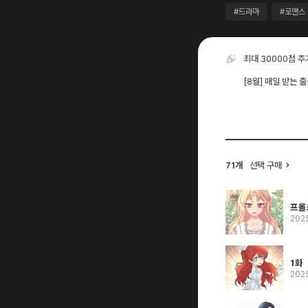
#드라마
#로맨스
최대 30000점 
[8월] 매일 받는 
71개
선택 구매
프롤
202
1화
202