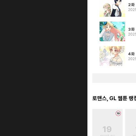
2화
202
3화
202
4화
202
로맨스, GL 웹툰 랭