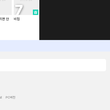
 치면 안
비첩
소꿉친구의 쓸모
엘프의 짝짓기
보
PC버전