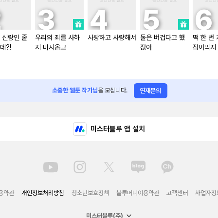
 신랑인 줄
우리의 죄를 사하
사랑하고 사랑해서
둘은 버겁다고 했
떡 한 번
데?!
지 마시옵고
잖아
잡아먹지
소중한 웹툰 작가님
을 모십니다.
연재문의
미스터블루 앱 설치
용약관
개인정보처리방침
청소년보호정책
블루머니이용약관
고객센터
사업자정
미스터블루(주)