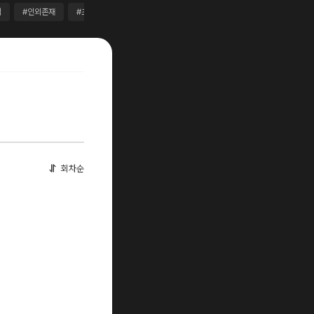
뀜
#인외존재
#초능력
#주종관계
#삼각관계
#까칠남
#다정남
회차순