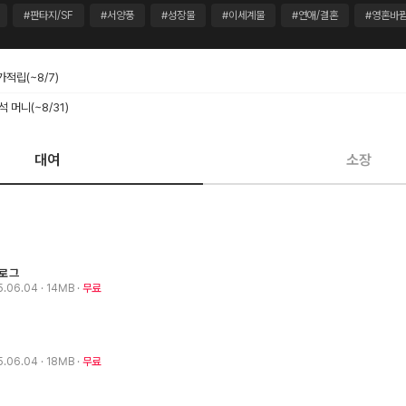
#판타지/SF
#서양풍
#성장물
#이세계물
#연애/결혼
#영혼바
추가적립
(~8/7)
출석 머니
(~8/31)
대여
소장
로그
5.06.04
· 14MB
무료
5.06.04
· 18MB
무료