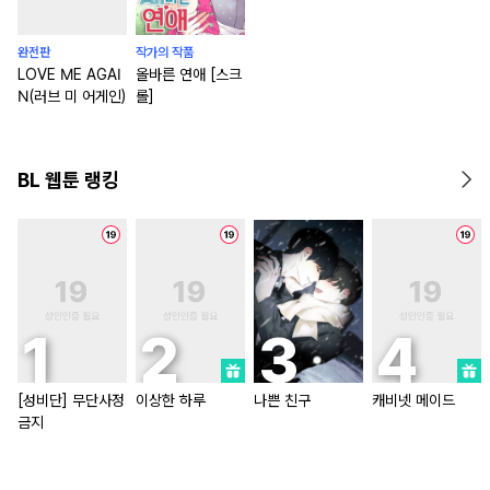
완전판
작가의 작품
LOVE ME AGAI
올바른 연애 [스크
N(러브 미 어게인)
롤]
BL 웹툰 랭킹
[성비단] 무단사정
이상한 하루
나쁜 친구
캐비넷 메이드
금지