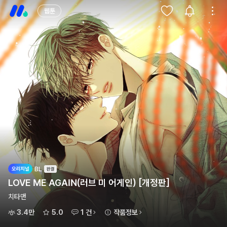
웹툰
BL
LOVE ME AGAIN(러브 미 어게인) [개정판]
치타맨
3.4만
5.0
1 건
작품정보