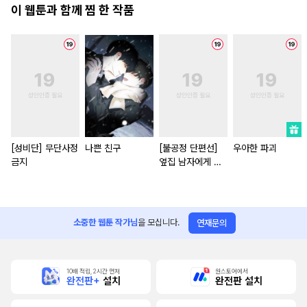
이 웹툰과 함께 찜 한 작품
[성비단] 무단사정
나쁜 친구
[불공정 단편선]
우아한 파괴
금지
옆집 남자에게 잘
해 주지 마세요
소중한 웹툰 작가님
을 모십니다.
연재문의
10배 적립, 2시간 먼저
원스토어에서
완전판+
설치
완전판 설치