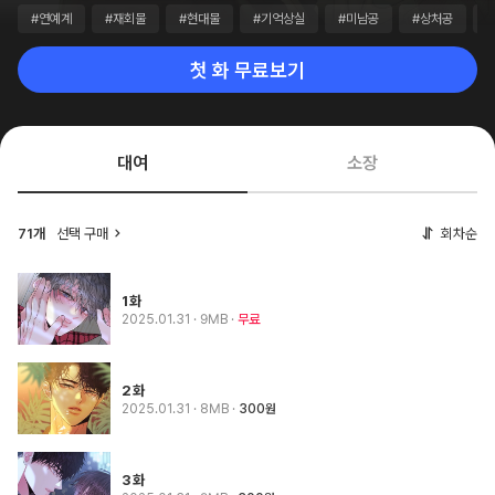
#연예계
#재회물
#현대물
#기억상실
#미남공
#상처공
첫 화 무료보기
대여
소장
71개
선택 구매
회차순
1화
2025.01.31
· 9MB
무료
2화
2025.01.31
· 8MB
300원
3화