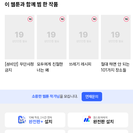
이 웹툰과 함께 찜 한 작품
[성비단] 무단사정
모두에게 친절한
쓰레기 레시피
절대 하면 안 되는
금지
너는 왜
101가지 장소들
소중한 웹툰 작가님
을 모십니다.
연재문의
10배 적립, 2시간 먼저
원스토어에서
완전판+
설치
완전판 설치