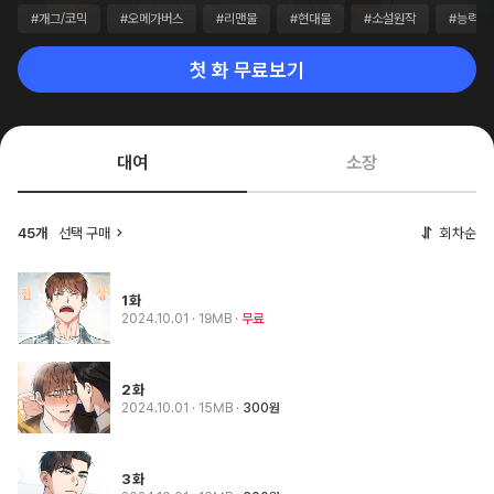
#개그/코믹
#오메가버스
#리맨물
#현대물
#소설원작
#능력공
첫 화 무료보기
대여
소장
45개
선택 구매
회차순
1화
2024.10.01
· 19MB
무료
2화
2024.10.01
· 15MB
300원
3화