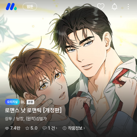
웹툰
BL
로맨스 낫 로맨틱 [개정판]
상두 / 담장, (원작)김밀가
7.4만
5.0
1 건
작품정보