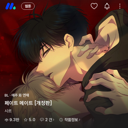
웹툰
BL · 매주 화 연재
페이트 메이트 [개정판]
시르
9.3만
5.0
2 건
작품정보