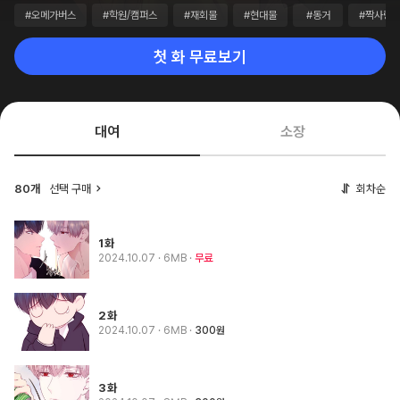
#오메가버스
#학원/캠퍼스
#재회물
#현대물
#동거
#짝사랑
첫 화 무료보기
대여
소장
80개
선택 구매
회차순
1화
2024.10.07
· 6MB
무료
2화
2024.10.07
· 6MB
300원
3화