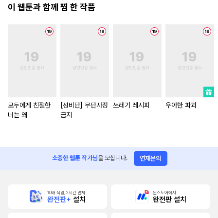
이 웹툰과 함께 찜 한 작품
모두에게 친절한
[성비단] 무단사정
쓰레기 레시피
우아한 파괴
너는 왜
금지
소중한 웹툰 작가님
을 모십니다.
연재문의
10배 적립, 2시간 먼저
원스토어에서
완전판+
설치
완전판 설치