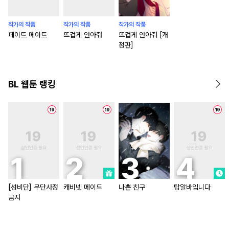
작가의 작품
작가의 작품
작가의 작품
페이트 메이트
뜨겁게 안아줘
뜨겁게 안아줘 [개
정판]
BL 웹툰 랭킹
[성비단] 무단사정
캐비넷 메이드
나쁜 친구
탑알바입니다
금지