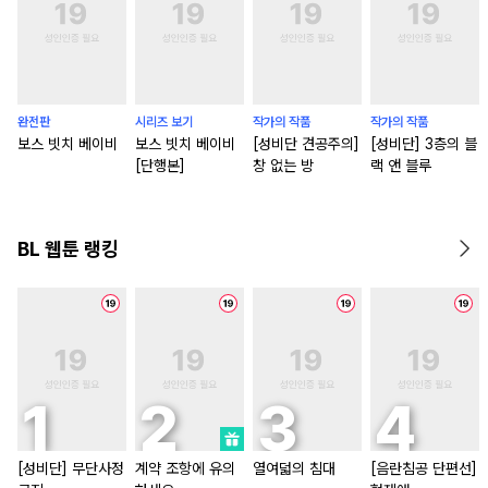
완전판
시리즈 보기
작가의 작품
작가의 작품
보스 빗치 베이비
보스 빗치 베이비
[성비단 견공주의]
[성비단] 3층의 블
[단행본]
창 없는 방
랙 앤 블루
BL 웹툰 랭킹
[성비단] 무단사정
계약 조항에 유의
열여덟의 침대
[음란침공 단편선]