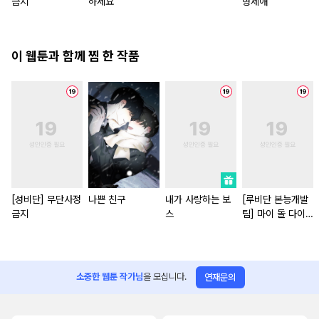
금지
하세요
형제애
이 웹툰과 함께 찜 한 작품
[성비단] 무단사정
나쁜 친구
내가 사랑하는 보
[루비단 본능개발
금지
스
팀] 마이 돌 다이
어리
소중한 웹툰 작가님
을 모십니다.
연재문의