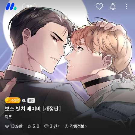
웹툰
BL
보스 빗치 베이비 [개정판]
닥토
13.9만
5.0
3 건
작품정보