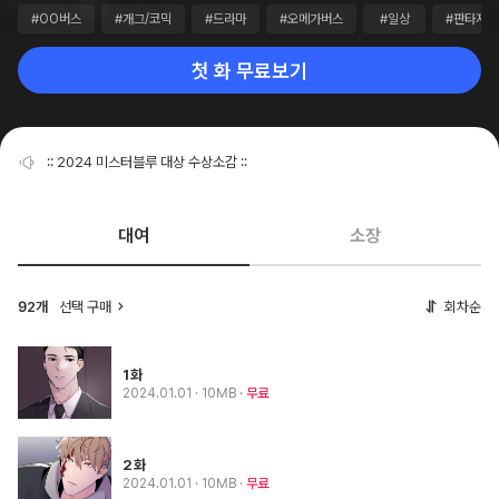
#OO버스
#개그/코믹
#드라마
#오메가버스
#일상
#판타지
첫 화 무료보기
:: 2024 미스터블루 대상 수상소감 ::
대여
소장
선택 구매
회차순
92개
1화
2024.01.01
· 10MB
무료
2화
2024.01.01
· 10MB
무료