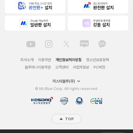
10배 적립, 2시간 먼저
원스토어에서
완전판+
설치
완전판 설치
Google Play에서
무협만화 플랫폼
일반판 설치
강툰 설치
회사소개
이용약관
개인정보처리방침
청소년보호정책
블루머니이용약관
고객센터
사업자정보
PC버전
미스터블루(주)
© Mr.Blue Corp. All rights reserved.
TOP