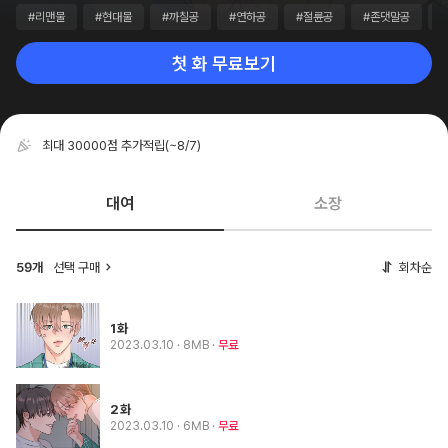
#리맨물
#현대물
#까칠공
#연하공
#절륜공
#존댓말공
첫 화 무료보기
최대 30000점 추가적립
(~8/7)
대여
소장
선택 구매
회차순
59개
1화
2023.03.10
· 8MB
무료
2화
2023.03.10
· 6MB
무료