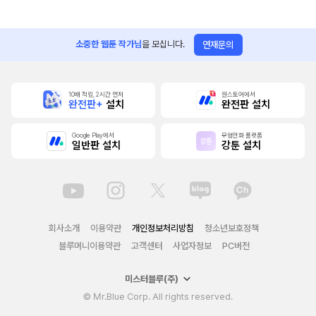
소중한 웹툰 작가님
을 모십니다.
연재문의
10배 적립, 2시간 먼저
원스토어에서
완전판+
설치
완전판 설치
Google Play에서
무협만화 플랫폼
일반판 설치
강툰 설치
회사소개
이용약관
개인정보처리방침
청소년보호정책
블루머니이용약관
고객센터
사업자정보
PC버전
미스터블루(주)
© Mr.Blue Corp. All rights reserved.