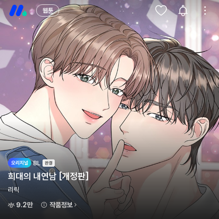
웹툰
BL
희대의 내연남 [개정판]
리릭
9.2만
작품정보