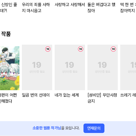
 신랑인 줄
우리의 죄를 사하
사랑하고 사랑해서
둘은 버겁다고 했
떡 한 번
데?!
지 마시옵고
잖아
잡아먹지
 작품
남편이 어쩐
일곱 번의 선데이
네가 없는 세계
[성비단] 무단사정
쓰레기 
신해졌다
금지
소중한 웹툰 작가님
을 모십니다.
연재문의