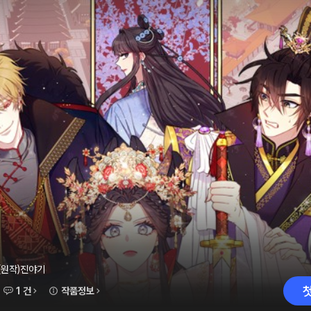
 (원작)진야기
1 건
작품정보