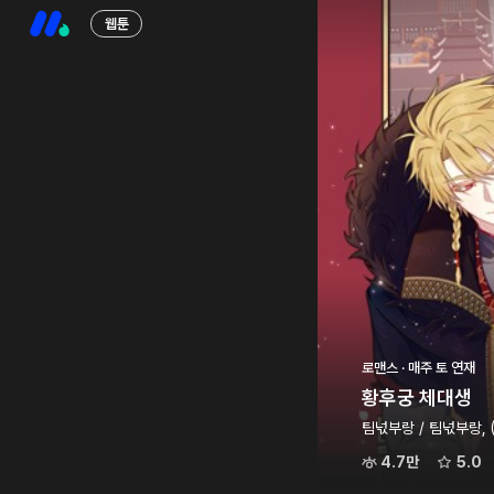
웹툰
로맨스 · 매주 토 연재
황후궁 체대생
팀넋부랑 / 팀넋부랑,
4.7만
5.0