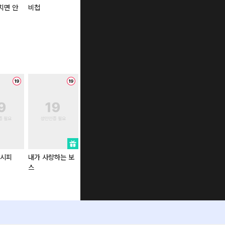
 치면 안
비첩
소꿉친구의 쓸모
엘프의 짝짓기
레시피
내가 사랑하는 보
절대 하면 안 되는
소꿉친구의 쓸모
[BL 단편선
스
101가지 장소들
주의보