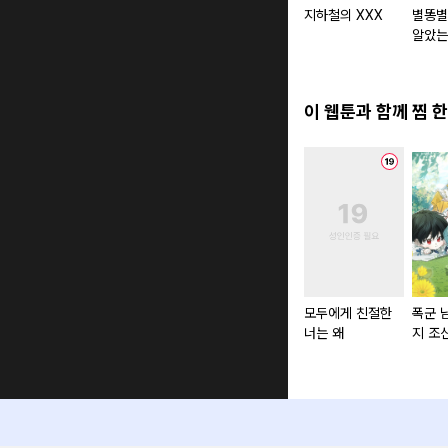
지하철의 XXX
별똥별
알았는
이 웹툰과 함께 찜 한
모두에게 친절한
폭군 
너는 왜
지 조