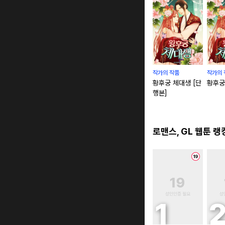
작가의 작품
작가의 
황후궁 체대생 [단
황후궁
행본]
로맨스, GL 웹툰 랭