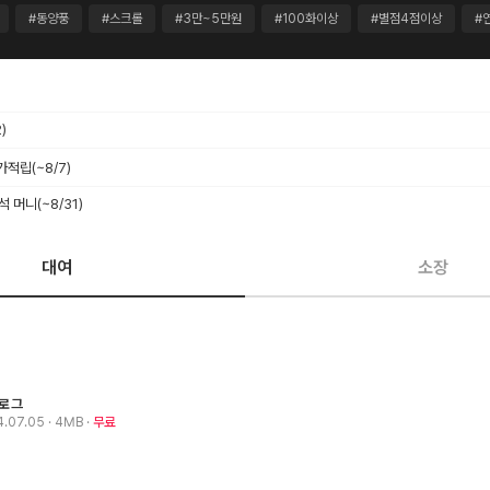
#동양풍
#스크롤
#3만~5만원
#100화이상
#별점4점이상
#
)
추가적립
(~8/7)
출석 머니
(~8/31)
대여
소장
로그
4.07.05
· 4MB
무료