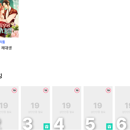
작품
 체대생
킹