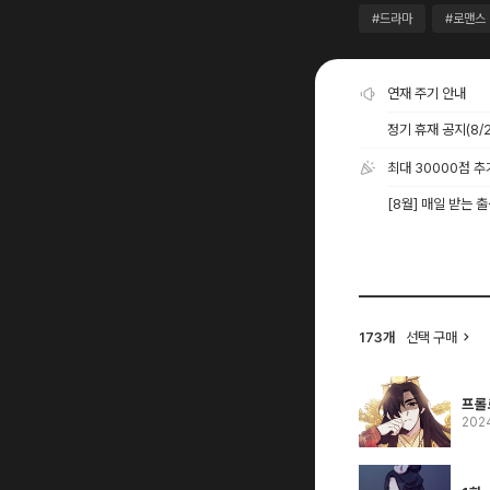
#드라마
#로맨스
연재 주기 안내
정기 휴재 공지(8/2
최대 30000점 
[8월] 매일 받는 
173개
선택 구매
프롤
202