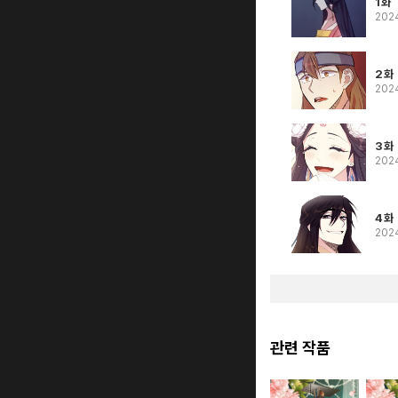
1화
202
2화
202
3화
202
4화
202
관련 작품