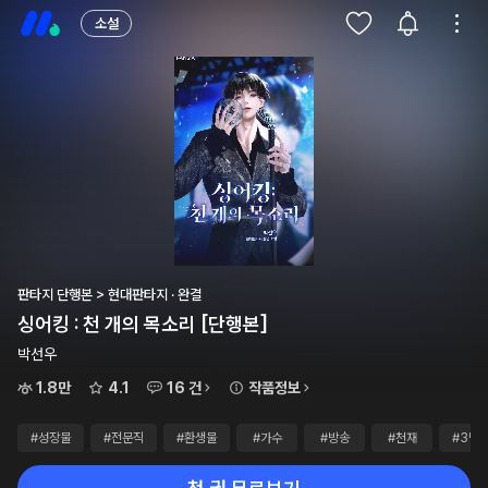
소설
판타지 단행본 > 현대판타지 · 완결
싱어킹 : 천 개의 목소리 [단행본]
박선우
1.8만
4.1
16 건
작품정보
#성장물
#전문직
#환생물
#가수
#방송
#천재
#3만