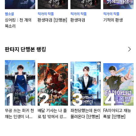
웹소설
작가의 작품
작가의 작품
작가의 작품
싱어킹 : 천 개의
환생마검 [단행본]
환생마검
기적의 환생
목소리
판타지 단행본 랭킹
무공 쓰는 회귀 천
배달 기사는 나 홀
좌천당했는데 돈이
FA미아되고 재능
재는 인생이 너무
로 탑 밖에서 강해
몰려온다 [단행본]
폭발 [단행본]
쉽다 [단행본]
진다 [단행본]