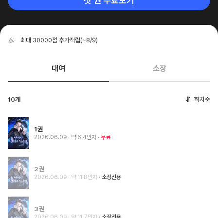
첫 권 무료보기
최대 30000점 추가적립
(~8/9)
대여
소장
10개
회차순
1권
2026.06.09
· 약 6.4만자
무료
2권
2026.06.09
· 약 11.8만자
소장전용
3권
2026.06.09
· 약 11.7만자
소장전용