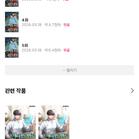
4화
2026.05.18
· 약 4.7천자
무료
5화
2026.05.18
· 약 6.4천자
무료
··· 펼치기
관련 작품