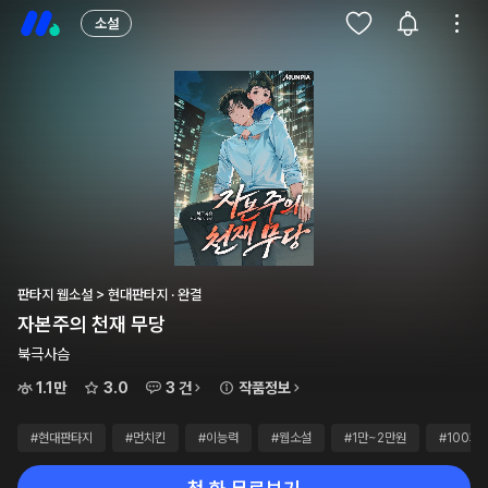
소설
판타지 웹소설 > 현대판타지 · 완결
자본주의 천재 무당
북극사슴
1.1만
3.0
3 건
작품정보
#현대판타지
#먼치킨
#이능력
#웹소설
#1만~2만원
#100화