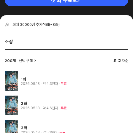
첫 화 무료보기
최대 30000점 추가적립
(~8/9)
소장
200개
선택 구매
회차순
1화
2026.05.18
· 약 4.3천자
무료
2화
2026.05.18
· 약 4.6천자
무료
3화
2026.05.18
· 약 5.1천자
무료