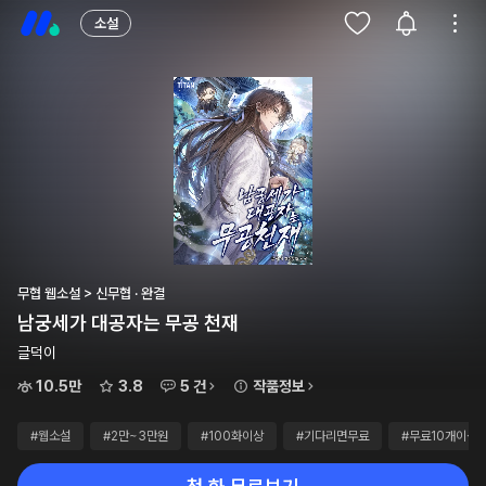
소설
무협 웹소설 > 신무협 · 완결
남궁세가 대공자는 무공 천재
글덕이
10.5만
3.8
5 건
작품정보
#웹소설
#2만~3만원
#100화이상
#기다리면무료
#무료10개이상