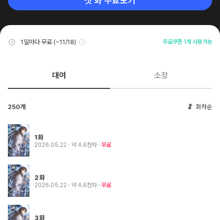
첫 화 무료보기
1일마다 무료 (~11/18)
무료쿠폰 1개 사용가능
대여
소장
250개
회차순
1화
2026.05.22
· 약 4.6천자
무료
2화
2026.05.22
· 약 4.6천자
무료
3화