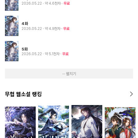
2026.05.22
· 약 4.6천자
무료
4화
2026.05.22
· 약 4.9천자
무료
5화
2026.05.22
· 약 5.1천자
무료
··· 펼치기
무협 웹소설 랭킹