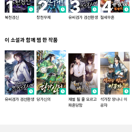
북천검신
창천무제
유씨검가 검선환생
절세무혼
이 소설과 함께 찜 한 작품
유씨검가 검선환생
당가신의
재벌 될 줄 모르고
석가장 망나니 이
파혼당함
공자