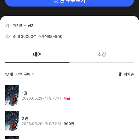
첫 권 무료보기
재서비스 공지
최대 30000점 추가적립
(~8/9)
대여
소장
17개
선택 구매
회차순
1권
2026.05.29
· 약 9.7만자
무료
2권
2026.05.29
· 약 9.7만자
900원