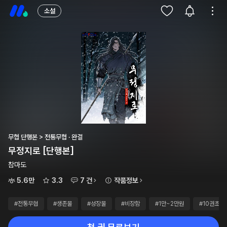
소설
무협 단행본 > 전통무협 · 완결
무정지로 [단행본]
참마도
5.6만
3.3
7 건
작품정보
#전통무협
#생존물
#성장물
#비장함
#1만~2만원
#10권초과