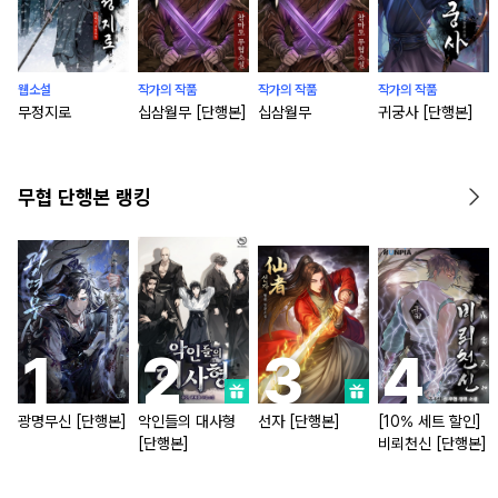
웹소설
작가의 작품
작가의 작품
작가의 작품
무정지로
십삼월무 [단행본]
십삼월무
귀궁사 [단행본]
무협 단행본 랭킹
광명무신 [단행본]
악인들의 대사형
선자 [단행본]
[10% 세트 할인]
[단행본]
비뢰천신 [단행본]