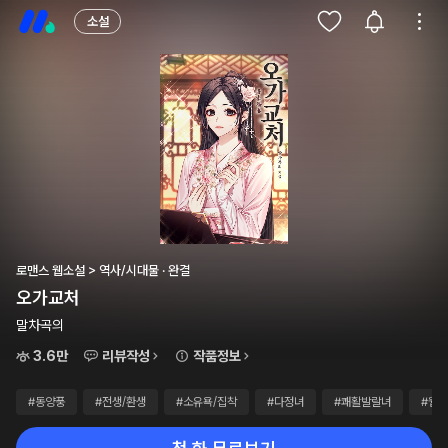
소설
로맨스 웹소설 > 역사/시대물 · 완결
오가교처
말차곡의
3.6만
리뷰작성
작품정보
#동양풍
#전생/환생
#소유욕/집착
#다정녀
#쾌활발랄녀
#웹