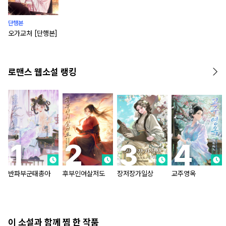
단행본
오가교처 [단행본]
로맨스 웹소설 랭킹
반파부군태총아
후부인여살저도
장저장가일상
교주영옥
이 소설과 함께 찜 한 작품