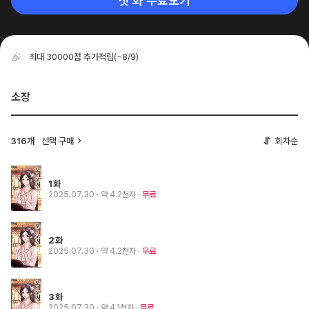
첫 화 무료보기
최대 30000점 추가적립
(~8/9)
소장
316개
선택 구매
회차순
1화
2025.07.30
· 약 4.2천자
무료
2화
2025.07.30
· 약 4.2천자
무료
3화
2025.07.30
· 약 4.1천자
무료