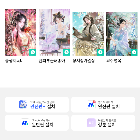
중생지독비
반파부군태총아
장저장가일상
교주영옥
10배 적립, 2시간 먼저
원스토어에서
완전판+
설치
완전판 설치
Google Play에서
무협만화 플랫폼
일반판 설치
강툰 설치