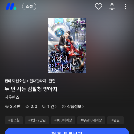
소설
판타지 웹소설 > 현대판타지 · 완결
두 번 사는 검찰청 양아치
차우렌즈
2.4만
2.0
1 건
작품정보
#웹소설
#1만~2만원
#100화이상
#무료10개이상
#완결