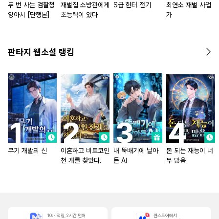
두 번 사는 검찰청
재벌집 소방관에게
S급 헌터 전기
최연소 재벌 사업
양아치 [단행본]
초능력이 있다
가
판타지 웹소설 랭킹
무기 개발의 신
이혼하고 비트코인
내 뚝배기에 날아
돈 되는 재능이 너
천 개를 찾았다.
든 AI
무 많음
10배 적립, 2시간 먼저
원스토어에서