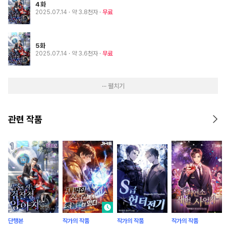
4화
2025.07.14
· 약 3.8천자
무료
5화
2025.07.14
· 약 3.6천자
무료
··· 펼치기
관련 작품
단행본
작가의 작품
작가의 작품
작가의 작품