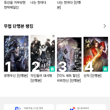
등선을 거부당한
나는 천마다
나는 천마다 [단행
천하제일인
본]
무협 단행본 랭킹
광명무신 [단행본]
악인들의 대사형
[10% 세트 할인]
선자 [단행본]
[단행본]
비뢰천신 [단행본]
10배 적립, 2시간 먼저
원스토어에서