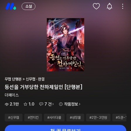
소설
무협 단행본 > 신무협 · 완결
등선을 거부당한 천하제일인 [단행본]
더페이스
2.1만
1.0
7 건
작품정보
#신무협
#먼치킨
#사이다물
#성장물
#2만~3만원
#5권~10