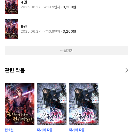
4권
2025.06.27
· 약 10.9만자
3,200원
5권
2025.06.27
· 약 10.9만자
3,200원
··· 펼치기
관련 작품
웹소설
작가의 작품
작가의 작품