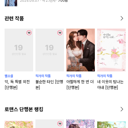
2025.05.07
· 약 2.1만자
700원
관련 작품
웹소설
작가의 작품
작가의 작품
작가의 작품
악, 독 특별 외전
불순한 타인 [단행
아찔하게 한 번 더
네 이웃의 탐나는
[단행본]
본]
[단행본]
아내 [단행본]
로맨스 단행본 랭킹