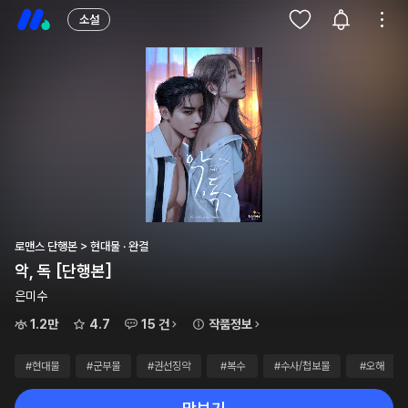
소설
로맨스 단행본 > 현대물 · 완결
악, 독 [단행본]
은미수
1.2만
4.7
15 건
작품정보
#현대물
#군부물
#권선징악
#복수
#수사/첩보물
#오해