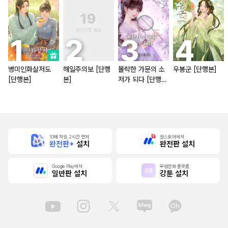
병미인화살저도
해일주의보 [단행
몰락한 가문의 소
우봉군 [단행본]
[단행본]
본]
저가 되다 [단행
본]
10배 적립, 2시간 먼저
원스토어에서
완전판+
설치
완전판 설치
Google Play에서
무협만화 플랫폼
일반판 설치
강툰 설치