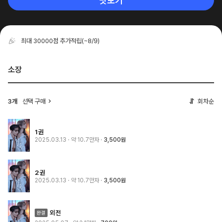
맛보기
최대 30000점 추가적립
(~8/9)
소장
3개
선택 구매
회차순
1권
2025.03.13
· 약 10.7만자
3,500원
2권
2025.03.13
· 약 10.7만자
3,500원
외전