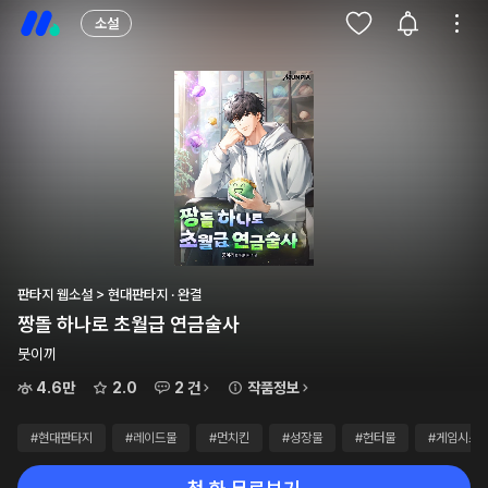
소설
판타지 웹소설 > 현대판타지 · 완결
짱돌 하나로 초월급 연금술사
붓이끼
4.6만
2.0
2 건
작품정보
#현대판타지
#레이드물
#먼치킨
#성장물
#헌터물
#게임시스