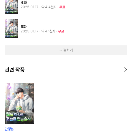
4화
2025.01.17
· 약 4.4천자
무료
5화
2025.01.17
· 약 4.1천자
무료
··· 펼치기
관련 작품
단행본