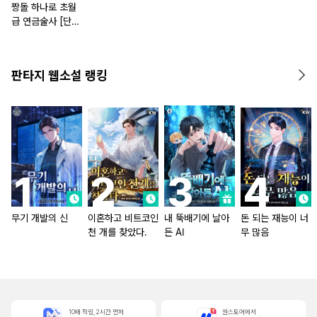
짱돌 하나로 초월
급 연금술사 [단행
본]
판타지 웹소설 랭킹
무기 개발의 신
이혼하고 비트코인
내 뚝배기에 날아
돈 되는 재능이 너
천 개를 찾았다.
든 AI
무 많음
10배 적립, 2시간 먼저
원스토어에서